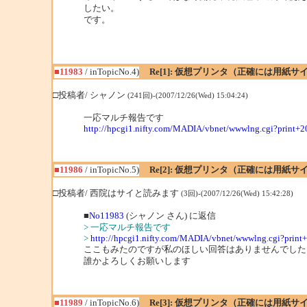
したい。
です。
■11983
/ inTopicNo.4)
Re[1]: 仮想プリンタ（正確には用紙
□投稿者/ シャノン
(241回)-(2007/12/26(Wed) 15:04:24)
一応マルチ報告です
http://hpcgi1.nifty.com/MADIA/vbnet/wwwlng.cgi?print+
■11986
/ inTopicNo.5)
Re[2]: 仮想プリンタ（正確には用紙
□投稿者/ 西院はサイと読みます
(3回)-(2007/12/26(Wed) 15:42:28)
■
No11983
(シャノン さん) に返信
> 一応マルチ報告です
>
http://hpcgi1.nifty.com/MADIA/vbnet/wwwlng.cgi?print
ここもみたのですが私のほしい回答はありませんでした
誰かよろしくお願いします
■11989
/ inTopicNo.6)
Re[3]: 仮想プリンタ（正確には用紙