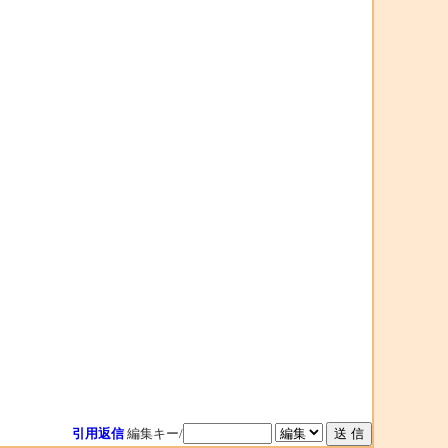
引用返信
編集キー/