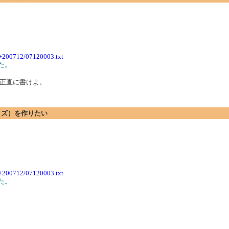
t+200712/07120003.txt
た。
正直に書けよ。
サイズ）を作りたい
t+200712/07120003.txt
た。