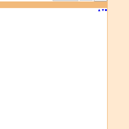
▲
▼
■