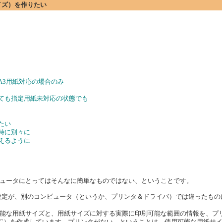
サイズ）を作りたい
A3用紙対応の場合のみ
いても指定用紙未対応の状態でも
たい
時に別々に
えるように
ュータにとってはそんなに簡単なものではない、ということです。
した印刷設定が、別のコンピュータ（というか、プリンタ＆ドライバ）では違った
用紙サイズと、用紙サイズに対する実際に印刷可能な範囲の情報を、プリンタ<i
DC）を作成しています。プリンタがない、ということは、使用可能な用紙サ