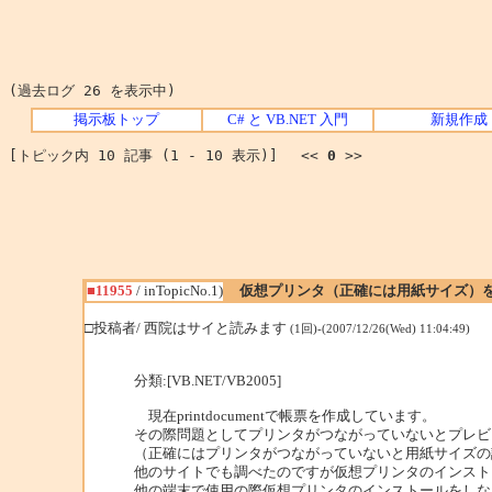
(過去ログ 26 を表示中)
掲示板トップ
C# と VB.NET 入門
新規作成
[トピック内 10 記事 (1 - 10 表示)] <<
0
>>
■11955
/ inTopicNo.1)
仮想プリンタ（正確には用紙サイズ）
□投稿者/ 西院はサイと読みます
(1回)-(2007/12/26(Wed) 11:04:49)
分類:[VB.NET/VB2005]
現在printdocumentで帳票を作成しています。
その際問題としてプリンタがつながっていないとプレビ
（正確にはプリンタがつながっていないと用紙サイズの
他のサイトでも調べたのですが仮想プリンタのインスト
他の端末で使用の際仮想プリンタのインストールをしな