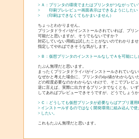
> Ａ：プリンタの環境でまたはプリンタがつながって
> 印刷プレレビュー画面表示はできるようにしたい
> （印刷はできなくてもかまいません）
ちょっとわかりません。
プリンタドライバがインストールされていれば、プリン
可能だと思いますが、そうでもないですか？
対応していない用紙は試したことがないのでわかりませ
指定してやればできそうな気がします。
> Ｂ：仮想プリンタのインストールなしでＡを可能にし
たぶん無理だと思います。
まったくプリンタドライバがインストールされていない状
なぜかと考えた場合に、プリンタのdpi値がわからない
どの程度必要なのかわからないわけで、そこでプレビュ
逆に言えば、実際に出力するプリンタでなくとも、いず
してあればプレビューできそうですが、どうでしょうか
> Ｃ：どうしても仮想プリンタが必要ならばアプリ運用
> インストールするのではなく開発環境に組み込んで使
> したい。
これもたぶん無理だと思います。