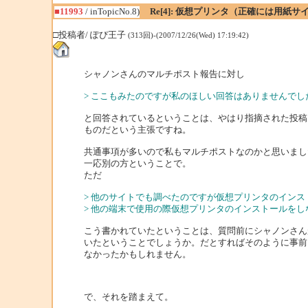
■11993
/ inTopicNo.8)
Re[4]: 仮想プリンタ（正確には用紙
□投稿者/ ぽぴ王子
(313回)-(2007/12/26(Wed) 17:19:42)
シャノンさんのマルチポスト報告に対し
> ここもみたのですが私のほしい回答はありませんでし
と回答されているということは、やはり指摘された投稿
ものだという主張ですね。
共通事項が多いので私もマルチポストなのかと思いまし
一応別の方ということで。
ただ
> 他のサイトでも調べたのですが仮想プリンタのイン
> 他の端末で使用の際仮想プリンタのインストールを
こう書かれていたということは、質問前にシャノンさん
いたということでしょうか。だとすればそのように事前
なかったかもしれません。
で、それを踏まえて。