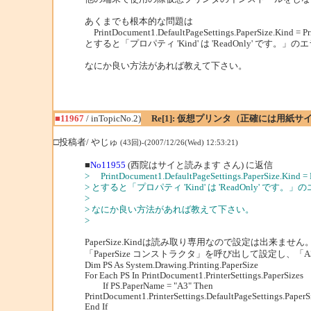
あくまでも根本的な問題は
PrintDocument1.DefaultPageSettings.PaperSize.Kind = Pr
とすると「プロパティ 'Kind' は 'ReadOnly' です
なにか良い方法があれば教えて下さい。
■11967
/ inTopicNo.2)
Re[1]: 仮想プリンタ（正確には用紙
□投稿者/ やじゅ
(43回)-(2007/12/26(Wed) 12:53:21)
■
No11955
(西院はサイと読みます さん) に返信
> PrintDocument1.DefaultPageSettings.PaperSize.Kind = 
> とすると「プロパティ 'Kind' は 'ReadOnly' で
>
> なにか良い方法があれば教えて下さい。
>
PaperSize.Kindは読み取り専用なので設定は出来ません
「PaperSize コンストラクタ」を呼び出して設定し、「
Dim PS As System.Drawing.Printing.PaperSize
For Each PS In PrintDocument1.PrinterSettings.PaperSizes
If PS.PaperName = "A3" Then
PrintDocument1.PrinterSettings.DefaultPageSettings.PaperS
End If