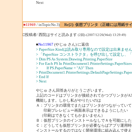
Next
■11969
/ inTopicNo.3)
Re[2]: 仮想プリンタ（正確には用紙
□投稿者/ 西院はサイと読みます
(2回)-(2007/12/26(Wed) 13:29:49)
■
No11967
(やじゅ さん) に返信
> PaperSize.Kindは読み取り専用なので設定は出来ませ
> 「PaperSize コンストラクタ」を呼び出して設定し、
> Dim PS As System.Drawing.Printing.PaperSize
> For Each PS In PrintDocument1.PrinterSettings.PaperSizes
> If PS.PaperName = "A3" Then
> PrintDocument1.PrinterSettings.DefaultPageSettings.Pape
> End If
> Next
やじゅ さん回答ありがとうございます。
上記のコードはプリンタが接続されてかつプリンタがA
機能します。しかし私がやりたいのは
Ａ：プリンタの環境でまたはプリンタがつながってい
印刷プレレビュー画面表示はできるようにしたい
（印刷はできなくてもかまいません）
Ｂ：仮想プリンタのインストールなしでＡを可能にした
Ｃ：どうしても仮想プリンタが必要ならばアプリ運用時
インストールするのではなく開発環境に組み込んで使え