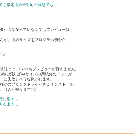
いても指定用紙未対応の状態でも
タがつながっていなくてもプレビューは
んが、用紙サイズをプログラム側から
たい
態では、Excelもプレビューが行えません。
ために例えばA4サイズの用紙分のドットが
ーに失敗しそうな気がします。
れかのプリンタドライバさえインストール
。（Ａと被りますね）
時に別々に
えるように