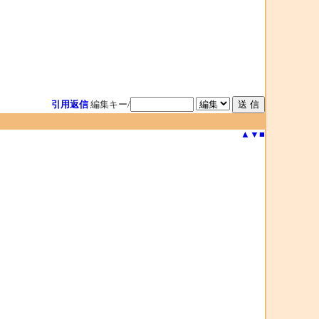
引用返信
編集キー/
▲
▼
■