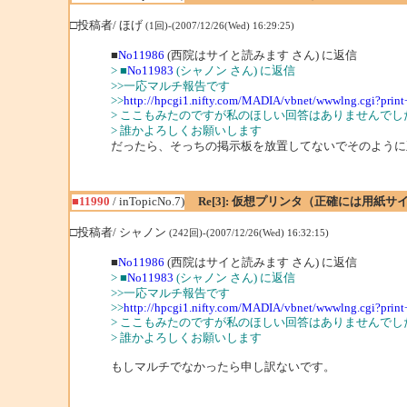
□投稿者/ ほげ
(1回)-(2007/12/26(Wed) 16:29:25)
■
No11986
(西院はサイと読みます さん) に返信
> ■
No11983
(シャノン さん) に返信
>>一応マルチ報告です
>>
http://hpcgi1.nifty.com/MADIA/vbnet/wwwlng.cgi?prin
> ここもみたのですが私のほしい回答はありませんでし
> 誰かよろしくお願いします
だったら、そっちの掲示板を放置してないでそのように
■11990
/ inTopicNo.7)
Re[3]: 仮想プリンタ（正確には用紙
□投稿者/ シャノン
(242回)-(2007/12/26(Wed) 16:32:15)
■
No11986
(西院はサイと読みます さん) に返信
> ■
No11983
(シャノン さん) に返信
>>一応マルチ報告です
>>
http://hpcgi1.nifty.com/MADIA/vbnet/wwwlng.cgi?prin
> ここもみたのですが私のほしい回答はありませんでし
> 誰かよろしくお願いします
もしマルチでなかったら申し訳ないです。