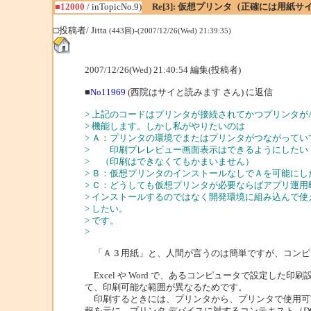
■12000
/ inTopicNo.9)
Re[3]: 仮想プリンタ（正確には用紙
□投稿者/ Jitta
(443回)-(2007/12/26(Wed) 21:39:35)
2007/12/26(Wed) 21:40:54 編集(投稿者)
■
No11969
(西院はサイと読みます さん) に返信
> 上記のコードはプリンタが接続されてかつプリンタが
> 機能します。しかし私がやりたいのは
> Ａ：プリンタの環境でまたはプリンタがつながって
> 印刷プレレビュー画面表示はできるようにしたい
> （印刷はできなくてもかまいません）
> Ｂ：仮想プリンタのインストールなしでＡを可能にし
> Ｃ：どうしても仮想プリンタが必要ならばアプリ運用
> インストールするのではなく開発環境に組み込んで使
> したい。
> です。
>
「Ａ３用紙」と、人間が言うのは簡単ですが、コンピ
Excel や Word で、あるコンピュータで設定
て、印刷可能な範囲が異なるためです。
印刷するときには、プリンタから、プリンタで使用可能な
報を元に、プリンタ デバイスに対するコンテキスト（