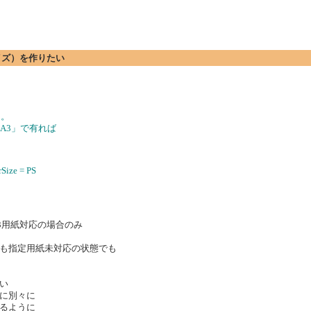
サイズ）を作りたい
ん。
「A3」で有れば
rSize = PS
3用紙対応の場合のみ
ても指定用紙未対応の状態でも
い
に別々に
るように