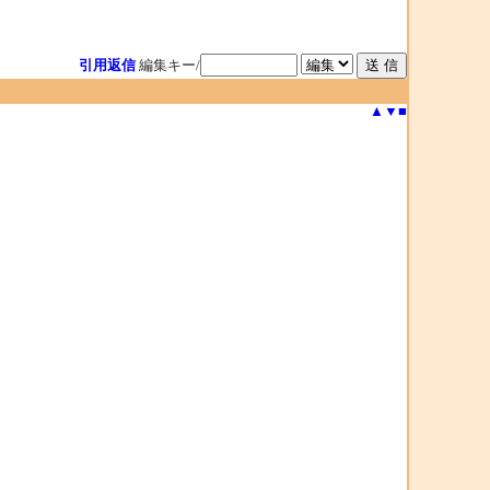
引用返信
編集キー/
▲
▼
■