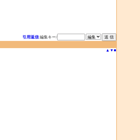
引用返信
編集キー/
▲
▼
■