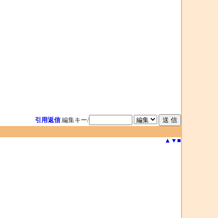
引用返信
編集キー/
▲
▼
■