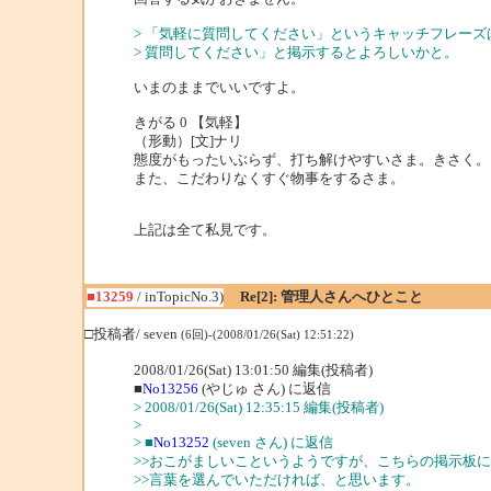
> 「気軽に質問してください」というキャッチフレー
> 質問してください」と掲示するとよろしいかと。
いまのままでいいですよ。
きがる 0 【気軽】
（形動）[文]ナリ
態度がもったいぶらず、打ち解けやすいさま。きさく。
また、こだわりなくすぐ物事をするさま。
上記は全て私見です。
■13259
/ inTopicNo.3)
Re[2]: 管理人さんへひとこと
□投稿者/ seven
(6回)-(2008/01/26(Sat) 12:51:22)
2008/01/26(Sat) 13:01:50 編集(投稿者)
■
No13256
(やじゅ さん) に返信
> 2008/01/26(Sat) 12:35:15 編集(投稿者)
>
> ■
No13252
(seven さん) に返信
>>おこがましいこというようですが、こちらの掲示板
>>言葉を選んでいただければ、と思います。