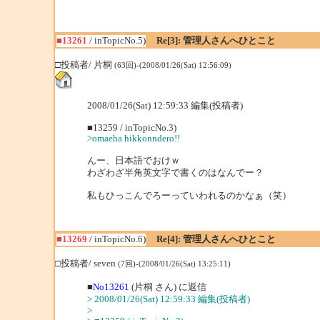
■13261
/ inTopicNo.5)
Re[3]: 管理人さんへひとこと
□投稿者/ 片桐
(63回)-(2008/01/26(Sat) 12:56:09)
2008/01/26(Sat) 12:59:33 編集(投稿者)
■13259 / inTopicNo.3)
>omaeha hikkonndero!!
んー、日本語でおけｗ
わざわざ半角英文字で書くのはなんでー？
私もひっこんでろーっていわれるのかなぁ（笑）
■13269
/ inTopicNo.6)
Re[4]: 管理人さんへひとこと
□投稿者/ seven
(7回)-(2008/01/26(Sat) 13:25:11)
■
No13261
(片桐 さん) に返信
> 2008/01/26(Sat) 12:59:33 編集(投稿者)
>