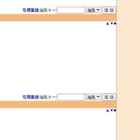
引用返信
編集キー/
▲
▼
■
引用返信
編集キー/
▲
▼
■