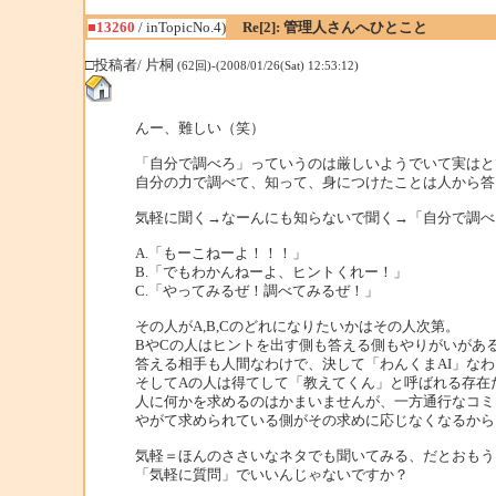
■13260
/ inTopicNo.4)
Re[2]: 管理人さんへひとこと
□投稿者/ 片桐
(62回)-(2008/01/26(Sat) 12:53:12)
んー、難しい（笑）
「自分で調べろ」っていうのは厳しいようでいて実はと
自分の力で調べて、知って、身につけたことは人から答
気軽に聞く→なーんにも知らないで聞く→「自分で調べ
A.「もーこねーよ！！！」
B.「でもわかんねーよ、ヒントくれー！」
C.「やってみるぜ！調べてみるぜ！」
その人がA,B,Cのどれになりたいかはその人次第。
BやCの人はヒントを出す側も答える側もやりがいがあ
答える相手も人間なわけで、決して「わんくまAI」な
そしてAの人は得てして「教えてくん」と呼ばれる存在
人に何かを求めるのはかまいませんが、一方通行なコミ
やがて求められている側がその求めに応じなくなるから
気軽＝ほんのささいなネタでも聞いてみる、だとおもう
「気軽に質問」でいいんじゃないですか？