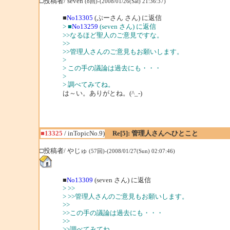
□投稿者/ seven
(8回)-(2008/01/26(Sat) 21:36:37)
■
No13305
(ぷーさん さん) に返信
> ■
No13259
(seven さん) に返信
>>なるほど聖人のご意見ですな。
>>
>>管理人さんのご意見もお願いします。
>
> この手の議論は過去にも・・・
>
> 調べてみてね。
は～い。ありがとね。(^_-)
■13325
/ inTopicNo.9)
Re[5]: 管理人さんへひとこと
□投稿者/ やじゅ
(57回)-(2008/01/27(Sun) 02:07:46)
■
No13309
(seven さん) に返信
> >>
> >>管理人さんのご意見もお願いします。
>>
>>この手の議論は過去にも・・・
>>
>>調べてみてね。