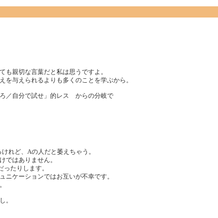
ても親切な言葉だと私は思うですよ。
えを与えられるよりも多くのことを学ぶから。
ろ／自分で試せ」的レス からの分岐で
るけれど、Aの人だと萎えちゃう。
わけではありません。
だったりします。
ュニケーションではお互いが不幸です。
。
し。