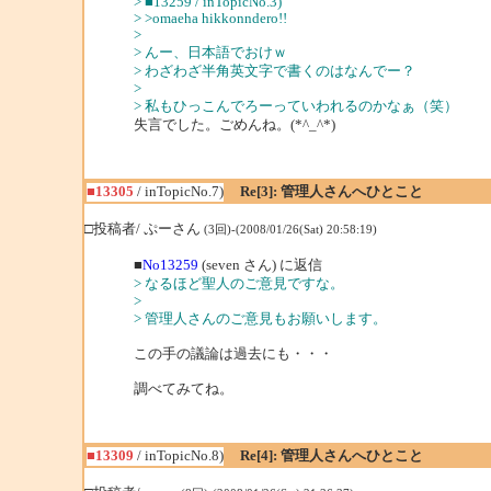
> ■13259 / inTopicNo.3)
> >omaeha hikkonndero!!
>
> んー、日本語でおけｗ
> わざわざ半角英文字で書くのはなんでー？
>
> 私もひっこんでろーっていわれるのかなぁ（笑）
失言でした。ごめんね。(*^_^*)
■13305
/ inTopicNo.7)
Re[3]: 管理人さんへひとこと
□投稿者/ ぷーさん
(3回)-(2008/01/26(Sat) 20:58:19)
■
No13259
(seven さん) に返信
> なるほど聖人のご意見ですな。
>
> 管理人さんのご意見もお願いします。
この手の議論は過去にも・・・
調べてみてね。
■13309
/ inTopicNo.8)
Re[4]: 管理人さんへひとこと