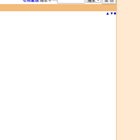
引用返信
編集キー/
▲
▼
■