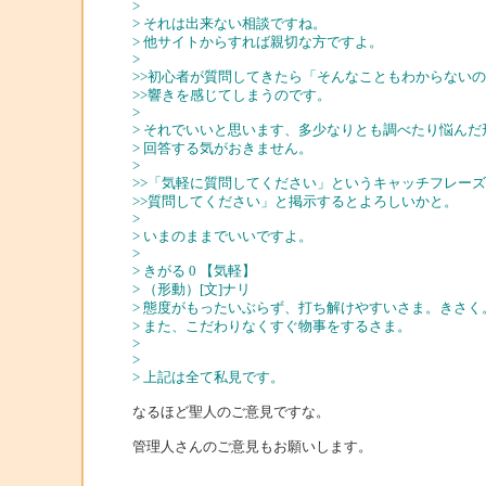
>
> それは出来ない相談ですね。
> 他サイトからすれば親切な方ですよ。
>
>>初心者が質問してきたら「そんなこともわからない
>>響きを感じてしまうのです。
>
> それでいいと思います、多少なりとも調べたり悩ん
> 回答する気がおきません。
>
>>「気軽に質問してください」というキャッチフレー
>>質問してください」と掲示するとよろしいかと。
>
> いまのままでいいですよ。
>
> きがる 0 【気軽】
> （形動）[文]ナリ
> 態度がもったいぶらず、打ち解けやすいさま。きさく
> また、こだわりなくすぐ物事をするさま。
>
>
> 上記は全て私見です。
なるほど聖人のご意見ですな。
管理人さんのご意見もお願いします。