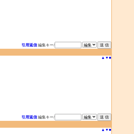
引用返信
編集キー/
▲
▼
■
引用返信
編集キー/
▲
▼
■