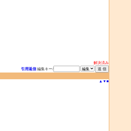
解決済み
引用返信
編集キー/
▲
▼
■