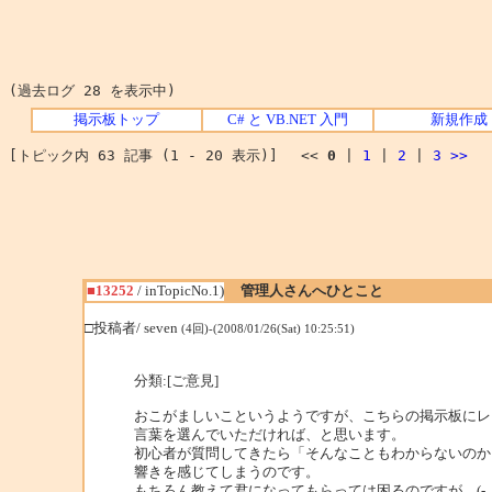
(過去ログ 28 を表示中)
掲示板トップ
C# と VB.NET 入門
新規作成
[トピック内 63 記事 (1 - 20 表示)] <<
0
|
1
|
2
|
3
>>
■13252
/ inTopicNo.1)
管理人さんへひとこと
□投稿者/ seven
(4回)-(2008/01/26(Sat) 10:25:51)
分類:[ご意見]
おこがましいこというようですが、こちらの掲示板にレ
言葉を選んでいただければ、と思います。
初心者が質問してきたら「そんなこともわからないのか
響きを感じてしまうのです。
もちろん教えて君になってもらっては困るのですが、(-_-