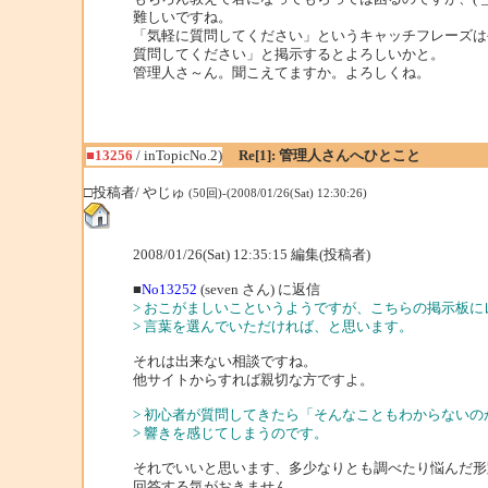
難しいですね。
「気軽に質問してください」というキャッチフレーズは
質問してください」と掲示するとよろしいかと。
管理人さ～ん。聞こえてますか。よろしくね。
■13256
/ inTopicNo.2)
Re[1]: 管理人さんへひとこと
□投稿者/ やじゅ
(50回)-(2008/01/26(Sat) 12:30:26)
2008/01/26(Sat) 12:35:15 編集(投稿者)
■
No13252
(seven さん) に返信
> おこがましいこというようですが、こちらの掲示板
> 言葉を選んでいただければ、と思います。
それは出来ない相談ですね。
他サイトからすれば親切な方ですよ。
> 初心者が質問してきたら「そんなこともわからない
> 響きを感じてしまうのです。
それでいいと思います、多少なりとも調べたり悩んだ形
回答する気がおきません。