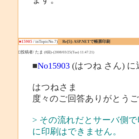
■15905
/ inTopicNo.7)
Re[5]: ASP.NETで帳票印刷
□投稿者/ たま
(8回)-(2008/03/25(Tue) 11:47:21)
■
No15903
(はつね さん) 
はつねさま
度々のご回答ありがとう
> その流れだとサーバ側
に印刷はできません。