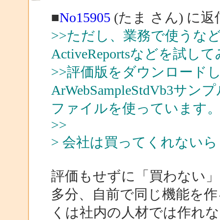
■
No15905
(たま さん) に返
>>ただし、業務で使うな
ActiveReportsなど
>>評価版をダウンロード
ArWebSampleStdVb3サン
ファイルを使っています
>>
> 会社は買ってくれない
評価もせずに「買わない
多分、自前で同じ機能を作
くは社内の人材では作れな