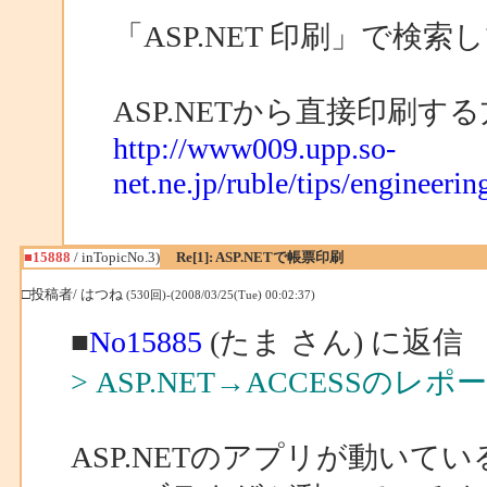
「ASP.NET 印刷」で検
ASP.NETから直接印刷す
http://www009.upp.so-
net.ne.jp/ruble/tips/engineeri
■15888
/ inTopicNo.3)
Re[1]: ASP.NETで帳票印刷
□投稿者/ はつね
(530回)-(2008/03/25(Tue) 00:02:37)
■
No15885
(たま さん) に返信
> ASP.NET→ACCESSのレ
ASP.NETのアプリが動い