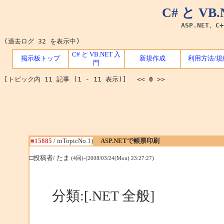
C# と V
ASP.NET、C
(過去ログ 32 を表示中)
C# と VB.NET 入
掲示板トップ
新規作成
利用方法/規
門
[トピック内 11 記事 (1 - 11 表示)] <<
0
>>
■15885
/ inTopicNo.1)
ASP.NETで帳票印刷
□投稿者/ たま
(4回)-(2008/03/24(Mon) 23:27:27)
分類:[.NET 全般]