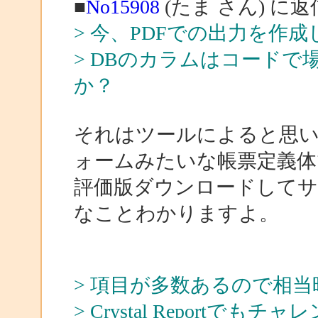
■
No15908
(たま さん) に返
> 今、PDFでの出力を作
> DBのカラムはコード
か？
それはツールによると思います。A
ォームみたいな帳票定義体
評価版ダウンロードして
なことわかりますよ。
> 項目が多数あるので相
> Crystal Report