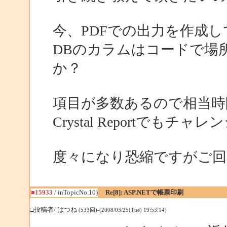
今、PDFでの出力を作成
DBのカラムはコードで場
か？
項目が多数あるので相当時
Crystal Reportで
度々になり恐縮ですがご回
■15933
/ inTopicNo.10)
Re[8]: ASP.NETで帳票印刷
□投稿者/ はつね
(533回)-(2008/03/25(Tue) 19:53:14)