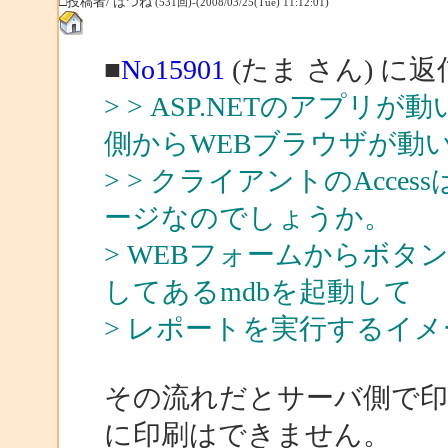
□投稿者/ はつね
(531回)-(2008/03/25(Tue) 11:12:01)
■
No15901
(たま さん) に返
> > ASP.NETのアプ
側からWEBブラウザが動
> > クライアントのAcc
ージなのでしょうか。
> WEBフォームからボタ
してあるmdbを起動して
> レポートを実行するイ
その流れだとサーバ側で
に印刷はできません。