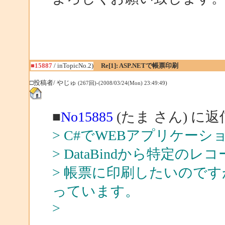
■15887
/ inTopicNo.2)
Re[1]: ASP.NETで帳票印刷
□投稿者/ やじゅ
(267回)-(2008/03/24(Mon) 23:49:49)
■
No15885
(たま さん) に返
> C#でWEBアプリケー
> DataBindから特定
> 帳票に印刷したいので
っています。
>