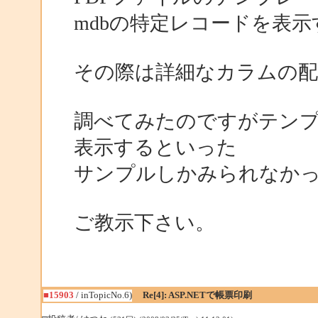
mdbの特定レコードを表
その際は詳細なカラムの
調べてみたのですがテンプレー
表示するといった
サンプルしかみられなか
ご教示下さい。
■15903
/ inTopicNo.6)
Re[4]: ASP.NETで帳票印刷