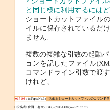
> ショートカットファイ
と同じ様に利用するには
ショートカットファイル
イルに保存されているだ
ません。
複数の複雑な引数の起動パ
ョンを記したファイル(XML
コマンドライン引数で渡
けれど。
■17108
/ inTopicNo.3)
Re[1]: ショートカットフィルのコマン
□投稿者/ 倉田 有大
(198回)-(2008/04/16(Wed) 23:57:37)