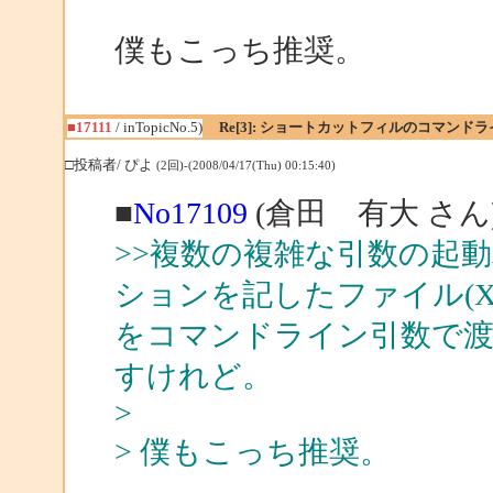
僕もこっち推奨。
■17111
/ inTopicNo.5)
Re[3]: ショートカットフィルのコマン
□投稿者/ ぴよ
(2回)-(2008/04/17(Thu) 00:15:40)
■
No17109
(倉田 有大 さん
>>複数の複雑な引数の起
ションを記したファイル(XM
をコマンドライン引数で
すけれど。
>
> 僕もこっち推奨。