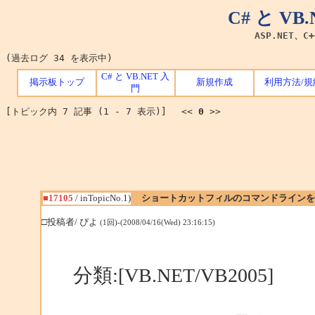
C# と V
ASP.NET、C
(過去ログ 34 を表示中)
C# と VB.NET 入
掲示板トップ
新規作成
利用方法/規
門
[トピック内 7 記事 (1 - 7 表示)] <<
0
>>
■17105
/ inTopicNo.1)
ショートカットフィルのコマンドラインを
□投稿者/ ぴよ
(1回)-(2008/04/16(Wed) 23:16:15)
分類:[VB.NET/VB2005]