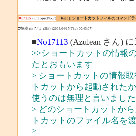
■17115
/ inTopicNo.7)
Re[3]: ショートカットフィルのコマン
□投稿者/ ぴよ
(3回)-(2008/04/17(Thu) 00:43:07)
■
No17113
(Azulean さん) 
>>ショートカットの情報
たとおもいます
> ショートカットの情報
トカットから起動されたか
使うのは無理と言いました
> どのショートカットか
トカットのファイル名を
>