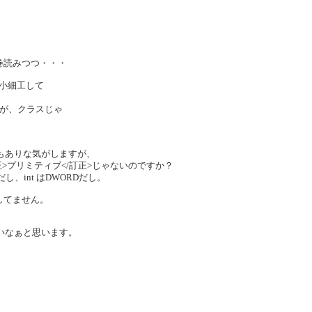
９巻読みつつ・・・
変に小細工して
ませんが、クラスじゃ
ス？もありな気がしますが、
><訂正>プリミティブ</訂正>じゃないのですか？
RDだし、int はDWORDだし。
確認してません。
がいいなぁと思います。