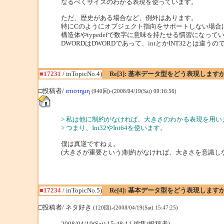
なるべくサイズのわかる表現を使っています。
ただ、歴史がある場合など、例外はあります。
特にCのようにオブジェクト指向をサポートしない場合
構造体やtypedefで数字に意味を持たせる慣習になって
DWORDはDWORDであって、intとかINT32とは違う
■17231
/ inTopicNo.4)
Re[3]: 基本データ型をどう表現します
□投稿者/
επιστημη
(940回)-(2008/04/19(Sat) 09:16:56)
> 私は他に制約がなければ、大きさのわかる表現を用い
> つまり、Int32やInt64を使います。
僕は真逆ですねぇ。
(大きさが重要という)制約がなければ、大きさを意識し
■17234
/ inTopicNo.5)
Re[4]: 基本データ型をどう表現します
□投稿者/ ネタ好き
(120回)-(2008/04/19(Sat) 15:47:25)
2008/04/19(Sat) 15:48:11 編集(投稿者)