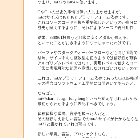
つまり、Int32やInt64を使います。
CやC++の歴史的事情は偉い人にまかせますが、
intのサイズはもともとプラットフォーム依存です。
これはソースコード互換を重要視したというのが多分に
歴史が証明するように、それによるソースの再利用性、
結果、838861枚買うと非常に安くメダルが買える、
といったことがおきるようになっちゃったわけです。
バッファやスタックのオーバーフローなども同じ問題で
結局、サイズ不明な整数型を使うようでは信頼性が確保
アルゴリズムレベルではなく、実用レベルで使えるコー
「常に実現可能な範囲を意識しなければいけない」ので
これは、intがプラットフォーム依存であったCの当初
その理念はソフトウェア工学的には間違いであったと、
ならば…。
intやchar、long、long longといった覚えなけれ
最初からわかるように表記すべきでしょう。
多種多様な環境、言語を扱った人だと、
その経験ゆえ新しい言語でのintのサイズがわからなく
int32と書かれていれば明白です。
新しい環境、言語、プロジェクトなら、