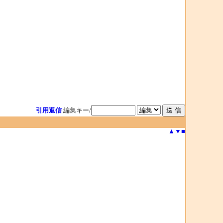
引用返信
編集キー/
▲
▼
■