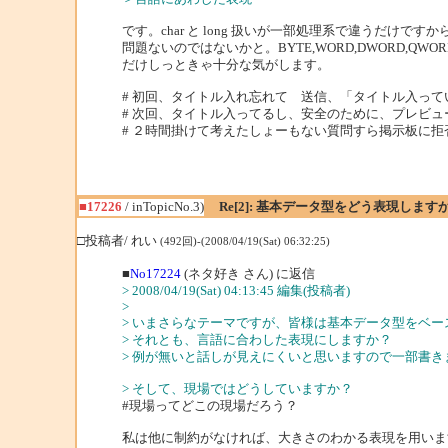
です。char と long 扱いが一部処理系で違うだけ
問題ないのではないかと。BYTE,WORD,DWORD,QW
だけしっときゃ十分な気がします。
# 初回、タイトル入れ忘れて 送信、「タイトル入っ
# 次回、タイトル入ってるし、安全のために、プレビ
# ２時間掛けて考えたしょーもない質問すら掲示板に
■17226
/ inTopicNo.3)
Re[2]: 基本データ型をどう表現します
□投稿者/ れい
(492回)-(2008/04/19(Sat) 06:32:25)
■
No17224
(ネタ好き さん) に返信
> 2008/04/19(Sat) 04:13:45 編集(投稿者)
>
> いまさらなテーマですが、皆様は基本データ型をベ
> それとも、言語に合わした表現にしますか？
> 例が無いと話しが見えにくいと思いますので一部書き
> そして、現場ではどうしていますか？
#現場ってどこの現場だろう？
私は他に制約がなければ、大きさのわかる表現を用いま