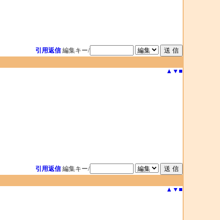
引用返信
編集キー/
▲
▼
■
引用返信
編集キー/
▲
▼
■