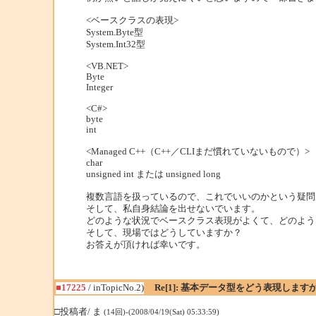
<ベースクラスの表現>
System.Byte型
System.Int32型
<VB.NET>
Byte
Integer
<C#>
byte
int
<Managed C++（C++／CLIまだ慣れていないもので）>
char
unsigned int または unsigned long
複数言語を扱っているので、これでいいのかという疑問
そして、私自身結論を出せないでいます。
どのような状況でベースクラス表現がよくて、どのよう
そして、現場ではどうしていますか？
お答えが頂ければ幸いです。
■17225
/ inTopicNo.2)
Re[1]: 基本データ型をどう表現します
□投稿者/ ま
(14回)-(2008/04/19(Sat) 05:33:59)