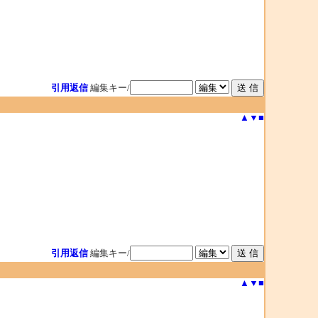
引用返信
編集キー/
▲
▼
■
引用返信
編集キー/
▲
▼
■