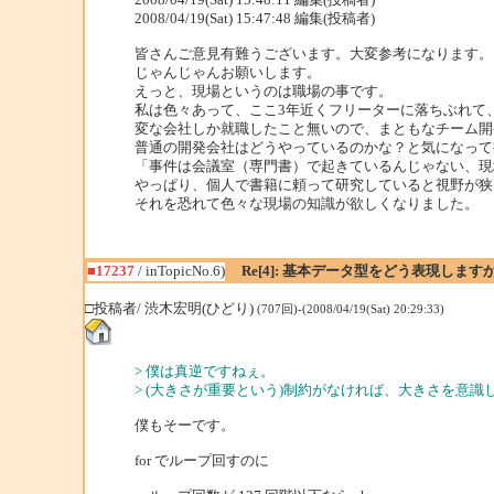
2008/04/19(Sat) 15:47:48 編集(投稿者)
皆さんご意見有難うございます。大変参考になります。
じゃんじゃんお願いします。
えっと、現場というのは職場の事です。
私は色々あって、ここ3年近くフリーターに落ちぶれて
変な会社しか就職したこと無いので、まともなチーム開
普通の開発会社はどうやっているのかな？と気になって
「事件は会議室（専門書）で起きているんじゃない、現
やっぱり、個人で書籍に頼って研究していると視野が狭
それを恐れて色々な現場の知識が欲しくなりました。
■17237
/ inTopicNo.6)
Re[4]: 基本データ型をどう表現します
□投稿者/ 渋木宏明(ひどり)
(707回)-(2008/04/19(Sat) 20:29:33)
> 僕は真逆ですねぇ。
> (大きさが重要という)制約がなければ、大きさを意
僕もそーです。
for でループ回すのに