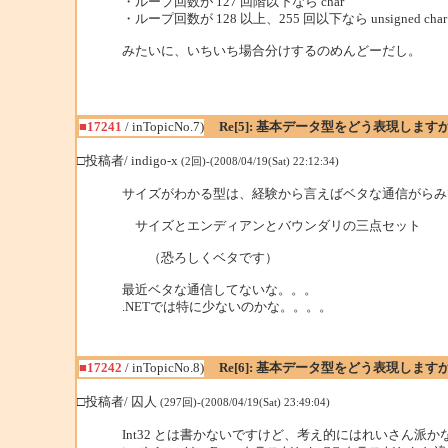
・ループ回数が 127 回階以下なら char
・ループ回数が 128 以上、255 回以下なら unsigned char
みたいに、いちいち場合分けするのめんどーだし。
■17241
/ inTopicNo.7)
Re[5]: 基本データ型をどう表現します
□投稿者/ indigo-x
(2回)-(2008/04/19(Sat) 22:12:34)
サイズがわかる型は、経験から言えばベタな通信がらみ
サイズとエンディアンとバウンダリの三点セット
（恐ろしくベタです）
最近ベタな通信してないな。。。
.NETでは特に少ないのかな。。。。
■17242
/ inTopicNo.8)
Re[6]: 基本データ型をどう表現します
□投稿者/ 囚人
(297回)-(2008/04/19(Sat) 23:49:04)
Int32 とは書かないですけど、考え的にはれいさん派か