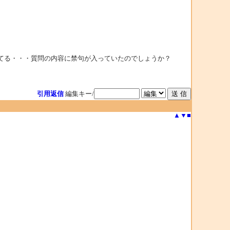
えてる・・・質問の内容に禁句が入っていたのでしょうか？
引用返信
編集キー/
▲
▼
■