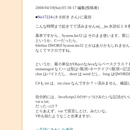
2008/04/19(Sat) 05:36:17 編集(投稿者)
■
No17224
(ネタ好き さん) に返信
こんな時間まで起きてて済みませんm(__)m 水滸伝１
基本ですから、System.Int32 は そのまま使います。
というか、C++だったら、
#define DWORD System.Int32 とかはありかもしれ
なくてマクロですね。
というか、最小単位がObjectなJavaならベースクラ
unmanaged な C++ は型は<取消>ネーテイブ</取消
char はバイトだし、short は word だし、long はQWO
C#も int は、int.class なんですか？＞済みません、
自分的には、JavaScript2.0のやっつけみたいな記法
var a:int;
だったっけ？
とりあえず、var で宣言しとけ。みたいな。
VBも似たようなこと出来ますが。
＞言語にあわした表現