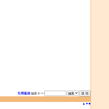
引用返信
編集キー/
▲
▼
■