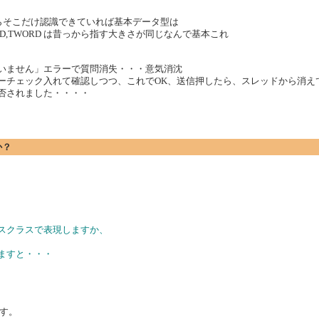
ですからそこだけ認識できていれば基本データ型は
ORD,TWORD は昔っから指す大きさが同じなんで基本これ
ていません」エラーで質問消失・・・意気消沈
ューチェック入れて確認しつつ、これでOK、送信押したら、スレッドから消
拒否されました・・・・
か？
ースクラスで表現しますか、
ますと・・・
す。