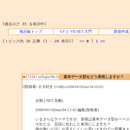
(過去ログ 35 を表示中)
掲示板トップ
C# と VB.NET 入門
新規作成
[トピック内 26 記事 (1 - 20 表示)] <<
0
|
1
>>
■17224
/ inTopicNo.1)
基本データ型をどう表現しますか？
□投稿者/ ネタ好き
(119回)-(2008/04/19(Sat) 04:10:05)
分類:[.NET 全般]
2008/04/19(Sat) 04:13:45 編集(投稿者)
いまさらなテーマですが、皆様は基本データ型をベース
それとも、言語に合わした表現にしますか？
例が無いと話しが見えにくいと思いますので一部書きま