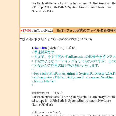
For Each stFilePath As String In System.IO.Directory.GetFiles
stPrompt &= stFilePath & System.Environment.NewLine
Next stFilePath
■17491
/ inTopicNo.2)
Re[1]: フォルダ内のファイル名を取得
□投稿者/ ネタ好き
(153回)-(2008/04/25(Fri) 17:09:43)
■
No17488
(Bosh さん) に返信
> 早速質問です。
> 大文字、小文字問わずstrExtensionの拡張子
> 下記のようなコーディングをしてみたのですが、この方法だと
> どなたかご指南のほどをお願いいたします。
>
> For Each stFilePath As String In System.IO.Directory.GetFil
> stPrompt &= stFilePath & System.Environment.NewLine
> Next stFilePath
>
strExtension = ".TXT";
For Each stFilePath As String In System.IO.Directory.GetFiles
stPrompt &= stFilePath & System.Environment.NewLine
Next stFilePath
strExtension = ".txt";