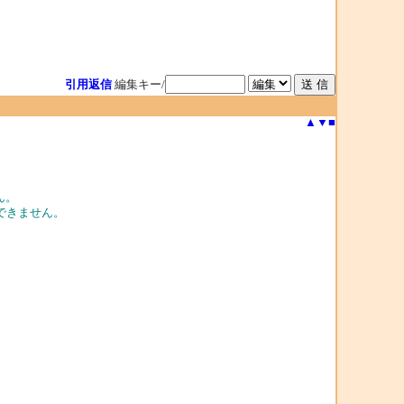
引用返信
編集キー/
▲
▼
■
ん。
得できません。