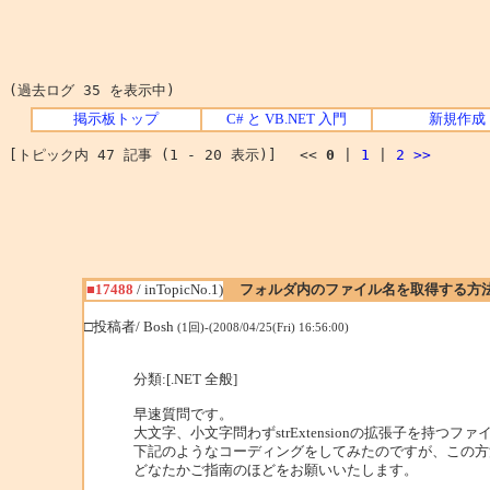
(過去ログ 35 を表示中)
掲示板トップ
C# と VB.NET 入門
新規作成
[トピック内 47 記事 (1 - 20 表示)] <<
0
|
1
|
2
>>
■17488
/ inTopicNo.1)
フォルダ内のファイル名を取得する方
□投稿者/ Bosh
(1回)-(2008/04/25(Fri) 16:56:00)
分類:[.NET 全般]
早速質問です。
大文字、小文字問わずstrExtensionの拡張子を
下記のようなコーディングをしてみたのですが、この方法だとst
どなたかご指南のほどをお願いいたします。