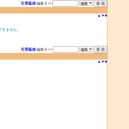
引用返信
編集キー/
▲
▼
■
得できません。
引用返信
編集キー/
▲
▼
■