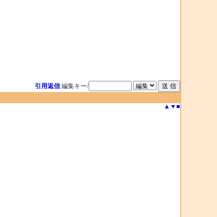
引用返信
編集キー/
▲
▼
■