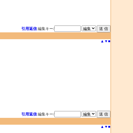
引用返信
編集キー/
▲
▼
■
引用返信
編集キー/
▲
▼
■