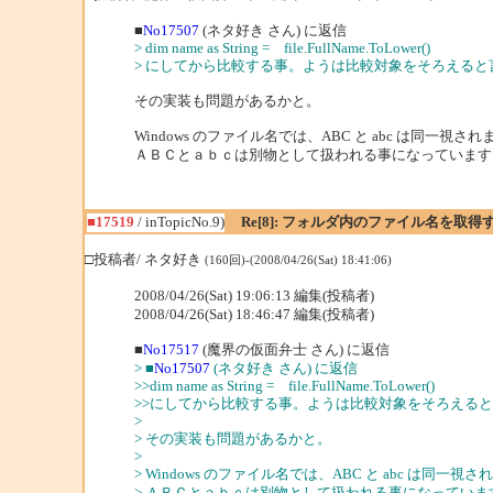
■
No17507
(ネタ好き さん) に返信
> dim name as String = file.FullName.ToLower()
> にしてから比較する事。ようは比較対象をそろえると
その実装も問題があるかと。
Windows のファイル名では、ABC と abc は同一視さ
ＡＢＣとａｂｃは別物として扱われる事になっています
■17519
/ inTopicNo.9)
Re[8]: フォルダ内のファイル名を取得
□投稿者/ ネタ好き
(160回)-(2008/04/26(Sat) 18:41:06)
2008/04/26(Sat) 19:06:13 編集(投稿者)
2008/04/26(Sat) 18:46:47 編集(投稿者)
■
No17517
(魔界の仮面弁士 さん) に返信
> ■
No17507
(ネタ好き さん) に返信
>>dim name as String = file.FullName.ToLower()
>>にしてから比較する事。ようは比較対象をそろえる
>
> その実装も問題があるかと。
>
> Windows のファイル名では、ABC と abc は同一視
> ＡＢＣとａｂｃは別物として扱われる事になっていま