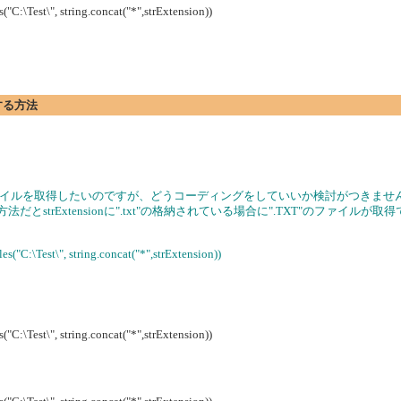
("C:\Test\", string.concat("*",strExtension))
する方法
を持つファイルを取得したいのですが、どうコーディングをしていいか検討がつきませ
strExtensionに".txt"の格納されている場合に".TXT"のファイルが取
es("C:\Test\", string.concat("*",strExtension))
("C:\Test\", string.concat("*",strExtension))