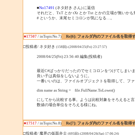
■
No17491
(ネタ好き さん) に返信
それだと、TxT とか tXt とか Txt とかの立場が無いかも知
# というか、末尾セミコロンが気になる…。
■17507
/ inTopicNo.7)
Re[6]: フォルダ内のファイル名を取得
□投稿者/ ネタ好き
(158回)-(2008/04/25(Fri) 23:27:57)
2008/04/25(Fri) 23:56:40 編集(投稿者)
最近C#ばっかりだったのでセミコロンをつけてしまい
良い子は真似をしないように。
一番いいのは、ファイルオブジェクトを取得して、ファ
dim name as String = file.FullName.ToLower()
にしてから比較する事。ようは比較対象をそろえると言
数値の場合単位をそろえる様にね。
■17517
/ inTopicNo.8)
Re[7]: フォルダ内のファイル名を取得
□投稿者/ 魔界の仮面弁士
(695回)-(2008/04/26(Sat) 17:06:24)