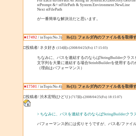
For Each stFilePath As String In System.IO.Directory.GetFiles
stPrompt &= stFilePath & System.Environment.NewLine
Next stFilePath
が一番簡単な解決法だと思います。
■17492
/ inTopicNo.3)
Re[2]: フォルダ内のファイル名を取得
□投稿者/ ネタ好き
(154回)-(2008/04/25(Fri) 17:15:03)
ちなみに、パスを連結するのならばStringBuilderク
文字列を大量に連結する場合StrinbBuilderを使用す
（理由はパフォーマンス）
■17501
/ inTopicNo.4)
Re[3]: フォルダ内のファイル名を取得
□投稿者/ 渋木宏明(ひどり)
(717回)-(2008/04/25(Fri) 18:15:07)
> ちなみに、パスを連結するのならばStringBuilder
パフォーマンス的には劣りそうですが、パス名/ファイル名の