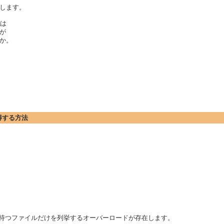
します。
のは
が
うか。
取得する方法
、指定された拡張子を持つファイルだけを列挙するオーバーロードが存在します。