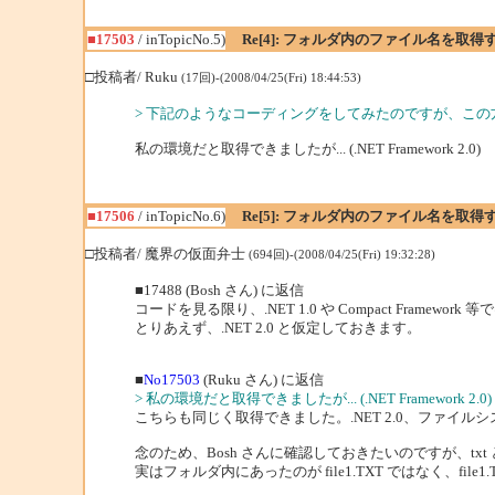
■17503
/ inTopicNo.5)
Re[4]: フォルダ内のファイル名を取得
□投稿者/ Ruku
(17回)-(2008/04/25(Fri) 18:44:53)
> 下記のようなコーディングをしてみたのですが、この方法だと
私の環境だと取得できましたが... (.NET Framework 2.0)
■17506
/ inTopicNo.6)
Re[5]: フォルダ内のファイル名を取得
□投稿者/ 魔界の仮面弁士
(694回)-(2008/04/25(Fri) 19:32:28)
■17488 (Bosh さん) に返信
コードを見る限り、.NET 1.0 や Compact Framewor
とりあえず、.NET 2.0 と仮定しておきます。
■
No17503
(Ruku さん) に返信
> 私の環境だと取得できましたが... (.NET Framework 2.0)
こちらも同じく取得できました。.NET 2.0、ファイルシステ
念のため、Bosh さんに確認しておきたいのですが、txt
実はフォルダ内にあったのが file1.TXT ではなく、file