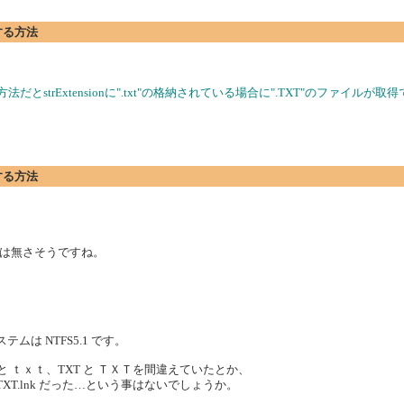
する方法
strExtensionに".txt"の格納されている場合に".TXT"のファイルが取
する方法
k 等では無さそうですね。
ムは NTFS5.1 です。
 と ｔｘｔ、TXT と ＴＸＴを間違えていたとか、
1.TXT.lnk だった…という事はないでしょうか。