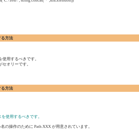
("C:\Test\", string.concat("*",strExtension))
する方法
ラスを使用するべきです。
るのがセオリーです。
する方法
クラスを使用するべきです。
操作のために Path.XXX が用意されています。