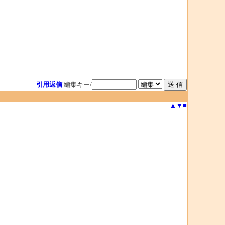
引用返信
編集キー/
▲
▼
■