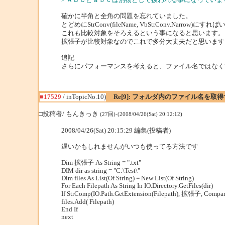
確かに半角と全角の問題を忘れていました。
とどめにStrConv(fileName, VbStrConv.Narrow
これも比較対象をそろえるという事になると思います。
拡張子が比較対象なのでこれで多分大丈夫だと思います
追記
さらにパフォーマンスを考えると、ファイル名ではなく
■17529
/ inTopicNo.10)
Re[9]: フォルダ内のファイル名を取
□投稿者/ もんきっき
(27回)-(2008/04/26(Sat) 20:12:12)
2008/04/26(Sat) 20:15:29 編集(投稿者)
遅いかもしれませんがいつも使ってる方法です
Dim 拡張子 As String = ".txt"
DIM dir as string = "C:\Test\"
Dim files As List(Of String) = New List(Of String)
For Each Filepath As String In IO.Directory.GetFiles(dir)
If StrComp(IO.Path.GetExtension(Filepath), 拡張子, Compar
files.Add( Filepath)
End If
next