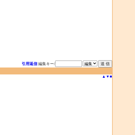
引用返信
編集キー/
▲
▼
■