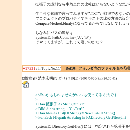
拡張子の識別なら半角全角の比較はいらないような気が
生半可な知識で言ってみますが”.TXT”が取得できない
プロジェクトのプロパティでテキストの比較方法の設定
CompareMethod.binalyになってるからではないでしょ
ちなみにパスの連結は
System.IO.Path.Combine ("A", "B")
でやってますが、これって遅いのかな？
■17531
/ inTopicNo.11)
Re[10]: フォルダ内のファイル名を
□投稿者/ 渋木宏明(ひどり)
(719回)-(2008/04/26(Sat) 20:36:41)
> 遅いかもしれませんがいつも使ってる方法です
>
> Dim 拡張子 As String = ".txt"
> DIM dir as string = "C:\Test\"
> Dim files As List(Of String) = New List(Of String)
> For Each Filepath As String In IO.Directory.GetFiles(dir)
System.IO.Directory.GetFiles() には