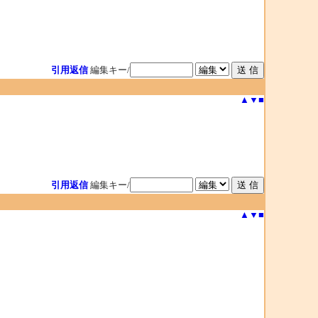
引用返信
編集キー/
▲
▼
■
引用返信
編集キー/
▲
▼
■