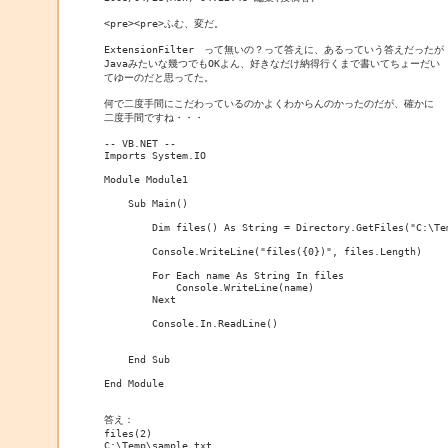
<pre><pre>ふむ、変だ。

ExtensionFilter　って無いの？って答えに、あるっていう答えだったが

Javaみたいな幾つでもOKよん、好きなだけ納得行くまで書いてちょーだい

てゆーのだと思ってた。

何で二度手間にこだわっているのかよくわからんのかったのだが、確かに

二度手間ですね・・・

-- VB.NET --

Imports System.IO

Module Module1

    Sub Main()

        Dim files() As String = Directory.GetFiles("C:\Tem
        Console.WriteLine("files({0})", files.Length)

        For Each name As String In files

            Console.WriteLine(name)

        Next

        Console.In.ReadLine()

    End Sub

End Module

答え：

files(2)

C:\Temp\sample.txt
