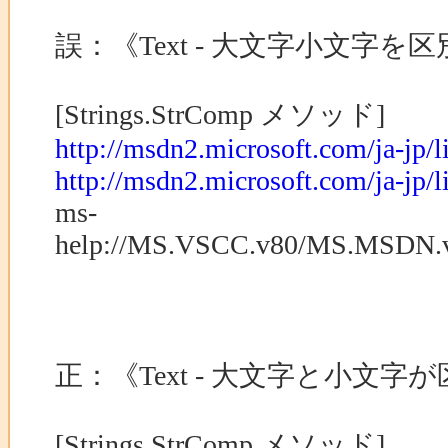
誤：《Text - 大文字小文字
[Strings.StrComp メソッド]
http://msdn2.microsoft.com/ja-jp/l
http://msdn2.microsoft.com/ja-jp/
ms-
help://MS.VSCC.v80/MS.MSDN.vA
正：《Text - 大文字と小文字が区別
[Strings.StrComp メソッド]