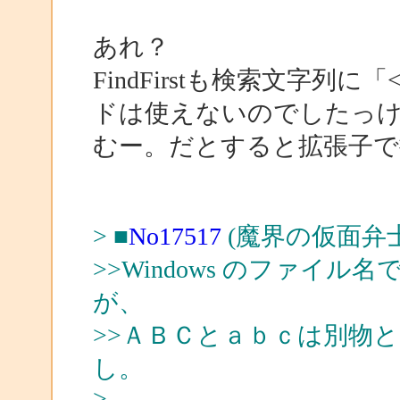
あれ？
FindFirstも検索文字
ドは使えないのでしたっ
むー。だとすると拡張子で
> ■
No17517
(魔界の仮面弁士
>>Windows のファイル名
が、
>>ＡＢＣとａｂｃは別物
し。
>