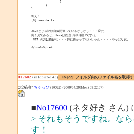
		}

	}

}

答え：

[0] sample.txt

Javaとじゃ比較自体間違っているがしかし・・・変だ。

良く見てみると、Javaは総当り篩い掛けですね。

.NET の方は微妙な・・・篩に掛かってないじゃん・・・・やっぱり変。

</pre></pre>
■17602
/ inTopicNo.43)
Re[22]: フォルダ内のファイル名を取得
□投稿者/
ちゃっぴ
(103回)-(2008/04/28(Mon) 09:22:37)
■
No17600
(ネタ好き さん)
> それもそうですね。なら
す！