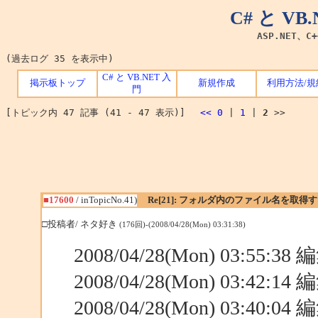
C# と V
ASP.NET、C
(過去ログ 35 を表示中)
C# と VB.NET 入
掲示板トップ
新規作成
利用方法/規
門
[トピック内 47 記事 (41 - 47 表示)]
<<
0
|
1
|
2
>>
■17600
/ inTopicNo.41)
Re[21]: フォルダ内のファイル名を取得
□投稿者/ ネタ好き
(176回)-(2008/04/28(Mon) 03:31:38)
2008/04/28(Mon) 03:55:3
2008/04/28(Mon) 03:42:1
2008/04/28(Mon) 03:40:0