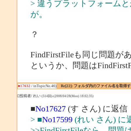
> 違うプラットフォーム
が。
？
FindFirstFileも同じ問
というか、問題はFindFirs
■17632
/ inTopicNo.46)
Re[22]: フォルダ内のファイル名を取得
□投稿者/ れい
(514回)-(2008/04/28(Mon) 18:02:35)
■
No17627
(す さん) に返信
> ■
No17599
(れい さん) に
>>FindFirstFileなら