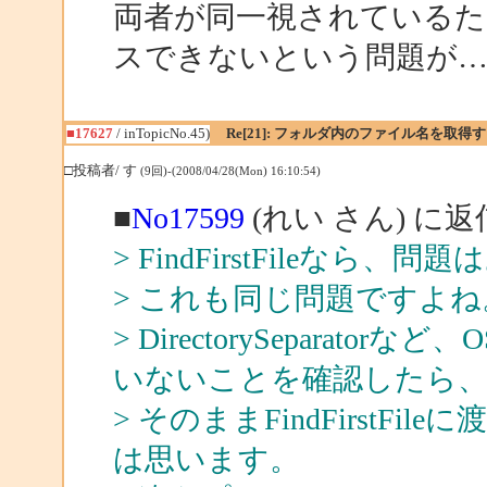
両者が同一視されている
スできないという問題が
■17627
/ inTopicNo.45)
Re[21]: フォルダ内のファイル名を取得
□投稿者/ す
(9回)-(2008/04/28(Mon) 16:10:54)
■
No17599
(れい さん) に返
> FindFirstFileなら
> これも同じ問題ですよね
> DirectorySepara
いないことを確認したら
> そのままFindFirst
は思います。