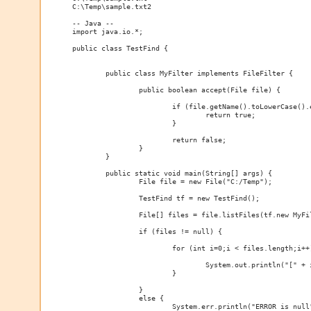
C:\Temp\sample.txt2

-- Java --

import java.io.*;

public class TestFind {

	public class MyFilter implements FileFilter {

		public boolean accept(File file) {

			if (file.getName().toLowerCase().endsWith("txt")) {

				return true;

			}

			return false;

		}

	}

	public static void main(String[] args) {

		File file = new File("C:/Temp");

		TestFind tf = new TestFind();

		File[] files = file.listFiles(tf.new MyFilter());

		if (files != null) {

			for (int i=0;i < files.length;i++) {

				System.out.println("[" + i + "] " + files[i].getName());

			}

		}

		else {

			System.err.println("ERROR is null");
