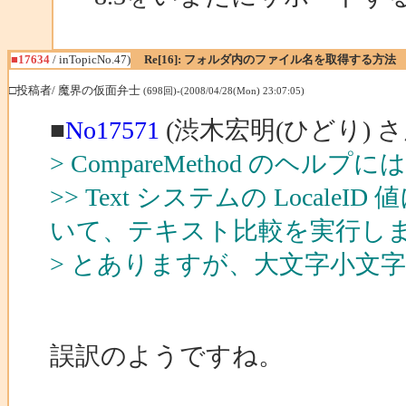
■17634
/ inTopicNo.47)
Re[16]: フォルダ内のファイル名を取得する方法
□投稿者/ 魔界の仮面弁士
(698回)-(2008/04/28(Mon) 23:07:05)
■
No17571
(渋木宏明(ひどり) さ
> CompareMethod のヘルプに
>> Text システムの Lo
いて、テキスト比較を実行し
> とありますが、大文字小文字を
誤訳のようですね。