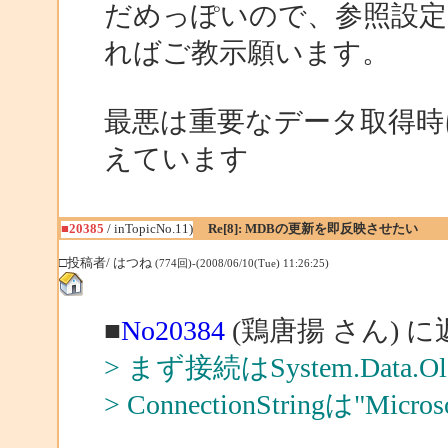
だめっぽいので、参照設
ればご教示願います。
最悪は重要なデータ取得時にD
えています
■20385
/ inTopicNo.11)
Re[8]: MDBの更新を即反映させたい
□投稿者/ はつね
(774回)-(2008/06/10(Tue) 11:26:25)
■
No20384
(鶏唐揚 さん) に
> まず接続はSystem.Dat
> ConnectionStringは"Mi