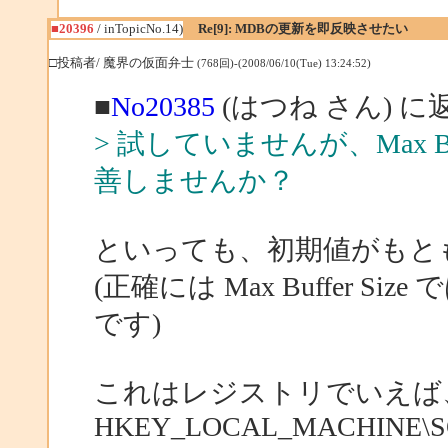
■20396
/ inTopicNo.14)
Re[9]: MDBの更新を即反映させたい
□投稿者/ 魔界の仮面弁士
(768回)-(2008/06/10(Tue) 13:24:52)
■
No20385
(はつね さん) に
> 試していませんが、Max B
善しませんか？
といっても、初期値がもとも
(正確には Max Buffer Size で
です)
これはレジストリでいえば
HKEY_LOCAL_MACHINE\SOFTW