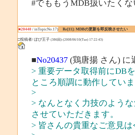
#でももうMDB扱いたくな
■20440
/ inTopicNo.17)
Re[11]: MDBの更新を即反映させたい
□投稿者/ ぽぴ王子
(386回)-(2008/06/10(Tue) 17:22:43)
■
No20437
(鶏唐揚 さん) に
> 重要データ取得前にDBを
ところ順調に動作していま
>
> なんとなく力技のよう
させていただきます。
> 皆さんの貴重なご意見