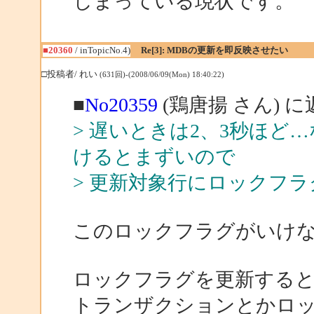
しまっている現状です。
■20360
/ inTopicNo.4)
Re[3]: MDBの更新を即反映させたい
□投稿者/ れい
(631回)-(2008/06/09(Mon) 18:40:22)
■
No20359
(鶏唐揚 さん) に
> 遅いときは2、3秒ほ
けるとまずいので
> 更新対象行にロックフ
このロックフラグがいけ
ロックフラグを更新する
トランザクションとかロ