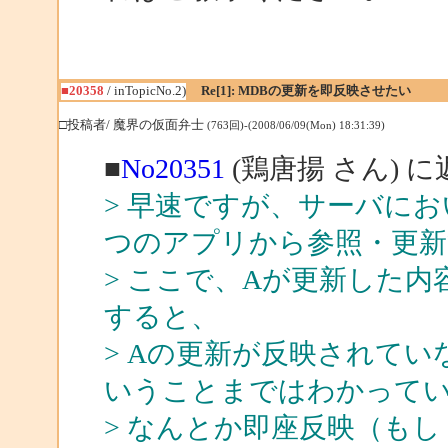
■20358
/ inTopicNo.2)
Re[1]: MDBの更新を即反映させたい
□投稿者/ 魔界の仮面弁士
(763回)-(2008/06/09(Mon) 18:31:39)
■
No20351
(鶏唐揚 さん) に
> 早速ですが、サーバにお
つのアプリから参照・更新
> ここで、Aが更新した内
すると、
> Aの更新が反映されてい
いうことまではわかって
> なんとか即座反映（も