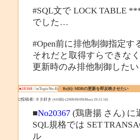
#SQL文で LOCK TABL
でした…
#Open前に排他制御指定
それだと取得すらできな
更新時のみ排他制御したい
■20368
/ inTopicNo.8)
Re[6]: MDBの更新を即反映させたい
□投稿者/ ネタ好き
(410回)-(2008/06/09(Mon) 20:12:16)
■
No20367
(鶏唐揚 さん) に
SQL規格では SET TRANSAC
ル