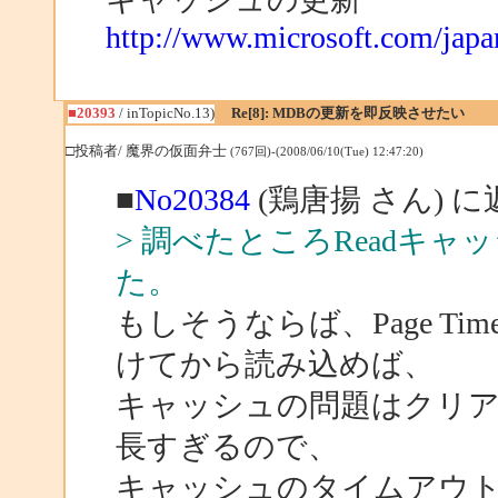
http://www.microsoft.com/jap
■20393
/ inTopicNo.13)
Re[8]: MDBの更新を即反映させたい
□投稿者/ 魔界の仮面弁士
(767回)-(2008/06/10(Tue) 12:47:20)
■
No20384
(鶏唐揚 さん) に
> 調べたところReadキ
た。
もしそうならば、Page Ti
けてから読み込めば、
キャッシュの問題はクリ
長すぎるので、
キャッシュのタイムアウ