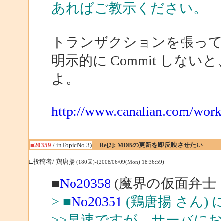
あればご教示ください。
トランザクションを張って
明示的に Commit し
よ。
http://www.canalian.com/work
■20359
/ inTopicNo.3)
Re[2]: MDBの更新を即反映させたい
□投稿者/ 鶏唐揚
(180回)-(2008/06/09(Mon) 18:36:59)
■
No20358
(魔界の仮面弁士 
> ■
No20351
(鶏唐揚 さん) 
>>早速ですが、サーバにお