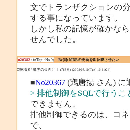
文でトランザクションの分
する事になっています。
しかし私の記憶が確かならAc
せんでした。
■20382
/ inTopicNo.9)
Re[6]: MDBの更新を即反映させたい
□投稿者/ 魔界の仮面弁士
(766回)-(2008/06/10(Tue) 10:41:24)
■
No20367
(鶏唐揚 さん) に
> 排他制御をSQLで行う
できません。
排他制御できるのは、コ
で、