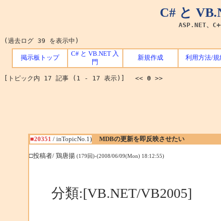
C# と V
ASP.NET、C
(過去ログ 39 を表示中)
C# と VB.NET 入
掲示板トップ
新規作成
利用方法/規
門
[トピック内 17 記事 (1 - 17 表示)] <<
0
>>
■20351
/ inTopicNo.1)
MDBの更新を即反映させたい
□投稿者/ 鶏唐揚
(179回)-(2008/06/09(Mon) 18:12:55)
分類:[VB.NET/VB2005]