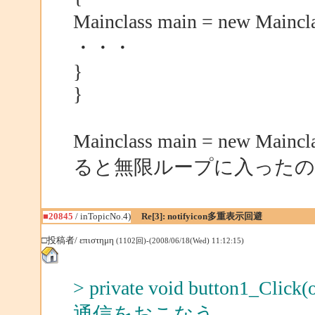
Mainclass main = new Mainc
・・・
}
}
Mainclass main = new M
ると無限ループに入った
■20845
/ inTopicNo.4)
Re[3]: notifyicon多重表示回避
□投稿者/ επιστημη
(1102回)-(2008/06/18(Wed) 11:12:15)
> private void button1_Clic
通信をおこなう