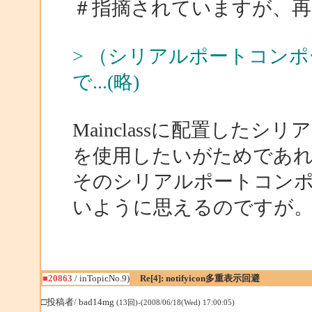
＃指摘されていますが、再
> （シリアルポートコンポー
で...(略)
Mainclassに配置した
を使用したいがためであ
そのシリアルポートコンポー
いように思えるのですが
■20863
/ inTopicNo.9)
Re[4]: notifyicon多重表示回避
□投稿者/ bad14mg
(13回)-(2008/06/18(Wed) 17:00:05)