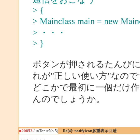
> {
> Mainclass main = new Mai
> ・・・
> }
ボタンが押されるたんびに M
れが"正しい使い方"なので
どこかで最初に一個だけ
んのでしょうか。
■20853
/ inTopicNo.5)
Re[4]: notifyicon多重表示回避