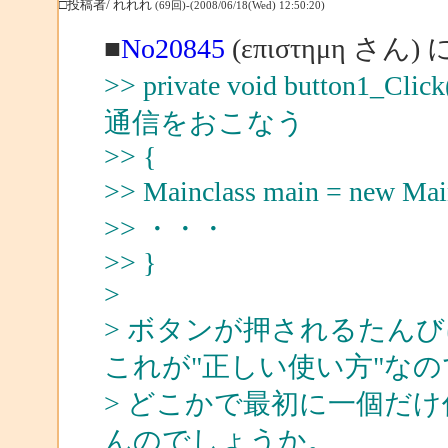
□投稿者/ れれれ
(69回)-(2008/06/18(Wed) 12:50:20)
■
No20845
(επιστημη さん)
>> private void button1_Cli
通信をおこなう
>> {
>> Mainclass main = new Ma
>> ・・・
>> }
>
> ボタンが押されるたんびに 
これが"正しい使い方"なの
> どこかで最初に一個だ
んのでしょうか。