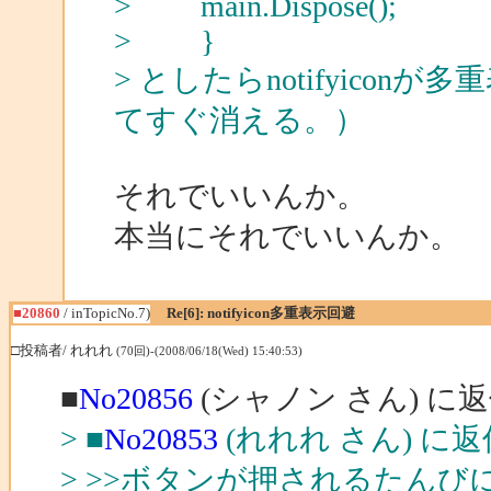
> main.Dispose();
> }
> としたらnotifyico
てすぐ消える。）
それでいいんか。
本当にそれでいいんか。
■20860
/ inTopicNo.7)
Re[6]: notifyicon多重表示回避
□投稿者/ れれれ
(70回)-(2008/06/18(Wed) 15:40:53)
■
No20856
(シャノン さん) に
> ■
No20853
(れれれ さん) に返
> >>ボタンが押されるたんびに 