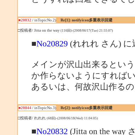
■20832
/ inTopicNo.2)
Re[1]: notifyicon多重表示回避
□投稿者/ Jitta on the way
(116回)-(2008/06/17(Tue) 21:55:07)
■
No20829
(れれれ さん) 
メインが沢山出来るという
か作らないようにすれば
あるいは、何故沢山作るの
■20844
/ inTopicNo.3)
Re[2]: notifyicon多重表示回避
□投稿者/ れれれ
(68回)-(2008/06/18(Wed) 11:04:05)
■
No20832
(Jitta on the w