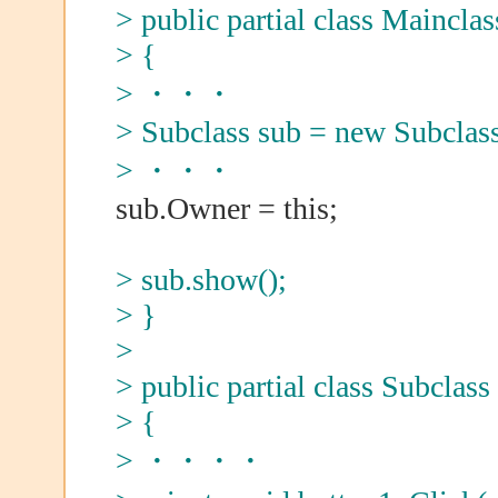
> public partial class Maincla
> {
> ・・・
> Subclass sub = new Subclass
> ・・・
sub.Owner = this;
> sub.show();
> }
>
> public partial class Subclass
> {
> ・・・・