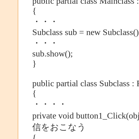
public partial class Mainclass
{
・・・
Subclass sub = new Subclass()
・・・
sub.show();
}
public partial class Subclass :
{
・・・・
private void button1_Click(
信をおこなう
{