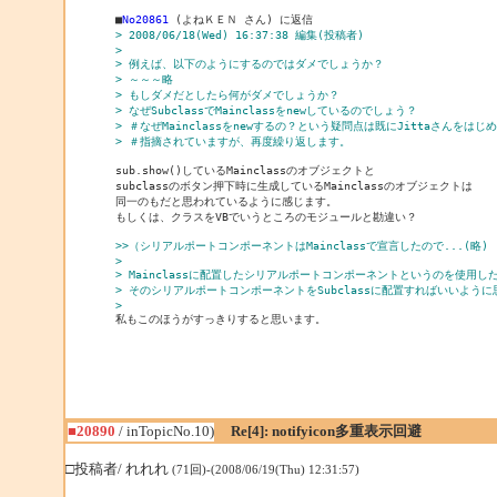
■
No20861
> 2008/06/18(Wed) 16:37:38 編集(投稿者)
> 
> 例えば、以下のようにするのではダメでしょうか？
> ～～～略
> もしダメだとしたら何がダメでしょうか？
> なぜSubclassでMainclassをnewしているのでしょう？
> ＃なぜMainclassをnewするの？という疑問点は既にJittaさんをはじ
> ＃指摘されていますが、再度繰り返します。
sub.show()しているMainclassのオブジェクトと

subclassのボタン押下時に生成しているMainclassのオブジェクトは

同一のもだと思われているように感じます。

もしくは、クラスをVBでいうところのモジュールと勘違い？

>>（シリアルポートコンポーネントはMainclassで宣言したので...(略)
> 
> Mainclassに配置したシリアルポートコンポーネントというのを使用
> そのシリアルポートコンポーネントをSubclassに配置すればいいよう
> 
■20890
/ inTopicNo.10)
Re[4]: notifyicon多重表示回避
□投稿者/ れれれ
(71回)-(2008/06/19(Thu) 12:31:57)