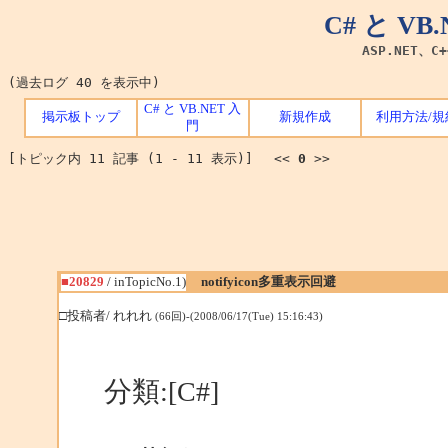
C# と V
ASP.NET、C
(過去ログ 40 を表示中)
C# と VB.NET 入
掲示板トップ
新規作成
利用方法/規
門
[トピック内 11 記事 (1 - 11 表示)] <<
0
>>
■20829
/ inTopicNo.1)
notifyicon多重表示回避
□投稿者/ れれれ
(66回)-(2008/06/17(Tue) 15:16:43)
分類:[C#]