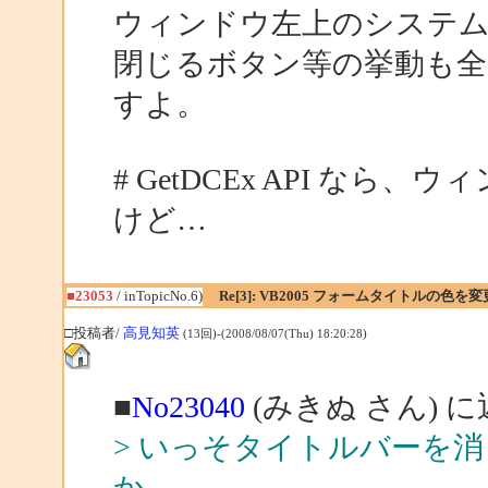
ウィンドウ左上のシステム
閉じるボタン等の挙動も
すよ。
# GetDCEx API なら
けど…
■23053
/ inTopicNo.6)
Re[3]: VB2005 フォームタイトルの色を
□投稿者/
高見知英
(13回)-(2008/08/07(Thu) 18:20:28)
■
No23040
(みきぬ さん) 
> いっそタイトルバーを
か。