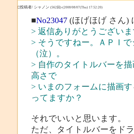
□投稿者/ シャノン
(562回)-(2008/08/07(Thu) 17:52:20)
■
No23047
(ほげほげ さん)
> 返信ありがとうございま
> そうですねー。ＡＰＩ
（泣）。
> 自作のタイトルバーを
高さで
> いまのフォームに描画
ってますか？
それでいいと思います。
ただ、タイトルバーをド