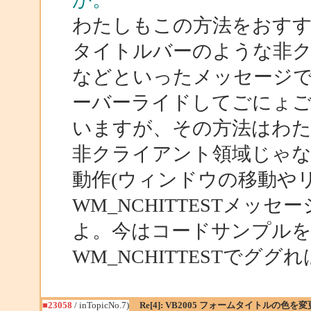
わたしもこの方法をおす
タイトルバーのような非クラ
などといったメッセージ
ーバーライドしてごにょ
いますが、その方法はわ
非クライアント領域じゃな
動作(ウィンドウの移動や
WM_NCHITTESTメッセー
よ。今はコードサンプル
WM_NCHITTESTでグ
■23058
/ inTopicNo.7)
Re[4]: VB2005 フォームタイトルの色を