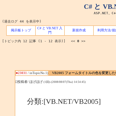
C# と V
ASP.NET、C
(過去ログ 44 を表示中)
C# と VB.NET 入
掲示板トップ
新規作成
利用方法/規
門
[トピック内 12 記事 (1 - 12 表示)] <<
0
>>
■23031
/ inTopicNo.1)
VB2005 フォームタイトルの色を変更した
□投稿者/ ほげほげ
(1回)-(2008/08/07(Thu) 14:54:45)
分類:[VB.NET/VB2005]