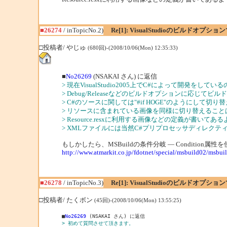
■26274
/ inTopicNo.2)
Re[1]: VisualStudioのビルドオ
□投稿者/ やじゅ
(680回)-(2008/10/06(Mon) 12:35:33)
■
No26269
(NSAKAI さん) に返信
> 現在VisualStudio2005上でC#によって開発
> Debug/Releaseなどのビルドオプションに応じ
> C#のソースに関しては"#if HOGE"のようにして切
> リソースに含まれている画像を同様に切り替えるこ
> Resource.resxに利用する画像などの定義が書いて
> XMLファイルには当然C#プリプロセッサディレク
もしかしたら、MSBuildの条件分岐 ― Condition
http://www.atmarkit.co.jp/fdotnet/special/msbuild02/msbu
■26278
/ inTopicNo.3)
Re[1]: VisualStudioのビルドオ
□投稿者/ たくボン
(45回)-(2008/10/06(Mon) 13:55:25)
■
No26269
> 初めて質問させて頂きます。