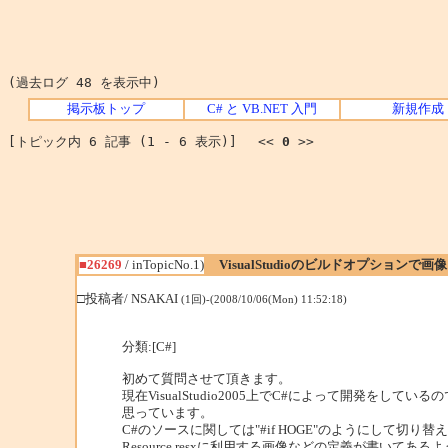
(過去ログ 48 を表示中)
掲示板トップ
C# と VB.NET 入門
新規作成
[トピック内 6 記事 (1 - 6 表示)] <<
0
>>
■26269
/ inTopicNo.1)
VisualStudioのビルドオプションで
□投稿者/ NSAKAI
(1回)-(2008/10/06(Mon) 11:52:18)
分類:[C#]
初めて質問させて頂きます。
現在VisualStudio2005上でC#によって開発を
思っています。
C#のソースに関しては"#if HOGE"のようにして
Resource.resxに利用する画像などの定義が書い