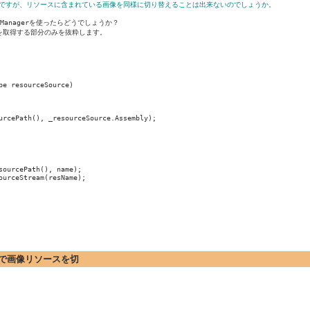
えるのですが、リソースに含まれている画像を同様に切り替えることは出来ないのでしょうか。
ceManagerを使ったらどうでしょうか？

取得する部分のみを抜粋します。

e resourceSource)

urcePath(), _resourceSource.Assembly);

ourcePath(), name);

urceStream(resName);

プションで画像リソースを切