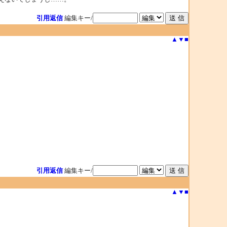
引用返信
編集キー/
▲
▼
■
引用返信
編集キー/
▲
▼
■