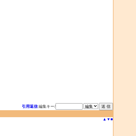
引用返信
編集キー/
▲
▼
■