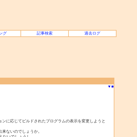
ング
記事検索
過去ログ
▼
■
ルドオプションに応じてビルドされたプログラムの表示を変更しようと
は出来ないのでしょうか。
は使えないでしょうし……。