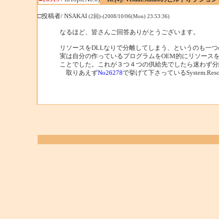
□投稿者/ NSAKAI
(2回)-(2008/10/06(Mon) 23:53:36)
なるほど、皆さんご回答ありがとうございます。
リソースをDLLなりで分離してしまう、というのも一
実は自分の作っているプログラムをOEM的にリソース
ことでした。これが３つ４つの供給先でしたら迷わず分
取りあえず
No26278
で挙げて下さっているSystem.Re