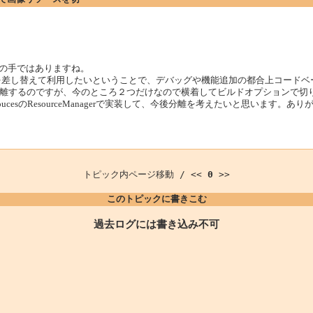
つの手ではありますね。
を差し替えて利用したいということで、デバッグや機能追加の都合上コードベ
離するのですが、今のところ２つだけなので横着してビルドオプションで切
soucesのResourceManagerで実装して、今後分離を考えたいと思います。
トピック内ページ移動 / <<
0
>>
このトピックに書きこむ
過去ログには書き込み不可