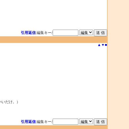
引用返信
編集キー/
▲
▼
■
ばいいだけ。）
引用返信
編集キー/