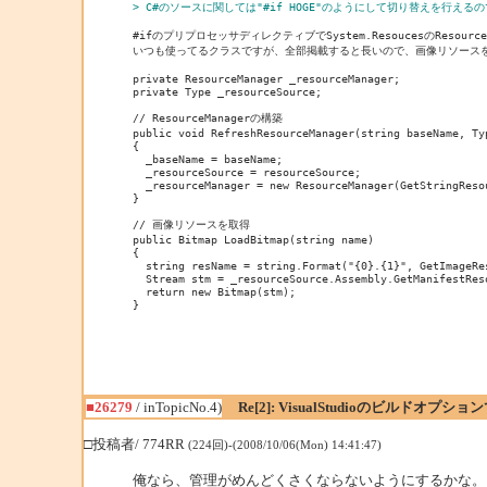
> C#のソースに関しては"#if HOGE"のようにして切り替えを行
#ifのプリプロセッサディレクティブでSystem.ResoucesのResour
いつも使ってるクラスですが、全部掲載すると長いので、画像リソースを
private ResourceManager _resourceManager;

private Type _resourceSource;

// ResourceManagerの構築

public void RefreshResourceManager(string baseName, Typ
{

  _baseName = baseName;

  _resourceSource = resourceSource;

  _resourceManager = new ResourceManager(GetStringReso
}

// 画像リソースを取得

public Bitmap LoadBitmap(string name)

{

  string resName = string.Format("{0}.{1}", GetImageRes
  Stream stm = _resourceSource.Assembly.GetManifestReso
  return new Bitmap(stm);

}

■26279
/ inTopicNo.4)
Re[2]: VisualStudioのビルドオ
□投稿者/ 774RR
(224回)-(2008/10/06(Mon) 14:41:47)
俺なら、管理がめんどくさくならないようにするかな。