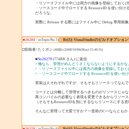
・リソースファイル中には両方の画像を登録しておく(当然 Res
・ソースコード中でロードする ResourceID を使い分け
だろうな。
実際に Release する際にはファイル中に Debug 
■26284
/ inTopicNo.5)
Re[3]: VisualStudioのビルドオ
□投稿者/ たくボン
(46回)-(2008/10/06(Mon) 15:40:55)
■
No26279
(774RR さん) に返信
> 俺なら、管理がめんどくさくならないようにするかな
> ・リソースファイル中には両方の画像を登録しておく(当然 R
> ・ソースコード中でロードする ResourceID を使い分
実装は人それぞれですが、そもそもリソースってなんで
コードとは分離して管理するべきものがリソースじゃな
再コンパイルの必要なく表現を変更できるからリソース
（そもそもResourceIDを別にするならリソースにする
そんなに管理って大変ですか？一昔前のC++ならともかく
■26319
/ inTopicNo.6)
Re[4]: VisualStudioのビルドオ