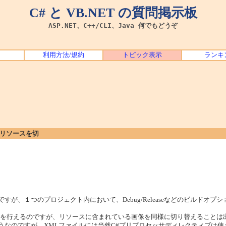
C# と VB.NET の質問掲示板
ASP.NET、C++/CLI、Java 何でもどうぞ
利用方法/規約
トピック表示
ランキ
画像リソースを切
しているのですが、１つのプロジェクト内において、Debug/Releaseなどのビ
切り替えを行えるのですが、リソースに含まれている画像を同様に切り替えること
てあるようなのですが、XMLファイルには当然C#プリプロセッサディレクティブ