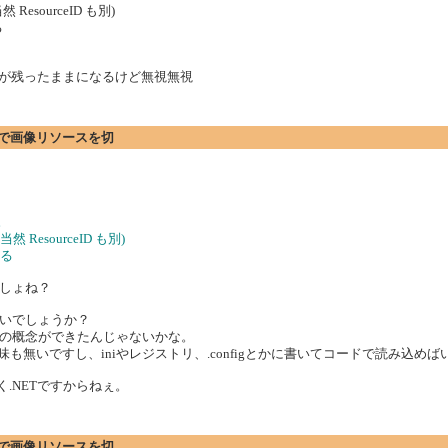
ourceID も別)
る
専用画像が残ったままになるけど無視無視
プションで画像リソースを切
。
esourceID も別)
ける
しょね？
いでしょうか？
の概念ができたんじゃないかな。
意味も無いですし、iniやレジストリ、.configとかに書いてコードで読み込め
.NETですからねぇ。
プションで画像リソースを切