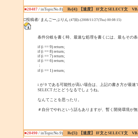
■28487
/ inTopicNo.8)
Re[4]: 【速度】 IF文とSELECT文 VB
□投稿者/ まんごーぷりん
(47回)-(2008/11/27(Thu) 00:08:15)
条件分岐を書く時、最速な処理を書くには、最もその条
if (i == 9) return;
if (i == 8) return;
if (i == 7) return;
if (i == 6) return;
：
if (i == 1) return;
i が 9 である可能性が高い場合は、上記の書き方が最
SELECT だとどうなるでしょうね。
なんてことを思ったり。
＃自分でやれという話もありますが、暫く開発環境が無
■28490
/ inTopicNo.9)
Re[5]: 【速度】 IF文とSELECT文 VB