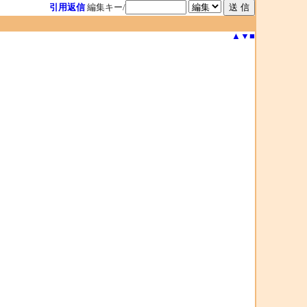
引用返信
編集キー/
▲
▼
■