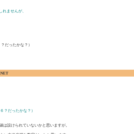
しれませんが、
５６？だったかな？）
.NET
２５６？だったかな？）
として値は設けられていないかと思いますが。