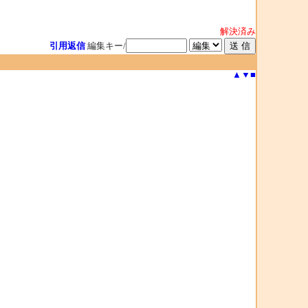
解決済み
引用返信
編集キー/
▲
▼
■