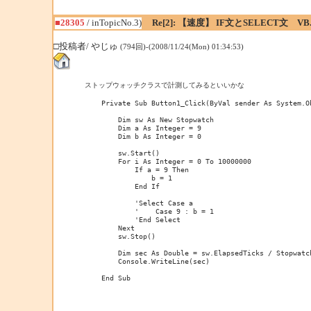
■28305
/ inTopicNo.3)
Re[2]: 【速度】 IF文とSELECT文 VB
□投稿者/ やじゅ
(794回)-(2008/11/24(Mon) 01:34:53)
ストップウォッチクラスで計測してみるといいかな

    Private Sub Button1_Click(ByVal sender As System.O
        Dim sw As New Stopwatch

        Dim a As Integer = 9

        Dim b As Integer = 0

        sw.Start()

        For i As Integer = 0 To 10000000

            If a = 9 Then

                b = 1

            End If

            'Select Case a

            '    Case 9 : b = 1

            'End Select

        Next

        sw.Stop()

        Dim sec As Double = sw.ElapsedTicks / Stopwatch
        Console.WriteLine(sec)
