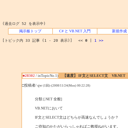
(過去ログ 52 を表示中)
掲示板トップ
C# と VB.NET 入門
新規作成
[トピック内 33 記事 (1 - 20 表示)] <<
0
|
1
>>
■28302
/ inTopicNo.1)
【速度】 IF文とSELECT文 VB.NET
□投稿者/ qw
(1回)-(2008/11/24(Mon) 00:22:28)
分類:[.NET 全般]
VB.NETにおいて
IF文とSELECT文はどちらが高速なんでしょうか？
ご存知のかたがいらっしゃればご教授ねがいます。