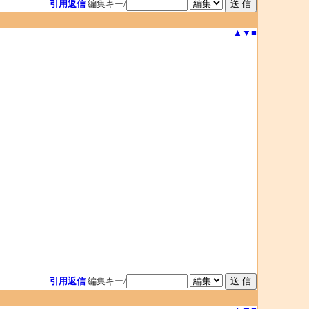
引用返信
編集キー/
▲
▼
■
引用返信
編集キー/