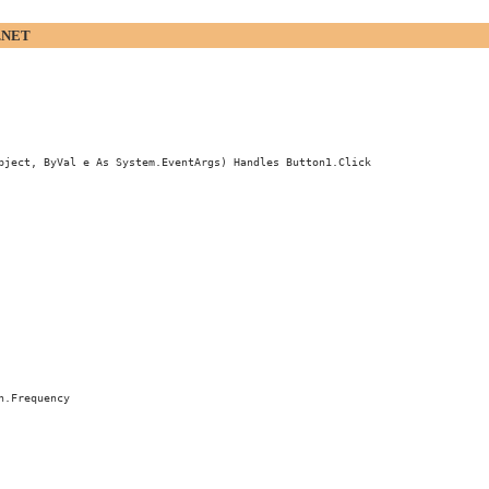
.NET
bject, ByVal e As System.EventArgs) Handles Button1.Click

.Frequency
