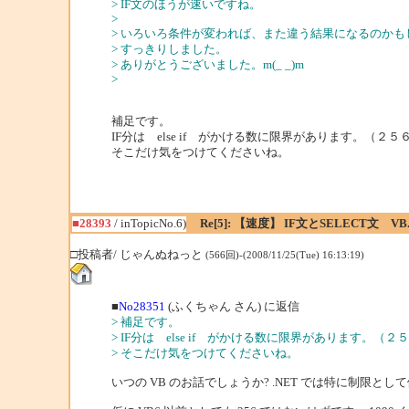
> IF文のほうが速いですね。
>
> いろいろ条件が変われば、また違う結果になるのかも
> すっきりしました。
> ありがとうございました。m(_ _)m
>
補足です。
IF分は else if がかける数に限界があります。（２
そこだけ気をつけてくださいね。
■28393
/ inTopicNo.6)
Re[5]: 【速度】 IF文とSELECT文 VB
□投稿者/ じゃんぬねっと
(566回)-(2008/11/25(Tue) 16:13:19)
■
No28351
(ふくちゃん さん) に返信
> 補足です。
> IF分は else if がかける数に限界があります。（
> そこだけ気をつけてくださいね。
いつの VB のお話でしょうか? .NET では特に制限