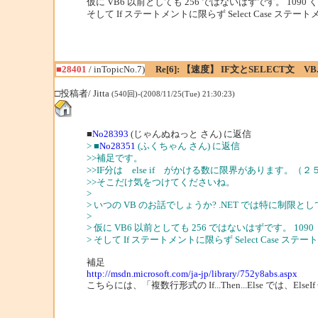
仮に VB6 以前としても 256 ではないはずです。 10
そして If ステートメントに限らず Select Case ス
■28401
/ inTopicNo.7)
Re[6]: 【速度】 IF文とSELECT文 VB
□投稿者/ Jitta
(540回)-(2008/11/25(Tue) 21:30:23)
■
No28393
(じゃんぬねっと さん) に返信
> ■
No28351
(ふくちゃん さん) に返信
>>補足です。
>>IF分は else if がかける数に限界があります。
>>そこだけ気をつけてくださいね。
>
> いつの VB のお話でしょうか? .NET では特に制
>
> 仮に VB6 以前としても 256 ではないはずです。 
> そして If ステートメントに限らず Select Case 
補足
http://msdn.microsoft.com/ja-jp/library/752y8abs.aspx
こちらには、「複数行形式の If...Then...Else では