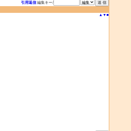
引用返信
編集キー/
▲
▼
■