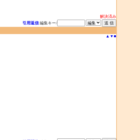
解決済み
引用返信
編集キー/
▲
▼
■