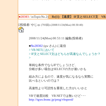
■28303
/ inTopicNo.2)
Re[1]: 【速度】 IF文とSELECT文 VB
□投稿者/ やじゅ
(793回)-(2008/11/24(Mon) 00:30:40)
2008/11/24(Mon) 00:53:11 編集(投稿者)
■
No28302
(qw さん) に返信
> VB.NETにおいて
> IF文とSELECT文はどちらが高速なんでしょうか？
>
単純な条件でならIFでしょうけど、
分岐が多い場合はSELECTの方が速いかも
組み方によるので、速度が気になるなら実際に
比べるといいのでは？
高速性より可読性を重視した方がいいかと
VBで速度比較 VB.NETでは無いけど･･･
http://tgws.fromc.jp/prog/vbspeed/