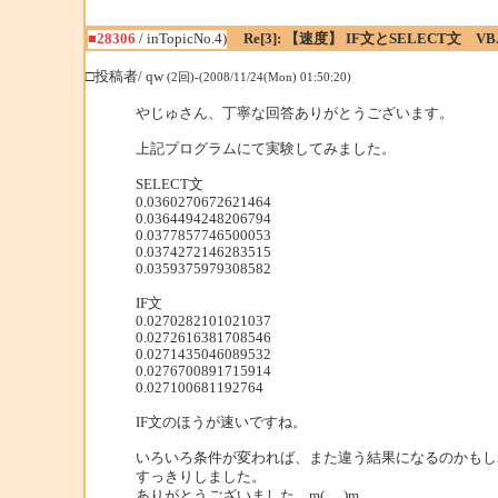
■28306
/ inTopicNo.4)
Re[3]: 【速度】 IF文とSELECT文 VB
□投稿者/ qw
(2回)-(2008/11/24(Mon) 01:50:20)
やじゅさん、丁寧な回答ありがとうございます。
上記プログラムにて実験してみました。
SELECT文
0.0360270672621464
0.0364494248206794
0.0377857746500053
0.0374272146283515
0.0359375979308582
IF文
0.0270282101021037
0.0272616381708546
0.0271435046089532
0.0276700891715914
0.027100681192764
IF文のほうが速いですね。
いろいろ条件が変われば、また違う結果になるのかもし
すっきりしました。
ありがとうございました。m(_ _)m