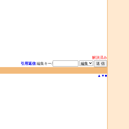
解決済み
引用返信
編集キー/
▲
▼
■