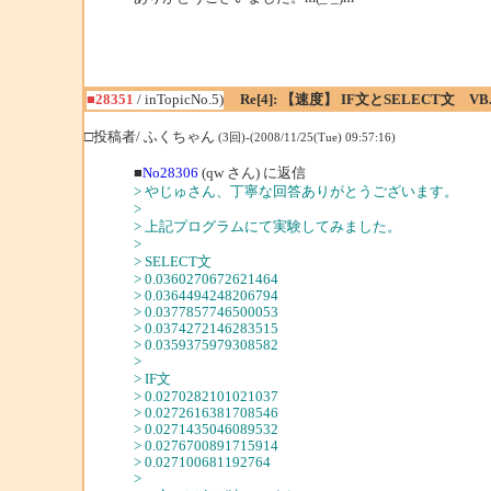
■28351
/ inTopicNo.5)
Re[4]: 【速度】 IF文とSELECT文 VB
□投稿者/ ふくちゃん
(3回)-(2008/11/25(Tue) 09:57:16)
■
No28306
(qw さん) に返信
> やじゅさん、丁寧な回答ありがとうございます。
>
> 上記プログラムにて実験してみました。
>
> SELECT文
> 0.0360270672621464
> 0.0364494248206794
> 0.0377857746500053
> 0.0374272146283515
> 0.0359375979308582
>
> IF文
> 0.0270282101021037
> 0.0272616381708546
> 0.0271435046089532
> 0.0276700891715914
> 0.027100681192764
>