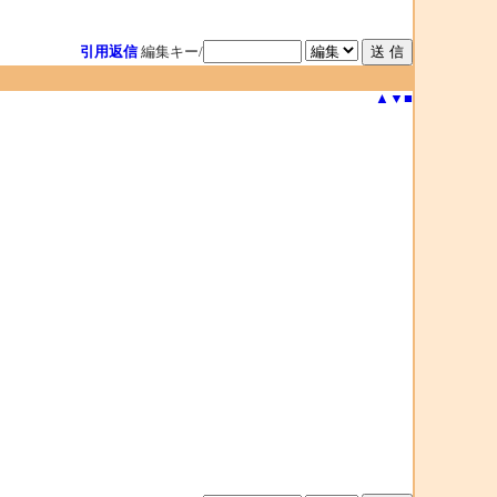
引用返信
編集キー/
▲
▼
■