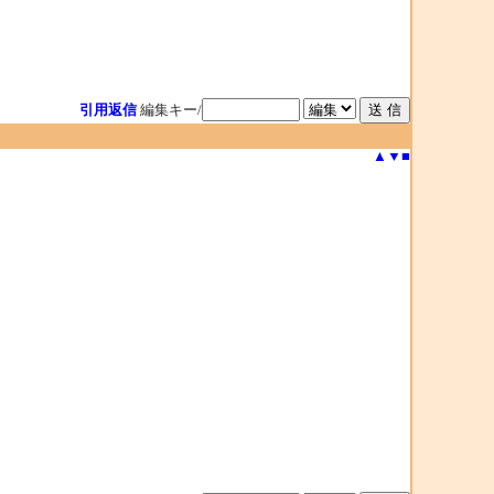
引用返信
編集キー/
▲
▼
■