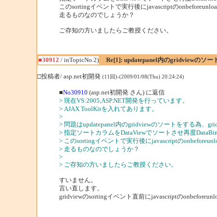
このsortingイベントで実行後にjavascriptのonbefore
走るものなのでしょうか？
ご存知の方いましたらご教授ください。
■30912
/ inTopicNo.2)
Re[1]: updatepanel内のgridviewのソー
□投稿者/ asp.net初開発
(11回)-(2009/01/08(Thu) 20:24:24)
■
No30910
(asp.net初開発 さん) に返信
> 現在VS:2005,ASP.NET開発を行っています。
> AJAX ToolKitを入れてあります。
>
> 問題はupdatepanel内のgridviewのソートをする為、gri
> 指定ソートカラムをDataViewでソートさせ再度DataB
> このsortingイベントで実行後にjavascriptのonbefo
> 走るものなのでしょうか？
>
> ご存知の方いましたらご教授ください。
すいません。
言い直します。
gridviewのsortingイベント直前にjavascriptのonbefor