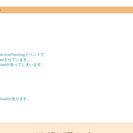
ト
dviewのsortingイベントで
Bindさせています。
reunloadが走ってしまいます。
reunloadが走ります。