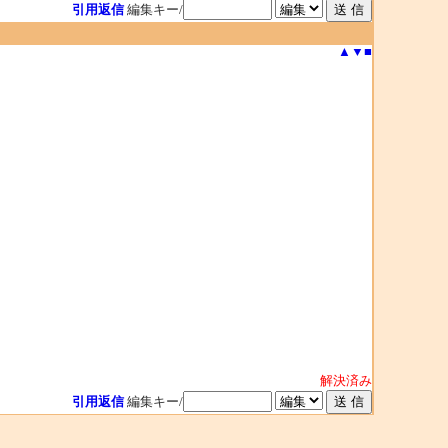
引用返信
編集キー/
▲
▼
■
解決済み
引用返信
編集キー/