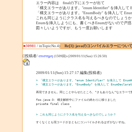
エラー内容は finalの下にエラーが出て
「構文エラーがあります。"enum Identifier" を挿入して
「構文エラーがあります。"EnumBody" を挿入して EnumD
これも同じようにクラス名を与えるべきなのでしょうか
Enumを挿入しようにも、書くべきEnumがないので戸
図々しいようですが、もう一度お願いします
■30981
/ inTopicNo.4)
Re[3]: javaのコンパイルエラーについ
□投稿者/
επιστημη
(1509回)-(2009/01/11(Sun) 15:26:50)
2009/01/11(Sun) 15:27:17 編集(投稿者)
> 「構文エラーがあります。"enum Identifier" を挿入して Enum
> 「構文エラーがあります。"EnumBody" を挿入して EnumDeclar
再現できません。同じことやらせたところ、"さもありなん"なエラーで怒
foo.java:3: 構文解析中にファイルの終わりに移りました

private final class

                   ^

> これも同じようにクラス名を与えるべきなのでしょうか？