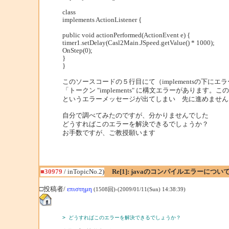
class
implements ActionListener {
public void actionPerformed(ActionEvent e) {
timer1.setDelay(Casl2Main.JSpeed.getValue() * 1000);
OnStep(0);
}
}
このソースコードの５行目にて（implementsの下にエ
「トークン "implements" に構文エラーがあります
というエラーメッセージが出てしまい 先に進めません
自分で調べてみたのですが、分かりませんでした
どうすればこのエラーを解決できるでしょうか？
お手数ですが、ご教授願います
■30979
/ inTopicNo.2)
Re[1]: javaのコンパイルエラーについ
□投稿者/
επιστημη
(1508回)-(2009/01/11(Sun) 14:38:39)
> どうすればこのエラーを解決できるでしょうか？