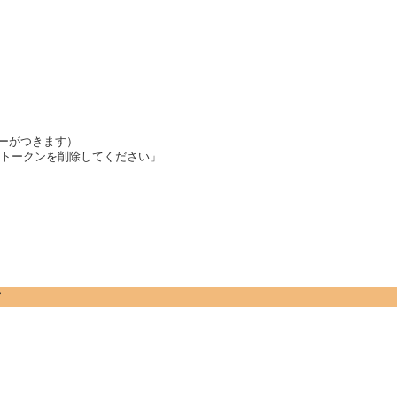
ラーがつきます）
。このトークンを削除してください」
て