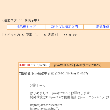
(過去ログ 55 を表示中)
掲示板トップ
C# と VB.NET 入門
新規作成
[トピック内 5 記事 (1 - 5 表示)] <<
0
>>
■30978
/ inTopicNo.1)
javaのコンパイルエラーについて
□投稿者/ java勉強中
(1回)-(2009/01/11(Sun) 13:48:27)
分類:[Java]
はじめまして javaについてお尋ねします
開発環境はEclipse 3.4で使用言語はjava コンパイラ
import java.awt.event.*;
import javax.swing.*;