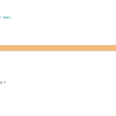
* 1000);
て
か？