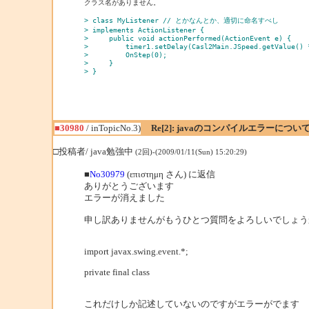
クラス名がありません。

> class MyListener // とかなんとか、適切に命名すべし 
> implements ActionListener {
>     public void actionPerformed(ActionEvent e) {
>         timer1.setDelay(Casl2Main.JSpeed.getValue() 
>         OnStep(0);
>     }
> }
■30980
/ inTopicNo.3)
Re[2]: javaのコンパイルエラーについ
□投稿者/ java勉強中
(2回)-(2009/01/11(Sun) 15:20:29)
■
No30979
(επιστημη さん) に返信
ありがとうございます
エラーが消えました
申し訳ありませんがもうひとつ質問をよろしいでしょう
import javax.swing.event.*;
private final class
これだけしか記述していないのですがエラーがでます