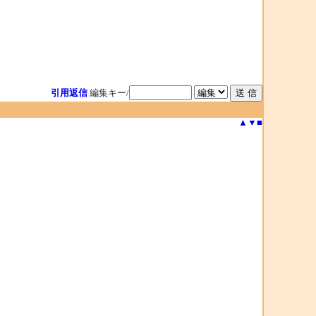
引用返信
編集キー/
▲
▼
■