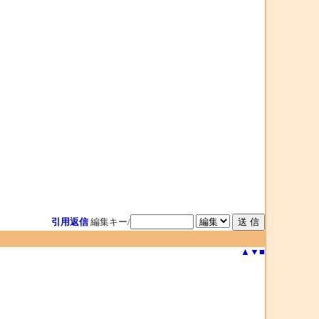
引用返信
編集キー/
▲
▼
■