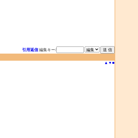
引用返信
編集キー/
▲
▼
■