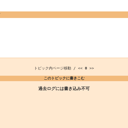
て
トピック内ページ移動 / <<
0
>>
このトピックに書きこむ
過去ログには書き込み不可