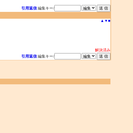
引用返信
編集キー/
▲
▼
■
解決済み
引用返信
編集キー/