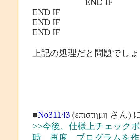
END IF
END IF
END IF
END IF
上記の処理だと問題でしょ
■
No31143
(επιστημη さん)
>>今後、仕様上チェック
時、再度、プログラムを