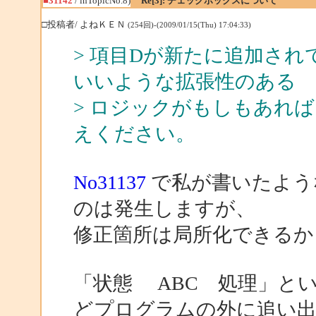
■31142
/ inTopicNo.8)
Re[3]: チェックボックスについて
□投稿者/ よねＫＥＮ
(254回)-(2009/01/15(Thu) 17:04:33)
> 項目Dが新たに追加さ
いいような拡張性のある
> ロジックがもしもあれ
えください。
No31137
で私が書いたよう
のは発生しますが、
修正箇所は局所化できるか
「状態 ABC 処理」と
どプログラムの外に追い