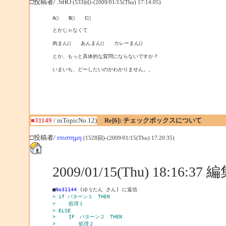
□投稿者/ .SHO
(533回)-(2009/01/15(Thu) 17:14:05)
A□　　B□　　C□

とかじゃなくて

肉まん□　　あんまん□　　カレーまん□

とか、もっと具体的な質問にならないですか？

いまいち、どーしたいのかわかりません。。
■31149
/ inTopicNo.12)
Re[6]: チェックボックスについて
□投稿者/
επιστημη
(1528回)-(2009/01/15(Thu) 17:20:35)
2009/01/15(Thu) 18:16:3
■
No31144
> if パターン１　THEN
> 　　処理１
> ELSE
> 　　IF　パターン２　THEN
> 　　　　処理２