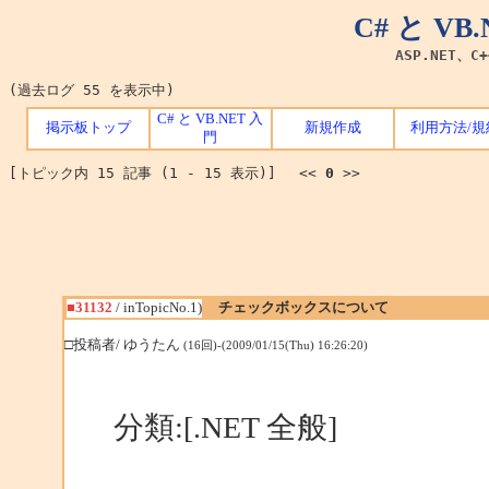
C# と V
ASP.NET、C
(過去ログ 55 を表示中)
C# と VB.NET 入
掲示板トップ
新規作成
利用方法/規
門
[トピック内 15 記事 (1 - 15 表示)] <<
0
>>
■31132
/ inTopicNo.1)
チェックボックスについて
□投稿者/ ゆうたん
(16回)-(2009/01/15(Thu) 16:26:20)
分類:[.NET 全般]