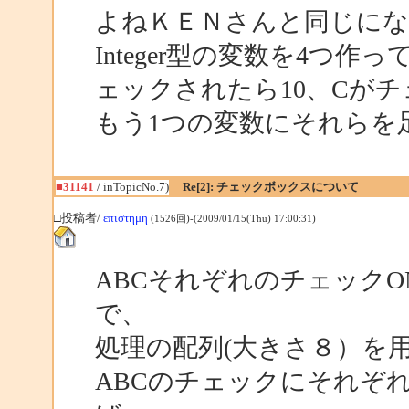
よねＫＥＮさんと同じに
Integer型の変数を4つ
ェックされたら10、Cがチ
もう1つの変数にそれらを
■31141
/ inTopicNo.7)
Re[2]: チェックボックスについて
□投稿者/
επιστημη
(1526回)-(2009/01/15(Thu) 17:00:31)
ABCそれぞれのチェックO
で、
処理の配列(大きさ８）を
ABCのチェックにそれぞれ