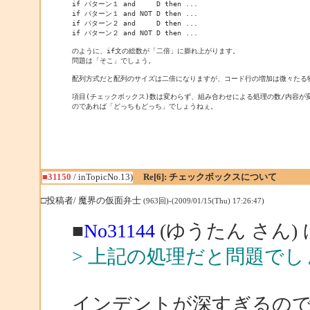
if パターン１ and     D then ...

if パターン１ and NOT D then ...

if パターン２ and     D then ...

if パターン２ and NOT D then ...

のように、if文の総数が「二倍」に膨れ上がります。

問題は「そこ」でしょう。

配列方式だと配列のサイズは二倍になりますが、コード行の増加は微々たる物
項目(チェックボックス)数は変わらず、組み合わせによる処理の数/内容が変
■31150
/ inTopicNo.13)
Re[6]: チェックボックスについて
□投稿者/ 魔界の仮面弁士
(963回)-(2009/01/15(Thu) 17:26:47)
■
No31144
(ゆうたん さん)
> 上記の処理だと問題で
インデントが深すぎるので、