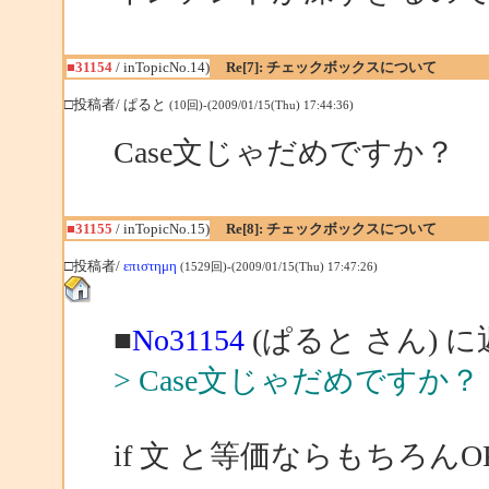
■31154
/ inTopicNo.14)
Re[7]: チェックボックスについて
□投稿者/ ぱると
(10回)-(2009/01/15(Thu) 17:44:36)
Case文じゃだめですか？
■31155
/ inTopicNo.15)
Re[8]: チェックボックスについて
□投稿者/
επιστημη
(1529回)-(2009/01/15(Thu) 17:47:26)
■
No31154
(ぱると さん) 
> Case文じゃだめですか？
if 文 と等価ならもちろ