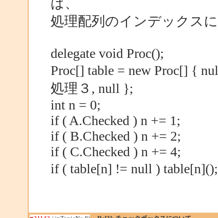
ば、
処理配列のインデックス
delegate void Proc();
Proc[] table = new Proc[] 
処理３, null };
int n = 0;
if ( A.Checked ) n += 1;
if ( B.Checked ) n += 2;
if ( C.Checked ) n += 4;
if ( table[n] != null ) table