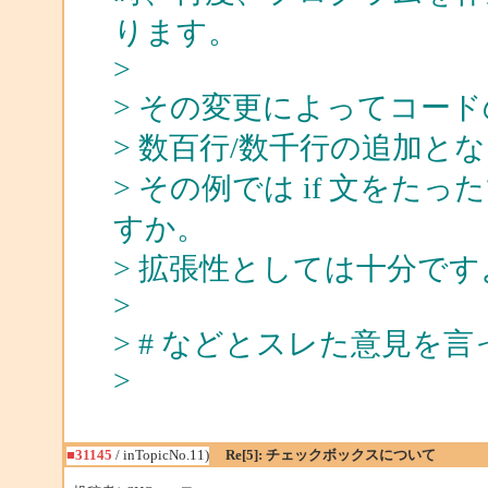
ります。
>
> その変更によってコー
> 数百行/数千行の追加と
> その例では if 文を
すか。
> 拡張性としては十分です
>
> # などとスレた意見を言
>
■31145
/ inTopicNo.11)
Re[5]: チェックボックスについて