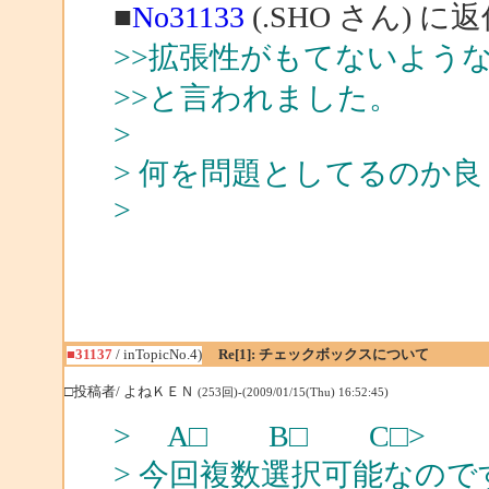
■
No31133
(.SHO さん) に
>>拡張性がもてないよう
>>と言われました。
>
> 何を問題としてるのか
>
■31137
/ inTopicNo.4)
Re[1]: チェックボックスについて
□投稿者/ よねＫＥＮ
(253回)-(2009/01/15(Thu) 16:52:45)
> A□ B□ C□>
> 今回複数選択可能なの