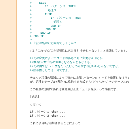
> 　　ELSE
> 　　　　IF　パターン３　THEN
> 　　　　　処理３
> 　　　　ELSE
> 　　　　　　IF　パターン４　THEN
> 　　　　　　　処理４
> 　　　　　　END IF
>        END IF
>     END IF
> END IF
> 
> 上記の処理だと問題でしょうか？
↓は「これ↑のどこが拡張性に欠ける? 十分じゃない！」と主張しています。

>>その変更によってコードのあちこちに変更が及ぶとか
>>数百行/数千行の追加となるならともかくも、
>>その例では if 文をたったひとつ追加すればいいじゃないですか。
>>拡張性としては十分ですよ。
チェック項目の増減によって確かに上記 パターン× すべてを修正しなけりゃ
が、処理をテーブル(配列)に格納する方式でも(どっちみち)そのテーブルの
この程度の規模であれば変更量は正直「五十歩百歩」って感触です。

[追記]

とはいえ、

if パターン１ then ...

if パターン２ then ...

これに項目Dが追加されることによって
