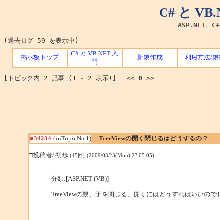
C# と V
ASP.NET、C
(過去ログ 59 を表示中)
C# と VB.NET 入
掲示板トップ
新規作成
利用方法/規
門
[トピック内 2 記事 (1 - 2 表示)] <<
0
>>
■34234
/ inTopicNo.1)
TreeViewの開く閉じるはどうするの？
□投稿者/ 初歩
(45回)-(2009/03/23(Mon) 23:05:05)
分類:[ASP.NET (VB)]
TreeViewの親、子を閉じる、開くにはどうすればいいの