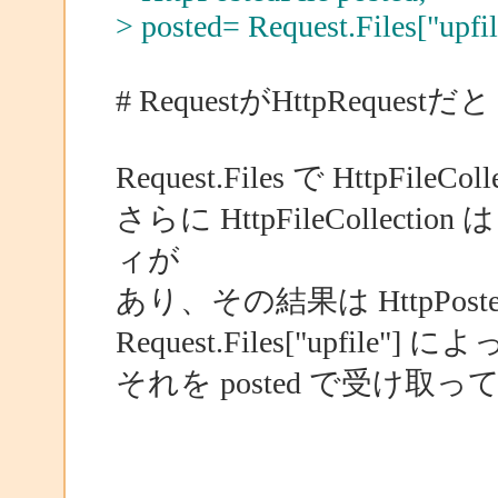
> posted= Request.Files["upfil
# RequestがHttpRequest
Request.Files で HttpFil
さらに HttpFileCollectio
ィが
あり、その結果は HttpPoste
Request.Files["upfile"
それを posted で受け取