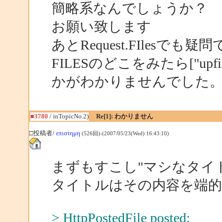
簡略系なんでしょうか？
お願い致します
あとRequest.FIlesでも疑
FILESのどこをみたら["u
かがわかりませんでした
■3780
/ inTopicNo.2)
Re[1]: わかりません
□投稿者/
επιστημη
(526回)-(2007/05/23(Wed) 16:43:10)
まずもすこし"マシなタイ
タイトルはその内容を端
> HttpPostedFile posted;