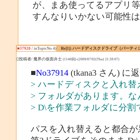
が、まあ使ってるアプリ
すんなりいかない可能性
■37920
/ inTopicNo.4)
Re[1]: ハードディスクドライブ（パー
□投稿者/ 魔界の仮面弁士
(1140回)-(2009/07/02(Thu) 21:59:07)
■
No37914
(tkana3 さん) に
> ハードディスクと入れ替
> フォルダがあります。
> D\を作業フォルダに分
パスを入れ替えると都合が