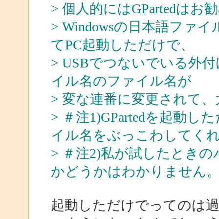
> 個人的にはGPartedは
> Windowsの日本語ファ
てPC起動しただけで、
> USBでつないでいる
イル名のファイル名が
> 変な連番に変更されて
> ＃注1)GPartedを起
イル名をぶっこわしてく
> ＃注2)私が試したとき
かどうかはわかりません
起動しただけでってのは過