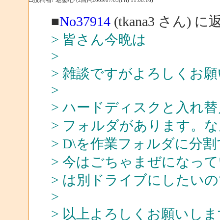
(2回)-(2009/07/03(Fri) 11:08:16)
■
No37914
(tkana3 さん) に
> 皆さん今晩は
>
> 雑談ですがよろしくお
>
> ハードディスクと入れ替
> フォルダがあります。
> D\を作業フォルダに分
> 今はごちゃまぜになっ
> は別ドライブにしたい
>
> 以上よろしくお願いしま