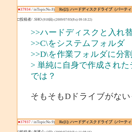
■37934
/ inTopicNo.8)
Re[2]: ハードディスクドライブ（パー
□投稿者/ .SHO
(918回)-(2009/07/03(Fri) 09:18:22)
>>ハードディスクと入れ
>>C\をシステムフォル
>>D\を作業フォルダに分
> 単純に自身で作成された
では？
そもそもDドライブがない
■37937
/ inTopicNo.9)
Re[1]: ハードディスクドライブ（パー
□投稿者/ 老婆心