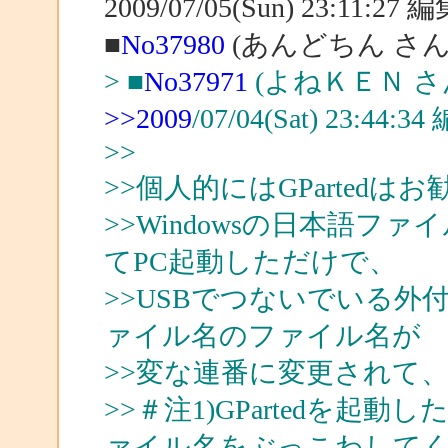
2009/07/05(Sun) 23:11:2
■
No37980
(あんどちん さん
> ■
No37971
(よねＫＥＮ さ
>>2009
/07/04(Sat) 23:44:
>>
>>個人的にはGPartedは
>>Windowsの日本語ファ
てPC起動しただけで、
>>USBでつないでいる
ァイル名のファイル名が
>>変な連番に変更されて
>>＃注1)GPartedを起
ァイル名をぶっこわして