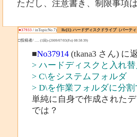
ただし、注意書き、制限事項
■37933
/ inTopicNo.7)
Re[1]: ハードディスクドライブ（パー
□投稿者/ .....
(1回)-(2009/07/03(Fri) 08:58:39)
■
No37914
(tkana3 さん) に
> ハードディスクと入れ替
> C\をシステムフォルダ
> D\を作業フォルダに分
単純に自身で作成されたデ
では？