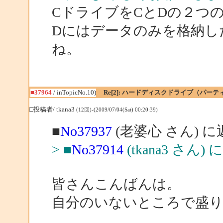
CドライブをCとDの２つ
Dにはデータのみを格納し
ね。
■37964
/ inTopicNo.10)
Re[2]: ハードディスクドライブ（パ
□投稿者/ tkana3
(12回)-(2009/07/04(Sat) 00:20:39)
■
No37937
(老婆心 さん) に
> ■
No37914
(tkana3 さん)
皆さんこんばんは。
自分のいないところで盛