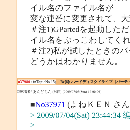
イル名のファイル名が
変な連番に変更されて、大
＃注1)GPartedを起動
イル名をぶっこわしてく
＃注2)私が試したときの
どうかはわかりません。
■37980
/ inTopicNo.15)
Re[6]: ハードディスクドライブ（パ
□投稿者/ あんどちん
(50回)-(2009/07/05(Sun) 12:00:06)
■
No37971
(よねＫＥＮ さん
> 2009/07/04(Sat) 23:44:
>