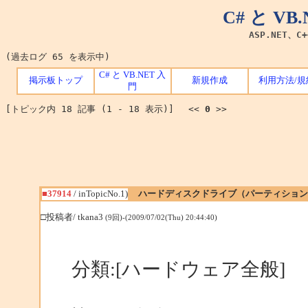
C# と V
ASP.NET、C
(過去ログ 65 を表示中)
C# と VB.NET 入
掲示板トップ
新規作成
利用方法/規
門
[トピック内 18 記事 (1 - 18 表示)] <<
0
>>
■37914
/ inTopicNo.1)
ハードディスクドライブ（パーティショ
□投稿者/ tkana3
(9回)-(2009/07/02(Thu) 20:44:40)
分類:[ハードウェア全般]