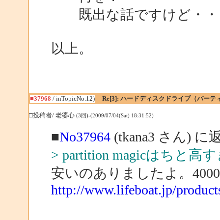
既出な話ですけど・・
以上。
■37968
/ inTopicNo.12)
Re[3]: ハードディスクドライブ（パ
□投稿者/ 老婆心
(3回)-(2009/07/04(Sat) 18:31:52)
■
No37964
(tkana3 さん) に
> partition magicはち
安いのありましたよ。400
http://www.lifeboat.jp/produ