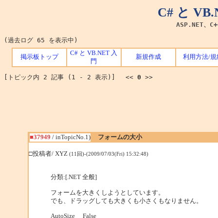
C# と V
ASP.NET、C
(過去ログ 65 を表示中)
C# と VB.NET 入
掲示板トップ
新規作成
利用方法/規
門
[トピック内 2 記事 (1 - 2 表示)] <<
0
>>
■37949
/ inTopicNo.1)
フォームの大小
□投稿者/ XYZ
(11回)-(2009/07/03(Fri) 15:32:48)
分類:[.NET 全般]
フォームを大きくしようとしています。
でも、ドラッグしても大きくも小さくもなりません。
AutoSize False