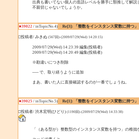
出典も書いてない個人の造語レベルを勝手に類推して解説
不親切じゃないでしょうか。
■39022
/ inTopicNo.4)
Re[3]: 「整数をインスタンス変数に持つ」
□投稿者/ みきぬ
(567回)-(2009/07/29(Wed) 14:20:15)
2009/07/29(Wed) 14:23:39 編集(投稿者)
2009/07/29(Wed) 14:20:49 編集(投稿者)
※勘違いにつき削除
----- で、取り繕うように追加
まあ、書いた人に直接確認するのが一番でしょうね。
■39025
/ inTopicNo.5)
Re[1]: 「整数をインスタンス変数に持つ」
□投稿者/ 渋木宏明(ひどり)
(1190回)-(2009/07/29(Wed) 14:33:38)
「（ある型が）整数型のインスタンス変数を持つ」の稚拙