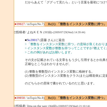
だからあえて「ググって見たら」という言葉を最初につけ
■39027
/ inTopicNo.7)
Re[1]: 「整数をインスタンス変数に持つ」
□投稿者/ よねＫＥＮ
(393回)-(2009/07/29(Wed) 14:39:44)
■
No39017
(斎藤 さん) に返信
> 「整数をインスタンス変数に持つ」の意味が良くわかり
> インスタンス変数が整数を持つってことですか?教えてく
> これの例があればお願いします。
その文が記載されている文章をもう少し引用するとか出典
正確なところはわかりませんが、
(1) 整数を整数型のインスタンス変数に格納する。
(2) 整数型のインスタンス変数をクラス(または構造体)に
のどちらかの意味で書かれているのだと思います。
■39058
/ inTopicNo.8)
Re[1]: 「整数をインスタンス変数に持つ」
□投稿者/ Jitta on the way
(364回)-(2009/07/29(Wed) 21:10:14)