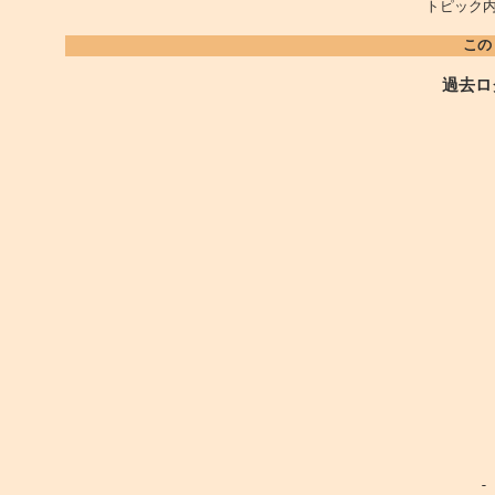
トピック内
この
過去ロ