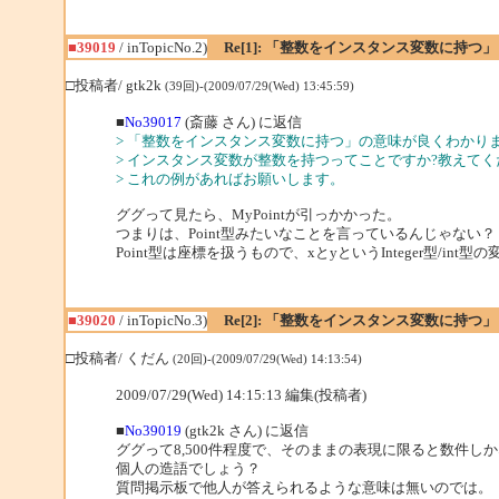
■39019
/ inTopicNo.2)
Re[1]: 「整数をインスタンス変数に持つ」
□投稿者/ gtk2k
(39回)-(2009/07/29(Wed) 13:45:59)
■
No39017
(斎藤 さん) に返信
> 「整数をインスタンス変数に持つ」の意味が良くわかり
> インスタンス変数が整数を持つってことですか?教えてく
> これの例があればお願いします。
ググって見たら、MyPointが引っかかった。
つまりは、Point型みたいなことを言っているんじゃない？
Point型は座標を扱うもので、xとyというInteger型/i
■39020
/ inTopicNo.3)
Re[2]: 「整数をインスタンス変数に持つ」
□投稿者/ くだん
(20回)-(2009/07/29(Wed) 14:13:54)
2009/07/29(Wed) 14:15:13 編集(投稿者)
■
No39019
(gtk2k さん) に返信
ググって8,500件程度で、そのままの表現に限ると数件し
個人の造語でしょう？
質問掲示板で他人が答えられるような意味は無いのでは。