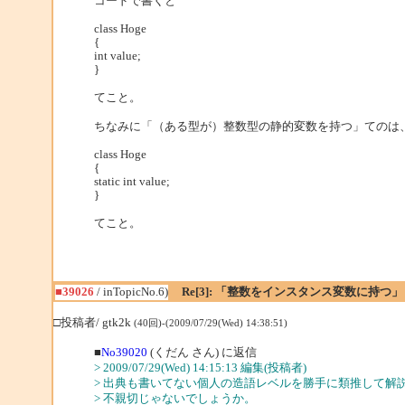
コードで書くと
class Hoge
{
int value;
}
てこと。
ちなみに「（ある型が）整数型の静的変数を持つ」てのは
class Hoge
{
static int value;
}
てこと。
■39026
/ inTopicNo.6)
Re[3]: 「整数をインスタンス変数に持つ」
□投稿者/ gtk2k
(40回)-(2009/07/29(Wed) 14:38:51)
■
No39020
(くだん さん) に返信
> 2009/07/29(Wed) 14:15:13 編集(投稿者)
> 出典も書いてない個人の造語レベルを勝手に類推して解
> 不親切じゃないでしょうか。