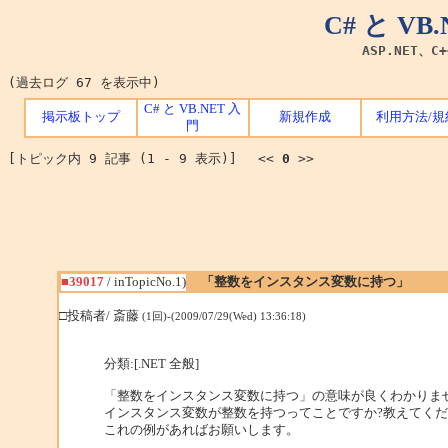
C# と V
ASP.NET、C
(過去ログ 67 を表示中)
C# と VB.NET 入
掲示板トップ
新規作成
利用方法/規
門
[トピック内 9 記事 (1 - 9 表示)] <<
0
>>
■39017
/ inTopicNo.1)
「整数をインスタンス変数に持つ」
□投稿者/ 斎藤
(1回)-(2009/07/29(Wed) 13:36:18)
分類:[.NET 全般]
「整数をインスタンス変数に持つ」の意味が良くわかりま
インスタンス変数が整数を持つってことですか?教えてく
これの例があればお願いします。