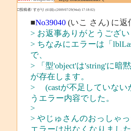
□投稿者/ すがり
(61回)-(2009/07/29(Wed) 17:18:02)
■
No39040
(いこ さん) に返
> お返事ありがとうござ
> ちなみにエラーは「lblLast.T
で、
> 「型'object'は'str
が存在します。
> (castが不足してい
うエラー内容でした。
>
> やじゅさんのおっしゃった通
エラーは出なくなりまし