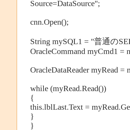
Source=DataSource";
cnn.Open();
String mySQL1 = "普通の
OracleCommand myCmd1 = n
OracleDataReader myRead = 
while (myRead.Read())
{
this.lblLast.Text = myRead.Ge
}
}