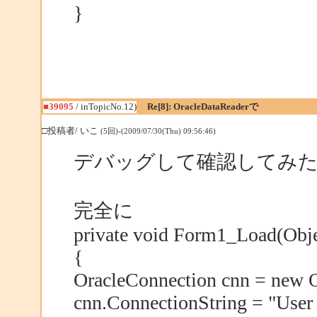
}
■39095
/ inTopicNo.12)
Re[8]: OracleDataReaderで
□投稿者/ いこ
(5回)-(2009/07/30(Thu) 09:56:46)
デバッグして確認してみ
完全に
private void Form1_Load(Obje
{
OracleConnection cnn = new O
cnn.ConnectionString = "User