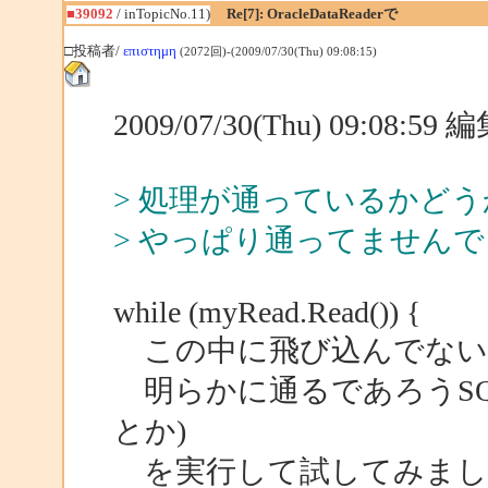
■39092
/ inTopicNo.11)
Re[7]: OracleDataReaderで
□投稿者/
επιστημη
(2072回)-(2009/07/30(Thu) 09:08:15)
2009/07/30(Thu) 09:08:5
> 処理が通っているかど
> やっぱり通ってません
while (myRead.Read()) {
この中に飛び込んでない
明らかに通るであろうSQL(たと
とか)
を実行して試してみまし