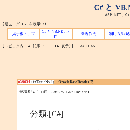
C# と V
ASP.NET、C
(過去ログ 67 を表示中)
C# と VB.NET 入
掲示板トップ
新規作成
利用方法/規
門
[トピック内 14 記事 (1 - 14 表示)] <<
0
>>
■39034
/ inTopicNo.1)
OracleDataReaderで
□投稿者/ いこ
(1回)-(2009/07/29(Wed) 16:43:43)
分類:[C#]