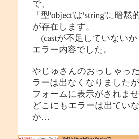
で、
「型'object'は'stri
が存在します。
(castが不足していない
エラー内容でした。
やじゅさんのおっしゃった通り
ラーは出なくなりました
フォームに表示がされませ
どこにもエラーは出てい
か…
■39041
/ inTopicNo.5)
Re[3]: OracleDataReaderで