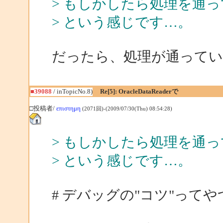
> もしかしたら処理を通
> という感じです…。
だったら、処理が通って
■39088
/ inTopicNo.8)
Re[5]: OracleDataReaderで
□投稿者/
επιστημη
(2071回)-(2009/07/30(Thu) 08:54:28)
> もしかしたら処理を通
> という感じです…。
# デバッグの"コツ"って