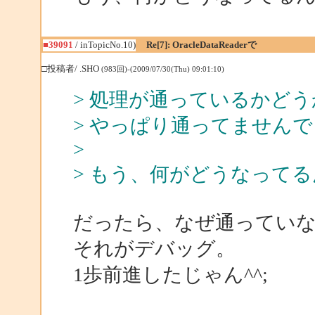
■39091
/ inTopicNo.10)
Re[7]: OracleDataReaderで
□投稿者/ .SHO
(983回)-(2009/07/30(Thu) 09:01:10)
> 処理が通っているかど
> やっぱり通ってません
>
> もう、何がどうなって
だったら、なぜ通ってい
それがデバッグ。
1歩前進したじゃん^^;