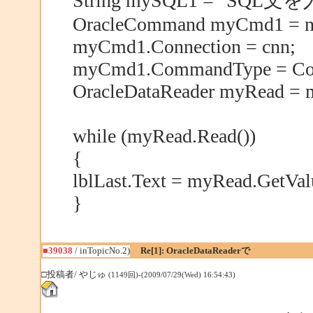
String mySQL1 = "SQL文
OracleCommand myCmd1 = 
myCmd1.Connection = cnn;
myCmd1.CommandType = Co
OracleDataReader myRead = 
while (myRead.Read())
{
lblLast.Text = myRead.GetVal
}
■39038
/ inTopicNo.2)
Re[1]: OracleDataReaderで
□投稿者/ やじゅ
(1149回)-(2009/07/29(Wed) 16:54:43)