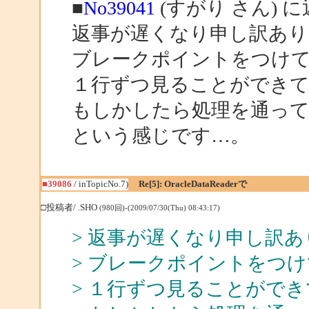
■
No39041
(すがり さん) 
返事が遅くなり申し訳あり
ブレークポイントをつけ
１行ずつ見ることができ
もしかしたら処理を通っ
という感じです…。
■39086
/ inTopicNo.7)
Re[5]: OracleDataReaderで
□投稿者/ .SHO
(980回)-(2009/07/30(Thu) 08:43:17)
> 返事が遅くなり申し訳
> ブレークポイントをつ
> １行ずつ見ることがで