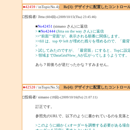
■42459
/ inTopicNo.4)
Re[3]: デザイナに配置したコントロ
□投稿者/ Jitta
(604回)-(2009/10/15(Thu) 23:45:46)
■
No42451
(simano さん) に返信
> ■
No42444
(Jitta on the way さん) に返信
>>“前面”“背面”が、表示される順番に関係します。
>>fill は、top や left が埋めた残りを埋めるので
>
> 試してみたのですが、「最背面」にすると、Topに設定したLa
> 領域までDataGridView_Aが広がってしまうようです。
あら？前後ろが逆だったかな？すみません。
■42520
/ inTopicNo.5)
Re[4]: デザイナに配置したコントロ
□投稿者/ simano
(18回)-(2009/10/16(Fri) 21:07:11)
訂正です。
参照先のURLで、以下のように書かれているのを見落
>このように細かくzオーダーを調整する必要がある場