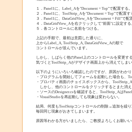
１．Panel1に、Label_Aを"Document = Top"で配置する
２．Panel1に、ToolStrip_Aを"Document = Top"で配置
３．Panel1に、DataGridView_Aを"Document = Fill"
４．DataGridView_Aを右クリックして"前面"に設定す
５．各コントロールに名前をつける。
上記の手順で、最初は意図した通りに、
上からLabel_A, ToolStrip_A, DataGridView_Aの順で
コントロールが並んでいます。
しかし、しばらく他のPanel上のコントロールを変更
気づくとToolStrip_Aがデザイナ画面上から消えてしま
以下のようにいろいろ確認したのですが、原因がわかり
・プログラムを開始してフォームを起動した場合も、ToolS
・プロパティ画面のチョイスボックスから、ToolStri
しかし、他のコントロールをクリックするとまた消え
・ソースのDesigner.csを確認すると、ToolStrip_AはPa
・VisualStudioを再起動しても現象は変わらない。
結局、何度もToolStripコントロールの削除→追加を
毎回同じ現象がおきてしまいます。
原因等わかる方がいましたら、ご教授よろしくお願いい