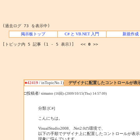
(過去ログ 73 を表示中)
掲示板トップ
C# と VB.NET 入門
新規作成
[トピック内 5 記事 (1 - 5 表示)] <<
0
>>
■42419
/ inTopicNo.1)
デザイナに配置したコントロールが表
□投稿者/ simano
(16回)-(2009/10/15(Thu) 14:57:09)
分類:[C#]
こんにちは。
VisualStudio2008、.Net2.0の環境で、
以下の手順でデザイナ上に配置したコントロールが表示
現象に悩んでいます。