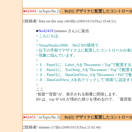
■42444
/ inTopicNo.2)
Re[1]: デザイナに配置したコントロ
□投稿者/ Jitta on the way
(463回)-(2009/10/15(Thu) 19:46:51)
■
No42419
(simano さん) に返信
> こんにちは。
>
> VisualStudio2008、.Net2.0の環境で、
> 以下の手順でデザイナ上に配置したコントロールが表
> 現象に悩んでいます。
>
> １．Panel1に、Label_Aを"Document = Top"で配置す
> ２．Panel1に、ToolStrip_Aを"Document = Top"で配
> ３．Panel1に、DataGridView_Aを"Document = Fil
> ４．DataGridView_Aを右クリックして"前面"に設定
↑
ここ
“前面”“背面”が、表示される順番に関係します。
fill は、top や left が埋めた残りを埋めるので、「
■42451
/ inTopicNo.3)
Re[2]: デザイナに配置したコントロ
□投稿者/ simano
(17回)-(2009/10/15(Thu) 21:02:46)