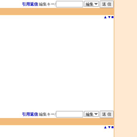
引用返信
編集キー/
▲
▼
■
引用返信
編集キー/
▲
▼
■