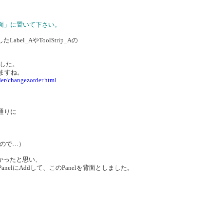
「最背面」に置いて下さい。
l_AやToolStrip_Aの
した。
いますね。
der/changezorder.html
、
た通りに
ので…）
かったと思い、
のPanelにAddして、このPanelを背面としました。