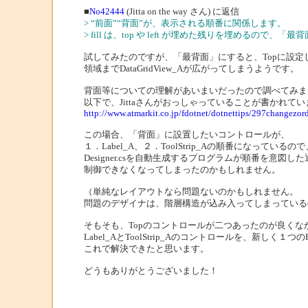
■
No42444
(Jitta on the way さん) に返信
> “前面”“背面”が、表示される順番に関係します。
> fill は、top や left が埋めた残りを埋めるので、
試してみたのですが、「最背面」にすると、Topに設定したLabe
領域までDataGridView_Aが広がってしまうようです。
背面等についての理解があいまいだったので調べてみま
以下で、Jittaさんがおっしゃっていることが書かれて
http://www.atmarkit.co.jp/fdotnet/dotnettips/297changezor
この場合、「背面」に設置したいコントロールが、
１．Label_A、２．ToolStrip_Aの順番になっているので
Designer.csを自動生成するプログラムが順番を意図し
制御できなくなってしまったのかもしれません。
（単純なレイアウトなら問題ないのかもしれません。
問題のデザイナは、階層構造が込み入ってしまっている
そもそも、Topのコントロールが二つあったのが良くな
Label_AとToolStrip_Aのコントロールを、新しく１つ
これで解決できたと思います。
どうもありがとうございました！