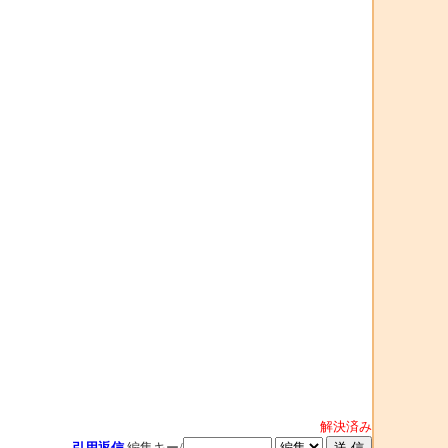
解決済み
引用返信
編集キー/