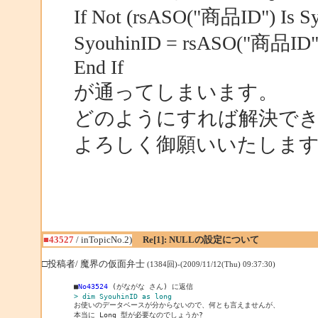
If Not (rsASO("商品ID") Is S
SyouhinID = rsASO("商品ID")
End If
が通ってしまいます。
どのようにすれば解決で
よろしく御願いいたしま
■43527
/ inTopicNo.2)
Re[1]: NULLの設定について
□投稿者/ 魔界の仮面弁士
(1384回)-(2009/11/12(Thu) 09:37:30)
■
No43524
> dim SyouhinID as long
本当に Long 型が必要なのでしょうか?
