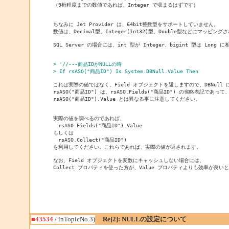
（9桁程度までの数値であれば、Integer で収まるはずです）

ちなみに Jet Provider は、64bit整数型をサポートしていません。

数値は、Decimal型、Integer(Int32)型、Double型などにマッピングさ
SQL Server の場合には、int 型が Integer、bigint 型は Long 
> '//---商品IDがNULLの時
> If rsASO("商品ID") Is System.DBNull.Value Then
これは実際の値ではなく、Field オブジェクトを返しますので、DBNull 
rsASO("商品ID") は、rsASO.Fields("商品ID") の省略表記であって、
rsASO("商品ID").Value とは異なる事に注意してください。

実際の値を調べるのであれば、

　rsASO.Fields("商品ID").Value

もしくは

　rsASO.Collect("商品ID")

を利用してください。これらであれば、実際の値が返されます。

なお、Field オブジェクトを変数にキャッシュしない場合には、

Collect プロパティを使った方が、Value プロパティよりも効率が良い
■43534
/ inTopicNo.3)
Re[2]: NULLの設定について