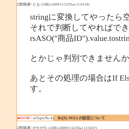
□投稿者/ とも
(14回)-(2009/11/12(Thu) 11:03:26)
stringに変換してやっ
それで判断してやればで
rsASO("商品ID").value.tostrin
とかじゃ判別できません
あとその処理の場合はIf E
す。
■43546
/ inTopicNo.4)
Re[3]: NULLの設定について
□投稿者/ がながな
(22回)-(2009/11/12(Thu) 13:18:07)