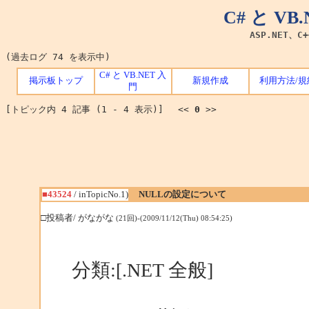
C# と V
ASP.NET、C
(過去ログ 74 を表示中)
C# と VB.NET 入
掲示板トップ
新規作成
利用方法/規
門
[トピック内 4 記事 (1 - 4 表示)] <<
0
>>
■43524
/ inTopicNo.1)
NULLの設定について
□投稿者/ がながな
(21回)-(2009/11/12(Thu) 08:54:25)
分類:[.NET 全般]