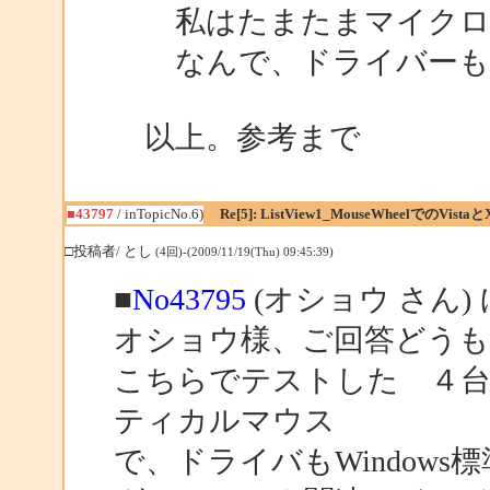
私はたまたまマイクロソ
なんで、ドライバーもWi
以上。参考まで
■43797
/ inTopicNo.6)
Re[5]: ListView1_MouseWheelでのVistaと
□投稿者/ とし
(4回)-(2009/11/19(Thu) 09:45:39)
■
No43795
(オショウ さん)
オショウ様、ご回答どう
こちらでテストした ４台PC
ティカルマウス
で、ドライバもWindow