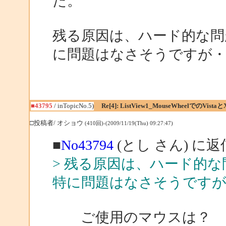
た。
残る原因は、ハード的な問
に問題はなさそうですが・
■43795
/ inTopicNo.5)
Re[4]: ListView1_MouseWheelでのVistaと
□投稿者/ オショウ
(410回)-(2009/11/19(Thu) 09:27:47)
■
No43794
(とし さん) に返
> 残る原因は、ハード的
特に問題はなさそうですが
ご使用のマウスは？