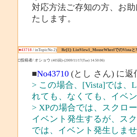
対応方法ご存知の方、お助
たします。
■43718
/ inTopicNo.2)
Re[1]: ListView1_MouseWheelでのVistaと
□投稿者/ オショウ
(405回)-(2009/11/17(Tue) 14:50:06)
■
No43710
(とし さん) に返
> この場合、[Vista]では
れても、なくても、イベ
> XPの場合では、スク
イベント発生するが、スク
では、イベント発生しませ