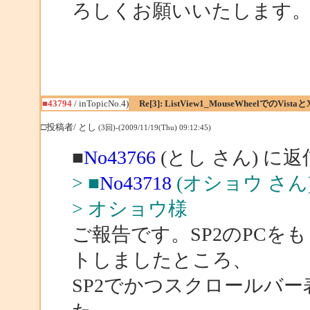
ろしくお願いいたします
■43794
/ inTopicNo.4)
Re[3]: ListView1_MouseWheelでのVistaと
□投稿者/ とし
(3回)-(2009/11/19(Thu) 09:12:45)
■
No43766
(とし さん) に返
> ■
No43718
(オショウ さん
> オショウ様
ご報告です。SP2のPCを
トしましたところ、
SP2でかつスクロールバ