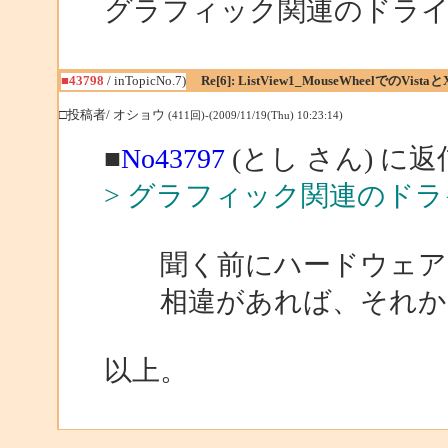
グラフィック関連のドラ
■43798
/ inTopicNo.7)
Re[6]: ListView1_MouseWheelでのVistaと
□投稿者/ オショウ
(411回)-(2009/11/19(Thu) 10:23:14)
■
No43797
(とし さん) に返
> グラフィック関連のド
聞く前にハードウェアの
相違があれば、それか
以上。