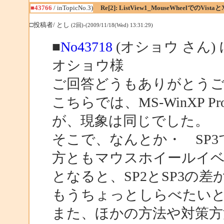
■43766
/ inTopicNo.3)
Re[2]: ListView1_MouseWheelでのVistaと
□投稿者/ とし
(2回)-(2009/11/18(Wed) 13:31:29)
■
No43718
(オショウ さん)
オショウ様
ご回答どうもありがとう
こちらでは、MS-WinXP 
が、現象は同じでした。
そこで、なんとか・ SP
方ともマウスホイールイ
となると、SP2とSP3
もうちょっとしらべたい
また、ほかの方法や対策方