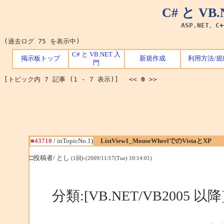
C# と V
ASP.NET、C
(過去ログ 75 を表示中)
C# と VB.NET 入
掲示板トップ
新規作成
利用方法/規
門
[トピック内 7 記事 (1 - 7 表示)] <<
0
>>
■43710
/ inTopicNo.1)
ListView1_MouseWheelでのVistaとXP
□投稿者/ とし
(1回)-(2009/11/17(Tue) 10:14:01)
分類:[VB.NET/VB2005 以