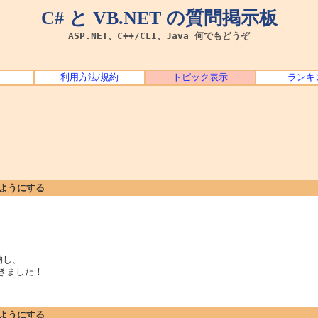
C# と VB.NET の質問掲示板
ASP.NET、C++/CLI、Java 何でもどうぞ
利用方法/規約
トピック表示
ランキ
くようにする
納し、
動きました！
くようにする