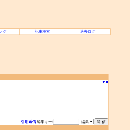
ング
記事検索
過去ログ
▼
■
引用返信
編集キー/