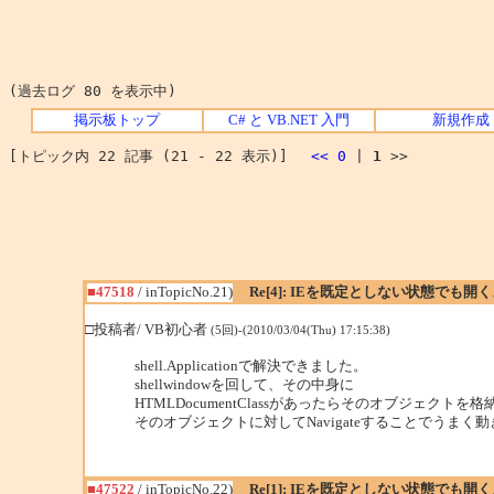
(過去ログ 80 を表示中)
掲示板トップ
C# と VB.NET 入門
新規作成
[トピック内 22 記事 (21 - 22 表示)]
<<
0
|
1
>>
■47518
/ inTopicNo.21)
Re[4]: IEを既定としない状態でも開
□投稿者/ VB初心者
(5回)-(2010/03/04(Thu) 17:15:38)
shell.Applicationで解決できました。
shellwindowを回して、その中身に
HTMLDocumentClassがあったらそのオブジェクトを格
そのオブジェクトに対してNavigateすることでうまく
■47522
/ inTopicNo.22)
Re[1]: IEを既定としない状態でも開