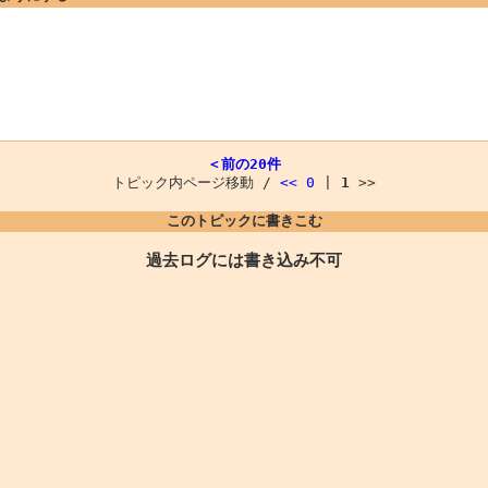
＜前の20件
トピック内ページ移動 /
<<
0
|
1
>>
このトピックに書きこむ
過去ログには書き込み不可