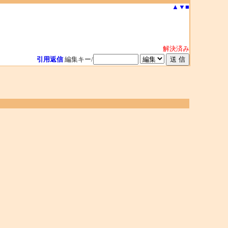
▲
▼
■
解決済み
引用返信
編集キー/