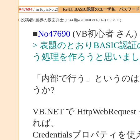
■47694
/ inTopicNo.2)
Re[1]: BASIC認証のユーザ名、パスワ
□投稿者/ 魔界の仮面弁士
(1544回)-(2010/03/11(Thu) 13:58:11)
■
No47690
(VB初心者 さん)
> 表題のとおりBASIC
う処理を作ろうと思いまし
「内部で行う」というのは
うか?
VB.NET で HttpWebR
れば、
Credentialsプロパティを