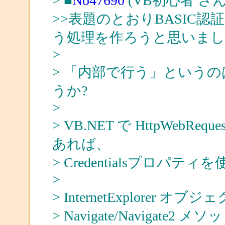
> ■
No47690
(VB初心者 さん
>>表題のとおりBASIC
う処理を作ろうと思いまし
>
> 「内部で行う」という
うか?
>
> VB.NET で HttpWe
あれば、
> Credentialsプロパティ
>
> InternetExplore
> Navigate/Naviga