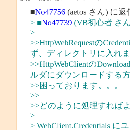
■
No47756
(aetos さん) に返
> ■
No47739
(VB初心者 さん
>
>>HttpWebRequestのC
ず、ディレクトリに入れ
>>HttpWebClientのDo
ルダにダウンロードする
>>困っております。。。
>>
>>どのように処理すれば
>
> WebClient.Creden