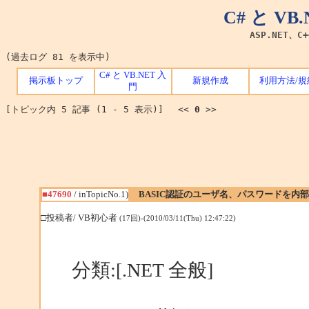
C# と V
ASP.NET、C
(過去ログ 81 を表示中)
C# と VB.NET 入
掲示板トップ
新規作成
利用方法/規
門
[トピック内 5 記事 (1 - 5 表示)] <<
0
>>
■47690
/ inTopicNo.1)
BASIC認証のユーザ名、パスワードを内
□投稿者/ VB初心者
(17回)-(2010/03/11(Thu) 12:47:22)
分類:[.NET 全般]