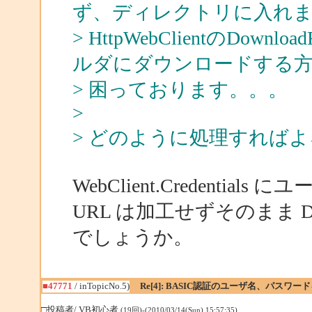
ず、ディレクトリに入れ
> HttpWebClientのDo
ルダにダウンロードする
> 困っております。。。
>
> どのように処理すれば
WebClient.Credent
URL は加工せずそのまま Do
でしょうか。
■47771
/ inTopicNo.5)
Re[4]: BASIC認証のユーザ名、パスワ
□投稿者/ VB初心者
(19回)-(2010/03/14(Sun) 15:57:35)