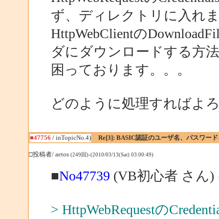
ず、ディレクトリに入れ
HttpWebClientのDow
ダにダウンロードする方
困っております。。。
どのように処理すればよ
■47756
/ inTopicNo.4)
Re[3]: BASIC認証のユーザ名、パスワ
□投稿者/ aetos
(249回)-(2010/03/13(Sat) 03:00:49)
■
No47739
(VB初心者 さん)
> HttpWebRequestのC