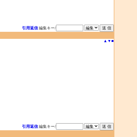
引用返信
編集キー/
▲
▼
■
引用返信
編集キー/