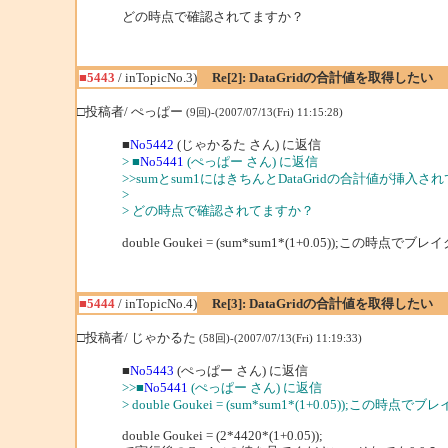
どの時点で確認されてますか？
■5443
/ inTopicNo.3)
Re[2]: DataGridの合計値を取得したい
□投稿者/ ぺっぱー
(9回)-(2007/07/13(Fri) 11:15:28)
■
No5442
(じゃかるた さん) に返信
> ■
No5441
(ぺっぱー さん) に返信
>>sumとsum1にはきちんとDataGridの合計値が挿入
>
> どの時点で確認されてますか？
double Goukei = (sum*sum1*(1+0.05)
■5444
/ inTopicNo.4)
Re[3]: DataGridの合計値を取得したい
□投稿者/ じゃかるた
(58回)-(2007/07/13(Fri) 11:19:33)
■
No5443
(ぺっぱー さん) に返信
>>■
No5441
(ぺっぱー さん) に返信
> double Goukei = (sum*sum1*(1+0.0
double Goukei = (2*4420*(1+0.05));