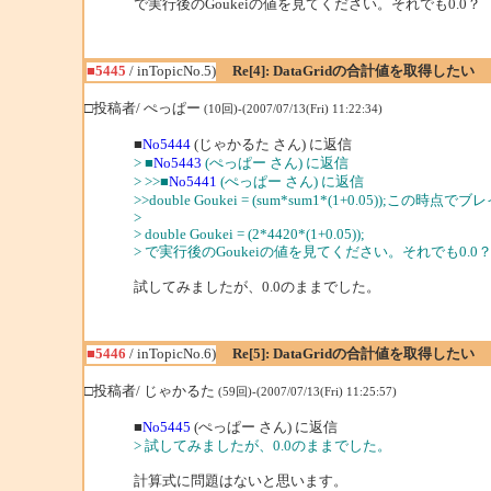
で実行後のGoukeiの値を見てください。それでも0.0？
■5445
/ inTopicNo.5)
Re[4]: DataGridの合計値を取得したい
□投稿者/ ぺっぱー
(10回)-(2007/07/13(Fri) 11:22:34)
■
No5444
(じゃかるた さん) に返信
> ■
No5443
(ぺっぱー さん) に返信
> >>■
No5441
(ぺっぱー さん) に返信
>>double Goukei = (sum*sum1*(1+0.0
>
> double Goukei = (2*4420*(1+0.05));
> で実行後のGoukeiの値を見てください。それでも0.0
試してみましたが、0.0のままでした。
■5446
/ inTopicNo.6)
Re[5]: DataGridの合計値を取得したい
□投稿者/ じゃかるた
(59回)-(2007/07/13(Fri) 11:25:57)
■
No5445
(ぺっぱー さん) に返信
> 試してみましたが、0.0のままでした。
計算式に問題はないと思います。