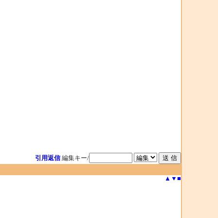
引用返信
編集キー/
▲
▼
■