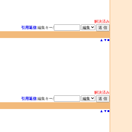
解決済み
引用返信
編集キー/
▲
▼
■
解決済み
引用返信
編集キー/
▲
▼
■