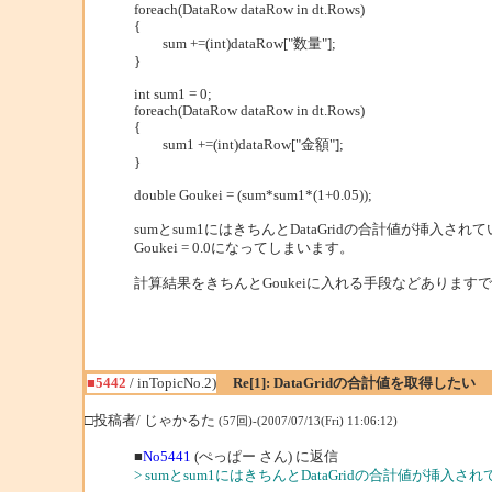
foreach(DataRow dataRow in dt.Rows)
{
sum +=(int)dataRow["数量"];
}
int sum1 = 0;
foreach(DataRow dataRow in dt.Rows)
{
sum1 +=(int)dataRow["金額"];
}
double Goukei = (sum*sum1*(1+0.05));
sumとsum1にはきちんとDataGridの合計値が挿入
Goukei = 0.0になってしまいます。
計算結果をきちんとGoukeiに入れる手段などありま
■5442
/ inTopicNo.2)
Re[1]: DataGridの合計値を取得したい
□投稿者/ じゃかるた
(57回)-(2007/07/13(Fri) 11:06:12)
■
No5441
(ぺっぱー さん) に返信
> sumとsum1にはきちんとDataGridの合計値が挿入