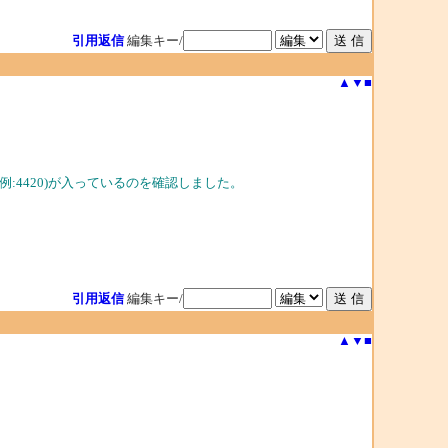
引用返信
編集キー/
▲
▼
■
計の値(例:4420)が入っているのを確認しました。
引用返信
編集キー/
▲
▼
■