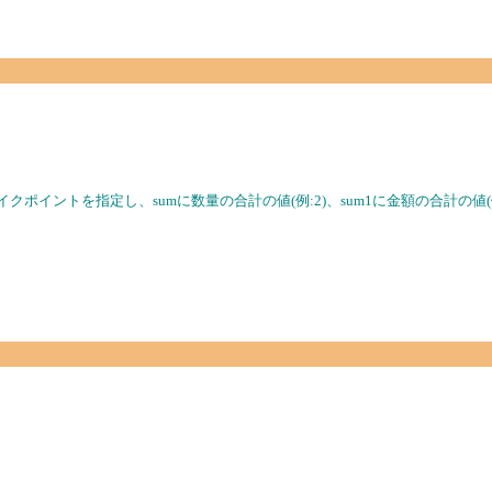
5));この時点でブレイクポイントを指定し、sumに数量の合計の値(例:2)、sum1に金額の合
？