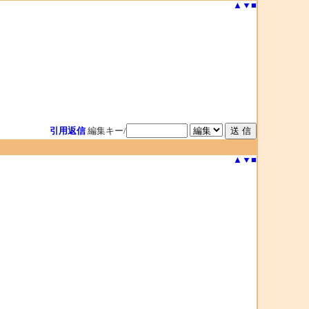
▲
▼
■
引用返信
編集キー/
▲
▼
■