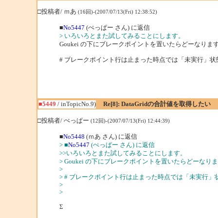
□投稿者/ ｍあ
(16回)-(2007/07/13(Fri) 12:38:52)
■
No5447
(ぺっぱー さん) に返信
> いろいろとまた試してみることにします。
Goukei の下にブレークポイントを置いたらどーなりま
# ブレークポイント行は止まった時点では「未実行」状
■5449
/ inTopicNo.9)
Re[8]: DataGridの合計値を取得したい
□投稿者/ ぺっぱー
(12回)-(2007/07/13(Fri) 12:44:39)
■
No5448
(ｍあ さん) に返信
> ■
No5447
(ぺっぱー さん) に返信
>>いろいろとまた試してみることにします。
> Goukei の下にブレークポイントを置いたらどーなり
>
> # ブレークポイント行は止まった時点では「未実行」
>
>
Σ