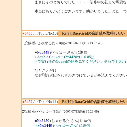
まさにそのとおりでした・・・・初歩中の初歩で馬鹿な
本当にありがとうございます、助かりました。また一つ
■5450
/ inTopicNo.10)
Re[9]: DataGridの合計値を取得したい
□投稿者/ じゃかるた
(60回)-(2007/07/13(Fri) 13:03:46)
■
No5449
(ぺっぱー さん) に返信
> double Goukei = (2*4420*(1+0.05));
> で実行後のGoukeiの値を見てください。それでも0.0
ひとことだけ
なぜ｢実行後｣をわざわざつけているかを読んでくださ
■5452
/ inTopicNo.11)
Re[10]: DataGridの合計値を取得したい
□投稿者/ ぺっぱー
(13回)-(2007/07/13(Fri) 13:26:08)
■
No5450
(じゃかるた さん) に返信
> ■
No5449
(ぺっぱー さん) に返信