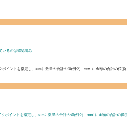
されているのは確認済み
);この時点でブレイクポイントを指定し、sumに数量の合計の値(例:2)、sum1に金額の合計
5));この時点でブレイクポイントを指定し、sumに数量の合計の値(例:2)、sum1に金額の合