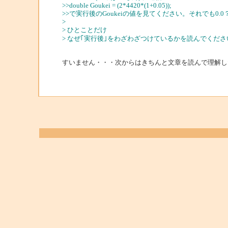
>>double Goukei = (2*4420*(1+0.05));
>>で実行後のGoukeiの値を見てください。それでも0.0
>
> ひとことだけ
> なぜ｢実行後｣をわざわざつけているかを読んでくださ
すいません・・・次からはきちんと文章を読んで理解し