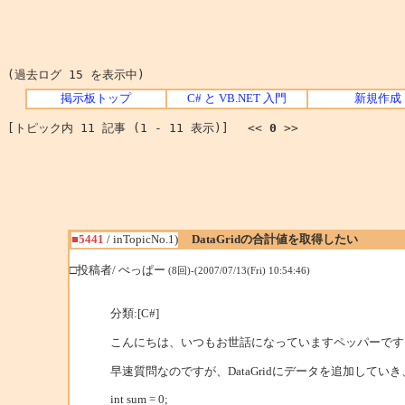
(過去ログ 15 を表示中)
掲示板トップ
C# と VB.NET 入門
新規作成
[トピック内 11 記事 (1 - 11 表示)] <<
0
>>
■5441
/ inTopicNo.1)
DataGridの合計値を取得したい
□投稿者/ ぺっぱー
(8回)-(2007/07/13(Fri) 10:54:46)
分類:[C#]
こんにちは、いつもお世話になっていますペッパーです
早速質問なのですが、DataGridにデータを追加し
int sum = 0;