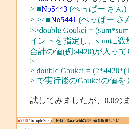
> ■
No5443
(ぺっぱー さん)
> >>■
No5441
(ぺっぱー さ
>>double Goukei = (su
イントを指定し、sumに数量
合計の値(例:4420)が入
>
> double Goukei = (2*4420*(1
> で実行後のGoukeiの
試してみましたが、0.0の
■5446
/ inTopicNo.6)
Re[5]: DataGridの合計値を取得したい