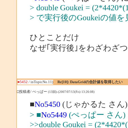
> double Goukei = (2*4420*(1
> で実行後のGoukeiの
ひとことだけ
なぜ｢実行後｣をわざわざ
■5452
/ inTopicNo.11)
Re[10]: DataGridの合計値を取得したい
□投稿者/ ぺっぱー
(13回)-(2007/07/13(Fri) 13:26:08)
■
No5450
(じゃかるた さん)
> ■
No5449
(ぺっぱー さん)
>>double Goukei = (2*4420*(