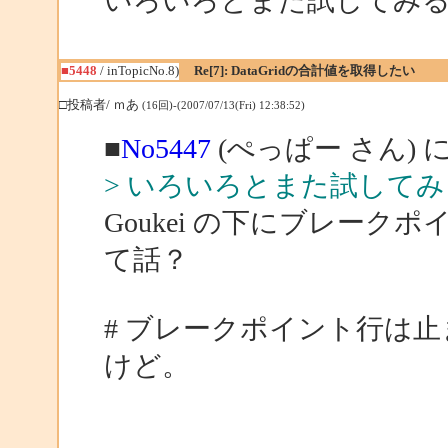
いろいろとまた試してみ
■5448
/ inTopicNo.8)
Re[7]: DataGridの合計値を取得したい
□投稿者/ ｍあ
(16回)-(2007/07/13(Fri) 12:38:52)
■
No5447
(ぺっぱー さん) 
> いろいろとまた試して
Goukei の下にブレー
て話？
# ブレークポイント行は
けど。