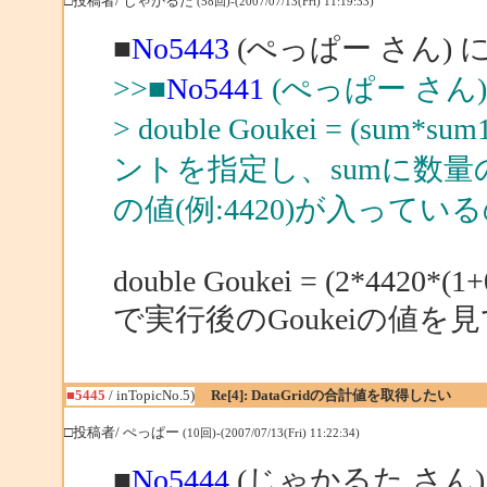
□投稿者/ じゃかるた
(58回)-(2007/07/13(Fri) 11:19:33)
■
No5443
(ぺっぱー さん) 
>>■
No5441
(ぺっぱー さん
> double Goukei = (su
ントを指定し、sumに数量の
の値(例:4420)が入って
double Goukei = (2*4420*(1+0
で実行後のGoukeiの値を
■5445
/ inTopicNo.5)
Re[4]: DataGridの合計値を取得したい
□投稿者/ ぺっぱー
(10回)-(2007/07/13(Fri) 11:22:34)
■
No5444
(じゃかるた さん)