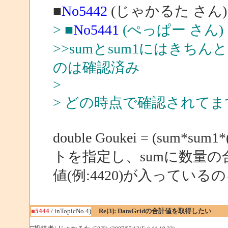
■
No5442
(じゃかるた さん)
> ■
No5441
(ぺっぱー さん)
>>sumとsum1にはきちん
のは確認済み
>
> どの時点で確認されて
double Goukei = (sum
トを指定し、sumに数量の合
値(例:4420)が入ってい
■5444
/ inTopicNo.4)
Re[3]: DataGridの合計値を取得したい