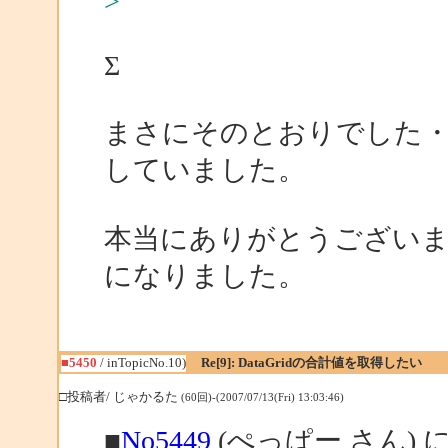
>
Σ
まさにそのとおりでした・
していました。
本当にありがとうござい
になりました。
■5450
/ inTopicNo.10)
Re[9]: DataGridの合計値を取得したい
□投稿者/ じゃかるた
(60回)-(2007/07/13(Fri) 13:03:46)
■
No5449
(ぺっぱー さん) 