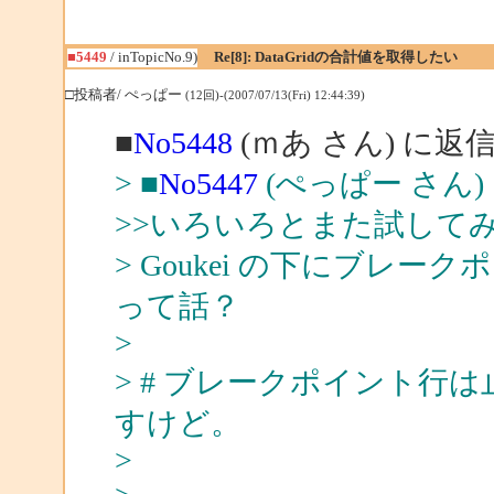
■5449
/ inTopicNo.9)
Re[8]: DataGridの合計値を取得したい
□投稿者/ ぺっぱー
(12回)-(2007/07/13(Fri) 12:44:39)
■
No5448
(ｍあ さん) に返
> ■
No5447
(ぺっぱー さん)
>>いろいろとまた試して
> Goukei の下にブレ
って話？
>
> # ブレークポイント行
すけど。
>