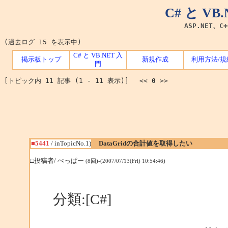
C# と V
ASP.NET、C
(過去ログ 15 を表示中)
C# と VB.NET 入
掲示板トップ
新規作成
利用方法/規
門
[トピック内 11 記事 (1 - 11 表示)] <<
0
>>
■5441
/ inTopicNo.1)
DataGridの合計値を取得したい
□投稿者/ ぺっぱー
(8回)-(2007/07/13(Fri) 10:54:46)
分類:[C#]