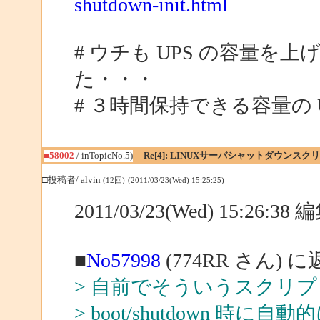
shutdown-init.html
# ウチも UPS の容量
た・・・
# ３時間保持できる容量の 
■58002
/ inTopicNo.5)
Re[4]: LINUXサーバシャットダウンスク
□投稿者/ alvin
(12回)-(2011/03/23(Wed) 15:25:25)
2011/03/23(Wed) 15:26:3
■
No57998
(774RR さん) 
> 自前でそういうスクリ
> boot/shutdown 時