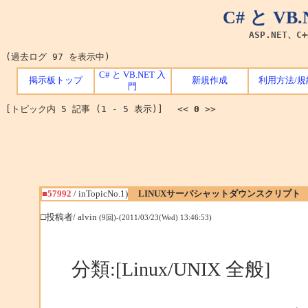
C# と V
ASP.NET、C
(過去ログ 97 を表示中)
C# と VB.NET 入
掲示板トップ
新規作成
利用方法/規
門
[トピック内 5 記事 (1 - 5 表示)] <<
0
>>
■57992
/ inTopicNo.1)
LINUXサーバシャットダウンスクリプト
□投稿者/ alvin
(9回)-(2011/03/23(Wed) 13:46:53)
分類:[Linux/UNIX 全般]