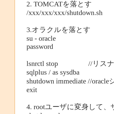
2. TOMCATを落とす
/xxx/xxx/xxx/shutdown.sh
3.オラクルを落とす
su - oracle
password
lsnrctl stop //リス
sqlplus / as sysdba
shutdown immediate //o
exit
4. rootユーザに変身し