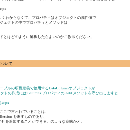
aspx
現がよくわからなくて、プロパティはオブジェクトの属性値で
ジェクトの中でプロパティとメソッドは
ソッドとはどのように解釈したらよいのかご教示ください。
について
テーブルの項目定義で使用するDataColumnオブジェクトが
ジェクトの作成にはColumns プロパティの Add メソッドを呼び出しますと
).aspx
ここで言われていることは、
Collection を返すものであり、
ッドを呼ぶことで列を追加することができる、のような意味かと。