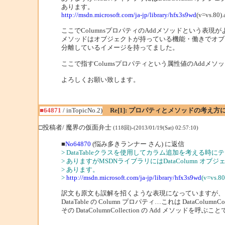
あります。
http://msdn.microsoft.com/ja-jp/library/hfx3s9wd
(v=vs.80).
ここでColumnsプロパティのAddメソッドという表
メソッドはオブジェクトが持っている機能・働きでオブ
分離しているイメージを持ってました。
ここで指すColumsプロパティという属性値のAddメ
よろしくお願い致します。
■64871
/ inTopicNo.2)
Re[1]: プロパティとメソッドの考え方
□投稿者/ 魔界の仮面弁士
(118回)-(2013/01/19(Sat) 02:57:10)
■
No64870
(悩み多きランナー さん) に返信
> DataTableクラスを使用してカラム追加を考える時に
> ありますがMSDNライブラリにはDataColumn オブ
> あります。
>
http://msdn.microsoft.com/ja-jp/library/hfx3s9wd
(v=vs.80
訳文も原文も誤解を招くような表現になっていますが、
DataTable の Column プロパティ…これは DataColumn
その DataColumnCollection の Add メソ