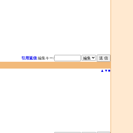
引用返信
編集キー/
▲
▼
■