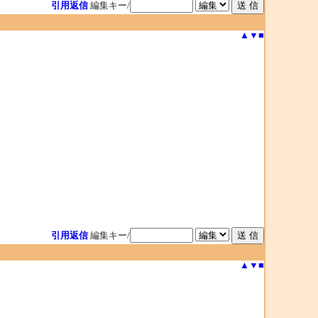
引用返信
編集キー/
▲
▼
■
引用返信
編集キー/
▲
▼
■