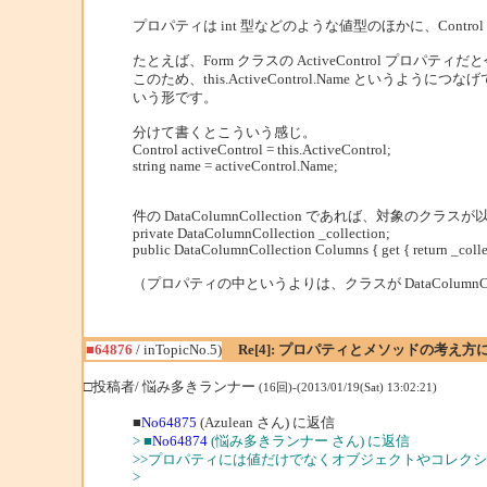
プロパティは int 型などのような値型のほかに、Cont
たとえば、Form クラスの ActiveControl 
このため、this.ActiveControl.Name というよ
いう形です。
分けて書くとこういう感じ。
Control activeControl = this.ActiveControl;
string name = activeControl.Name;
件の DataColumnCollection であれば、対象
private DataColumnCollection _collection;
public DataColumnCollection Columns { get { return _colle
（プロパティの中というよりは、クラスが DataColumn
■64876
/ inTopicNo.5)
Re[4]: プロパティとメソッドの考え方
□投稿者/ 悩み多きランナー
(16回)-(2013/01/19(Sat) 13:02:21)
■
No64875
(Azulean さん) に返信
> ■
No64874
(悩み多きランナー さん) に返信
>>プロパティには値だけでなくオブジェクトやコレク
>