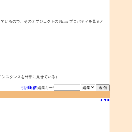
。
ジェクトを返しているので、そのオブジェクトの Name プロパティを見ると
でそのインスタンスを外部に見せている）
引用返信
編集キー/
▲
▼
■