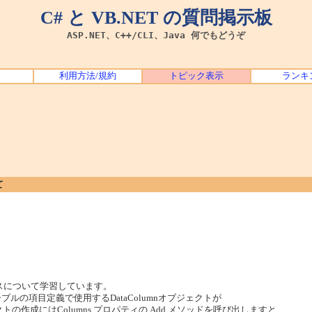
C# と VB.NET の質問掲示板
ASP.NET、C++/CLI、Java 何でもどうぞ
利用方法/規約
トピック表示
ランキ
て
クラスについて学習しています。
ーブルの項目定義で使用するDataColumnオブジェクトが
クトの作成にはColumns プロパティの Add メソッドを呼び出しますと