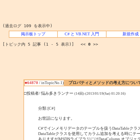
(過去ログ 109 を表示中)
掲示板トップ
C# と VB.NET 入門
新規作成
[トピック内 5 記事 (1 - 5 表示)] <<
0
>>
■64870
/ inTopicNo.1)
プロパティとメソッドの考え方につい
□投稿者/ 悩み多きランナー
(14回)-(2013/01/19(Sat) 01:20:16)
分類:[C#]
お世話になります。
C#でインメモリデータのテーブルを扱うDataTable
DataTableクラスを使用してカラム追加を考える時にテ
ありますがMSDNライブラリにはDataColumn オブジェ