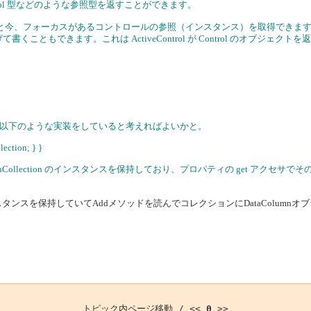
ntrol 型などのような参照型を返すことができます。
 プロパティだと今、フォーカスがあるコントロールの参照（インスタンス）を取得できま
ようにつなげて書くこともできます。これは ActiveControl が Control のオ
対象のクラスが以下のような実装をしていると考えればよいかと。
ection; } }
mnCollection のインスタンスを保持しており、プロパティの get アクセ
ion のインスタンスを保持していてAddメソッドを読んでコレクションにDataColumn
トピック内ページ移動 / <<
0
>>