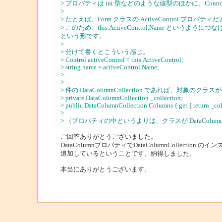
> プロパティは int 型などのような値型のほかに、Co
>
> たとえば、Form クラスの ActiveControl
> このため、this.ActiveControl.Name という
という形です。
>
> 分けて書くとこういう感じ。
> Control activeControl = this.ActiveControl;
> string name = activeControl.Name;
>
>
> 件の DataColumnCollection であれば、
> private DataColumnCollection _collection;
> public DataColumnCollection Columns { get { return _coll
>
> （プロパティの中というよりは、クラスが DataColu
ご回答ありがとうございました。
DataColumnプロパティでDataColumnCollect
追加しているということです。納得しました。
本当にありがとうございます。