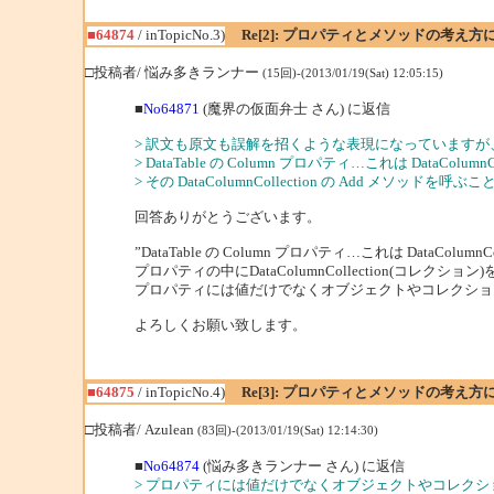
■64874
/ inTopicNo.3)
Re[2]: プロパティとメソッドの考え方
□投稿者/ 悩み多きランナー
(15回)-(2013/01/19(Sat) 12:05:15)
■
No64871
(魔界の仮面弁士 さん) に返信
> 訳文も原文も誤解を招くような表現になっています
> DataTable の Column プロパティ…これは DataColu
> その DataColumnCollection の Add メ
回答ありがとうございます。
”DataTable の Column プロパティ…これは DataColu
プロパティの中にDataColumnCollection(コレ
プロパティには値だけでなくオブジェクトやコレクショ
よろしくお願い致します。
■64875
/ inTopicNo.4)
Re[3]: プロパティとメソッドの考え方
□投稿者/ Azulean
(83回)-(2013/01/19(Sat) 12:14:30)
■
No64874
(悩み多きランナー さん) に返信
> プロパティには値だけでなくオブジェクトやコレク