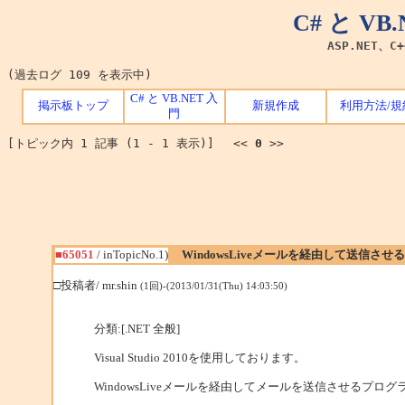
C# と V
ASP.NET、C
(過去ログ 109 を表示中)
C# と VB.NET 入
掲示板トップ
新規作成
利用方法/規
門
[トピック内 1 記事 (1 - 1 表示)] <<
0
>>
■65051
/ inTopicNo.1)
WindowsLiveメールを経由して送信させ
□投稿者/ mr.shin
(1回)-(2013/01/31(Thu) 14:03:50)
分類:[.NET 全般]
Visual Studio 2010を使用しております。
WindowsLiveメールを経由してメールを送信させるプ