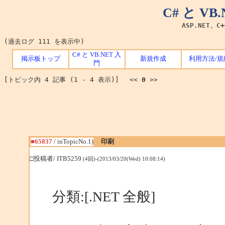
C# と V
ASP.NET、C
(過去ログ 111 を表示中)
C# と VB.NET 入
掲示板トップ
新規作成
利用方法/規
門
[トピック内 4 記事 (1 - 4 表示)] <<
0
>>
■65837
/ inTopicNo.1)
印刷
□投稿者/ ITB5259
(4回)-(2013/03/20(Wed) 10:08:14)
分類:[.NET 全般]