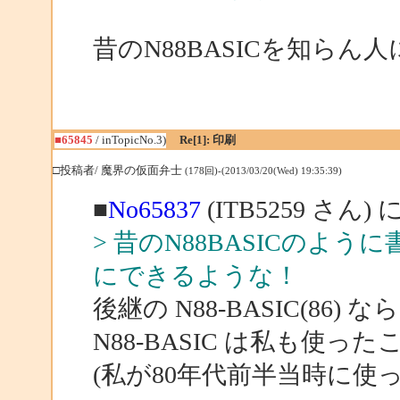
昔のN88BASICを知ら
■65845
/ inTopicNo.3)
Re[1]: 印刷
□投稿者/ 魔界の仮面弁士
(178回)-(2013/03/20(Wed) 19:35:39)
■
No65837
(ITB5259 さん)
> 昔のN88BASICのよ
にできるような！
後継の N88-BASIC(8
N88-BASIC は私も使
(私が80年代前半当時に使って