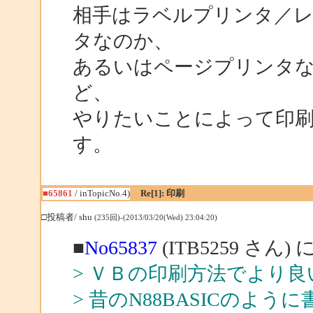
相手はラベルプリンタ／
タなのか、
あるいはページプリンタ
ど、
やりたいことによって印
す。
■65861
/ inTopicNo.4)
Re[1]: 印刷
□投稿者/ shu
(235回)-(2013/03/20(Wed) 23:04:20)
■
No65837
(ITB5259 さん)
> ＶＢの印刷方法でより
> 昔のN88BASICのよ