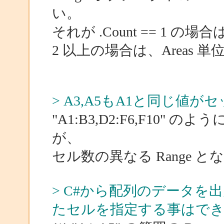
い。
それが .Count == 1 の
2 以上の場合は、Areas
> A3,A5もA1と同じ値
"A1:B3,D2:F6,F10"
が、
セル数の異なる Range
> C#から配列のデータを出
たセルを指定する事はで