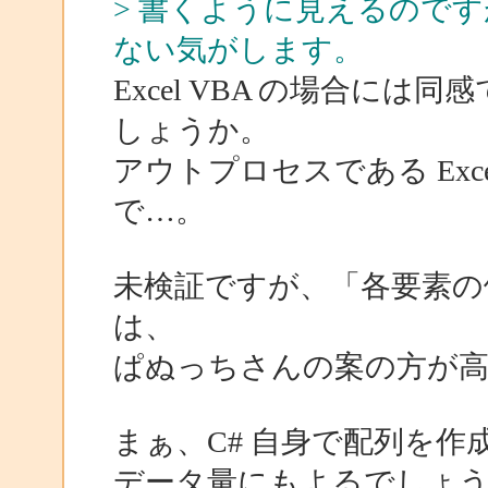
> 書くように見えるので
ない気がします。
Excel VBA の場合には
しょうか。
アウトプロセスである Ex
で…。
未検証ですが、「各要素の
は、
ぱぬっちさんの案の方が
まぁ、C# 自身で配列を
データ量にもよるでしょ