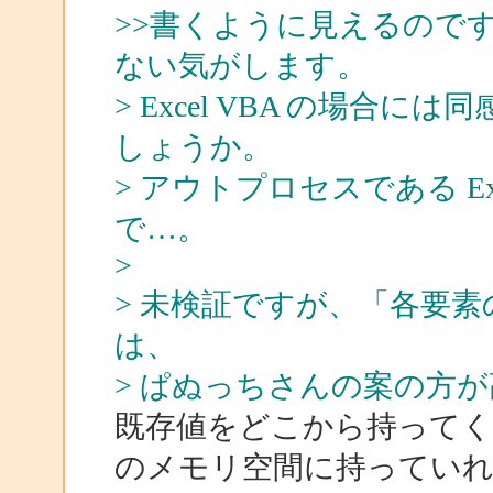
>>書くように見えるので
ない気がします。
> Excel VBA の場合
しょうか。
> アウトプロセスである E
で…。
>
> 未検証ですが、「各要
は、
> ぱぬっちさんの案の方
既存値をどこから持ってく
のメモリ空間に持ってい