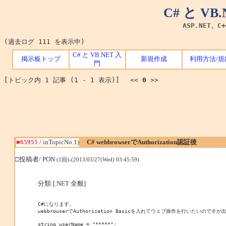
C# と V
ASP.NET、C
(過去ログ 111 を表示中)
C# と VB.NET 入
掲示板トップ
新規作成
利用方法/規
門
[トピック内 1 記事 (1 - 1 表示)] <<
0
>>
■65955
/ inTopicNo.1)
C# webbrowserでAuthorization認証後
□投稿者/ PON
(1回)-(2013/03/27(Wed) 03:45:59)
分類:[.NET 全般]
C#になります。

webbrowserでAuthorization Basicを入れてウェブ操作を行いたいので
string userName = "*****";
