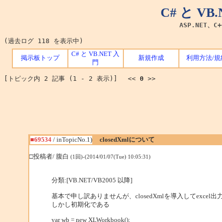
C# と V
ASP.NET、C
(過去ログ 118 を表示中)
C# と VB.NET 入
掲示板トップ
新規作成
利用方法/規
門
[トピック内 2 記事 (1 - 2 表示)] <<
0
>>
■69534
/ inTopicNo.1)
closedXmlについて
□投稿者/ 腹白
(1回)-(2014/01/07(Tue) 10:05:31)
分類:[VB.NET/VB2005 以降]
基本で申し訳ありませんが、closedXmlを導入してexce
しかし初期化である
var wb = new XLWorkbook();