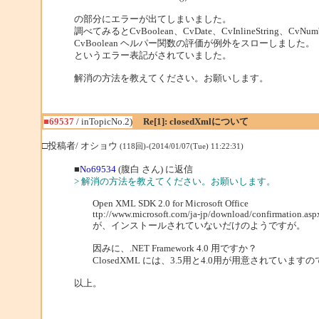
の部分にエラーが出てしまいました。
調べてみるとCvBoolean、CvDate、CvInlineString、CvNu
CvBoolean ヘルパー関数の評価が例外をスローしまし
というエラー表記がされていました。
解消の方法を教えてください。お願いします。
■69537
/ inTopicNo.2)
Re[1]: closedXmlについて
□投稿者/ オショウ
(118回)-(2014/01/07(Tue) 11:22:31)
■
No69534
(腹白 さん) に返信
> 解消の方法を教えてください。お願いします。
Open XML SDK 2.0 for Microsoft Office
ttp://www.microsoft.com/ja-jp/download/confirmation.asp
が、インストールされていないだけのようですが。
因みに、.NET Framework 4.0 用ですか？
ClosedXML には、3.5用と4.0用が用意されています
以上。