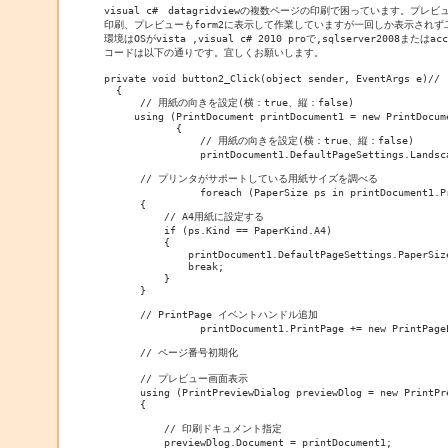
visual c#　datagridviewの複数ページの印刷で困っています。
印刷、プレビューもform2に表示して作業していますが一回しか表示されず二
環境はOSがvista ,visual c# 2010 proで,sqlserver2008または
コードは以下の通りです。宜しくお願いします。

private void button2_Click(object sender, EventArgs e)//

  {

      // 用紙の向きを設定(横：true、縦：false)

     using (PrintDocument printDocument1 = new PrintDocume
            {

                // 用紙の向きを設定(横：true、縦：false)

                printDocument1.DefaultPageSettings.Landsca
      // プリンタがサポートしている用紙サイズを調べる

                foreach (PaperSize ps in printDocument1.Pr
      {

          // A4用紙に設定する

          if (ps.Kind == PaperKind.A4)

          {

              printDocument1.DefaultPageSettings.PaperSize
              break;

          }

      }

      // PrintPage イベントハンドル追加

                printDocument1.PrintPage += new PrintPage
      // ページ番号初期化

      // プレビュー画面表示

      using (PrintPreviewDialog previewDlog = new PrintPre
      {

          // 印刷ドキュメント指定

          previewDlog.Document = printDocument1;
