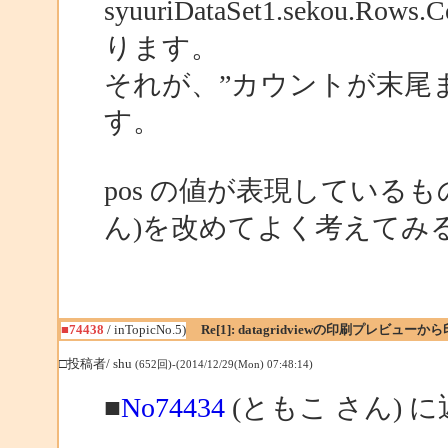
syuuriDataSet1.seko
ります。
それが、”カウントが末尾
す。
pos の値が表現している
ん)を改めてよく考えてみ
■74438
/ inTopicNo.5)
Re[1]: datagridviewの印刷プレビュ
□投稿者/ shu
(652回)-(2014/12/29(Mon) 07:48:14)
■
No74434
(ともこ さん) 