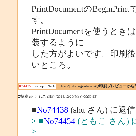
PrintDocumentのBeg
す。
PrintDocumentを使うときは
装するように
した方がよいです。印刷後不
いところ。
■74439
/ inTopicNo.6)
Re[2]: datagridviewの印刷プレビュ
□投稿者/ ともこ
(3回)-(2014/12/29(Mon) 09:39:13)
■
No74438
(shu さん) に返信
> ■
No74434
(ともこ さん)
>