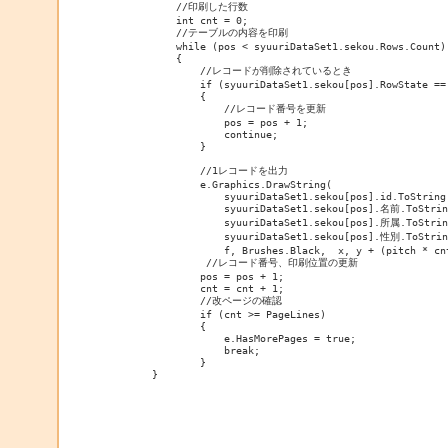
            //印刷した行数

            int cnt = 0;

            //テーブルの内容を印刷

            while (pos < syuuriDataSet1.sekou.Rows.Count)

            {

                //レコードが削除されているとき

                if (syuuriDataSet1.sekou[pos].RowState == 
                {

                    //レコード番号を更新

                    pos = pos + 1;

                    continue;

                }

                //1レコードを出力

                e.Graphics.DrawString(

                    syuuriDataSet1.sekou[pos].id.ToString(
                    syuuriDataSet1.sekou[pos].名前.ToStrin
                    syuuriDataSet1.sekou[pos].所属.ToString
                    syuuriDataSet1.sekou[pos].性別.ToStrin
                    f, Brushes.Black,  x, y + (pitch * cnt
                 //レコード番号、印刷位置の更新

                pos = pos + 1;

                cnt = cnt + 1;

                //改ページの確認

                if (cnt >= PageLines)

                {

                    e.HasMorePages = true;

                    break;

                }

        }