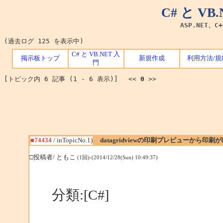
C# と V
ASP.NET、C
(過去ログ 125 を表示中)
C# と VB.NET 入
掲示板トップ
新規作成
利用方法/規
門
[トピック内 6 記事 (1 - 6 表示)] <<
0
>>
■74434
/ inTopicNo.1)
datagridviewの印刷プレビューから印刷
□投稿者/ ともこ
(1回)-(2014/12/28(Sun) 10:49:37)
分類:[C#]