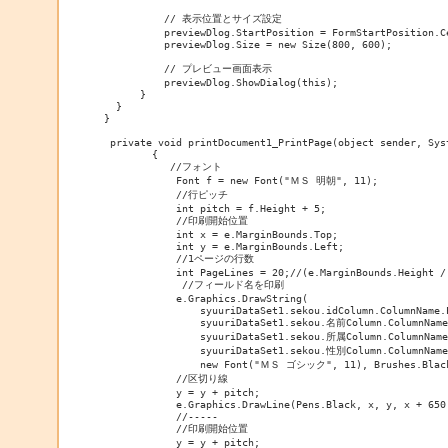
          // 表示位置とサイズ設定

          previewDlog.StartPosition = FormStartPosition.Ce
          previewDlog.Size = new Size(800, 600);

          // プレビュー画面表示

          previewDlog.ShowDialog(this);

      }

  }

}

 private void printDocument1_PrintPage(object sender, Sys
        {

           //フォント

            Font f = new Font("ＭＳ 明朝", 11);

            //行ピッチ

            int pitch = f.Height + 5;

            //印刷開始位置

            int x = e.MarginBounds.Top;

            int y = e.MarginBounds.Left;

            //1ページの行数

            int PageLines = 20;//(e.MarginBounds.Height / 
             //フィールド名を印刷

            e.Graphics.DrawString(

                syuuriDataSet1.sekou.idColumn.ColumnName.P
                syuuriDataSet1.sekou.名前Column.ColumnName.
                syuuriDataSet1.sekou.所属Column.ColumnName.
                syuuriDataSet1.sekou.性別Column.ColumnName
                new Font("ＭＳ ゴシック", 11), Brushes.Black
            //区切り線

            y = y + pitch;

            e.Graphics.DrawLine(Pens.Black, x, y, x + 650,
            //-----

            //印刷開始位置

            y = y + pitch;
