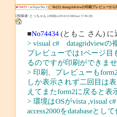
■74435
/ inTopicNo.2)
Re[1]: datagridviewの印刷プレビュ
□投稿者/ とっちゃん
(288回)-(2014/12/28(Sun) 17:06:28)
■
No74434
(ともこ さん) 
> visual c# datagr
プレビューでは1ページ目
るのですが印刷ができま
> 印刷、プレビューもfo
しか表示されず二回目は表示
えてまたform2に戻ると
> 環境はOSがvista ,visual c#
access2000をdatabas