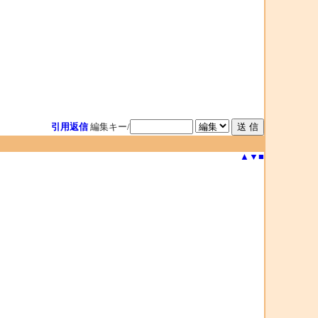
引用返信
編集キー/
▲
▼
■