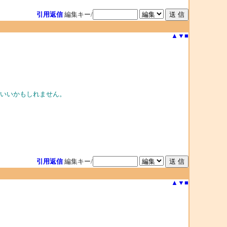
引用返信
編集キー/
▲
▼
■
がいいかもしれません。
引用返信
編集キー/
▲
▼
■