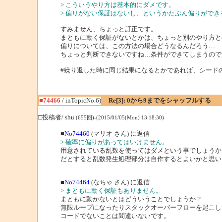
> こういうやり方は基本的にダメです。
> 偏りがない保証はないし、というかたぶん偏りがで
すみません、ちょっと訂正です。
まともに動く保証がないとかは、ちょっと別のやり方と
偏りについては、この方法の場合どうなるんだろう…
ちょっと判断できないですね…条件ができてしまうので
#繰り返した時に同じ結果になるとかであれば、シードの
■74466
/ inTopicNo.6)
Re[3]: 0から9までをシャッフルする
□投稿者/ shu
(655回)-(2015/01/05(Mon) 13:18:30)
■
No74460
(マリオ さん) に返信
> 確率に偏りがあってはいけません。
用意されている乱数を使ってはダメという事でしょうか
だとすると乱数発生処理部分は自作するとよいかと思い
■
No74464
(なちゃ さん) に返信
> まともに動く保証もありません。
まともに動かないとはどういうことでしょうか？
無限ループになったりスタックオーバーフローを起こし
コードでないことは間違いないです。