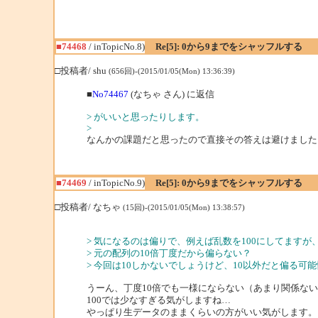
■74468
/ inTopicNo.8)
Re[5]: 0から9までをシャッフルする
□投稿者/ shu
(656回)-(2015/01/05(Mon) 13:36:39)
■
No74467
(なちゃ さん) に返信
> がいいと思ったりします。
>
なんかの課題だと思ったので直接その答えは避けました
■74469
/ inTopicNo.9)
Re[5]: 0から9までをシャッフルする
□投稿者/ なちゃ
(15回)-(2015/01/05(Mon) 13:38:57)
> 気になるのは偏りで、例えば乱数を100にしてます
> 元の配列の10倍丁度だから偏らない？
> 今回は10しかないでしょうけど、10以外だと偏る
うーん、丁度10倍でも一様にならない（あまり関係な
100では少なすぎる気がしますね…
やっぱり生データのままくらいの方がいい気がします。