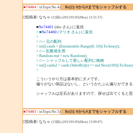
■74464
/ inTopicNo.4)
Re[2]: 0から9までをシャッフルする
□投稿者/ なちゃ
(12回)-(2015/01/05(Mon) 12:51:57)
■
No74461
(shu さん) に返信
> ■
No74460
(マリオ さん) に返信
>
> //--- 元の配列
> int[] cards = (Enumerable.Range(0, 10)).ToArray();
> //--- 乱数発生用
> Random rnd = new Random();
> //--- シャッフルして新しい配列に格納
> int[] cards2 = cards.OrderBy((r) => rnd.Next(100)).ToArray(
>
こういうやり方は基本的にダメです。
偏りがない保証はないし、というかたぶん偏りができる
シャッフルは定石がありますので、探せば出てくると思
■74465
/ inTopicNo.5)
Re[3]: 0から9までをシャッフルする
□投稿者/ なちゃ
(13回)-(2015/01/05(Mon) 13:09:07)