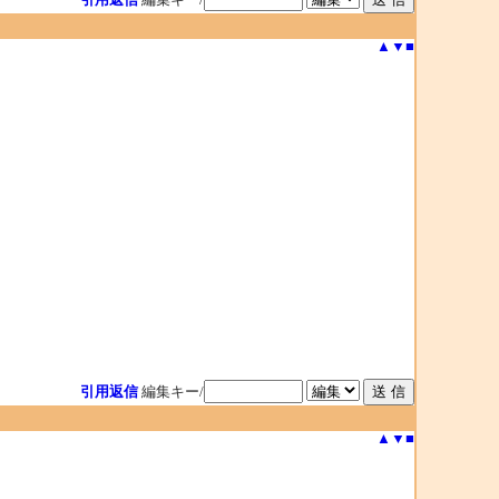
▲
▼
■
引用返信
編集キー/
▲
▼
■