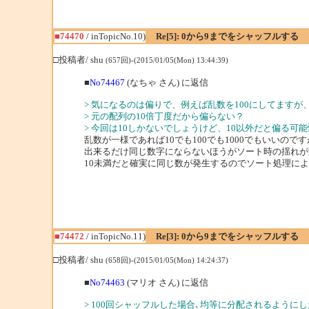
■74470
/ inTopicNo.10)
Re[5]: 0から9までをシャッフルする
□投稿者/ shu
(657回)-(2015/01/05(Mon) 13:44:39)
■
No74467
(なちゃ さん) に返信
> 気になるのは偏りで、例えば乱数を100にしてます
> 元の配列の10倍丁度だから偏らない？
> 今回は10しかないでしょうけど、10以外だと偏る
乱数が一様であれば10でも100でも1000でもいいのです
出来るだけ同じ数字にならないほうがソート時の揺れが
10未満だと確実に同じ数が発生するのでソート処理に
■74472
/ inTopicNo.11)
Re[3]: 0から9までをシャッフルする
□投稿者/ shu
(658回)-(2015/01/05(Mon) 14:24:37)
■
No74463
(マリオ さん) に返信
> 100回シャッフルした場合､均等に分配されるようにし