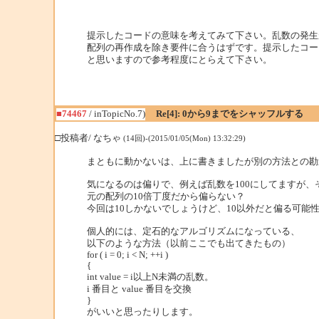
提示したコードの意味を考えてみて下さい。乱数の発生
配列の再作成を除き要件に合うはずです。提示したコー
と思いますので参考程度にとらえて下さい。
■74467
/ inTopicNo.7)
Re[4]: 0から9までをシャッフルする
□投稿者/ なちゃ
(14回)-(2015/01/05(Mon) 13:32:29)
まともに動かないは、上に書きましたが別の方法との勘
気になるのは偏りで、例えば乱数を100にしてますが、
元の配列の10倍丁度だから偏らない？
今回は10しかないでしょうけど、10以外だと偏る可能
個人的には、定石的なアルゴリズムになっている、
以下のような方法（以前ここでも出てきたもの）
for ( i = 0; i < N; ++i )
{
int value = i以上N未満の乱数。
i 番目と value 番目を交換
}
がいいと思ったりします。