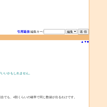
引用返信
編集キー/
▲
▼
■
がいいかもしれません。
場合でも、4割くらいの確率で同じ数値が出るわけです。