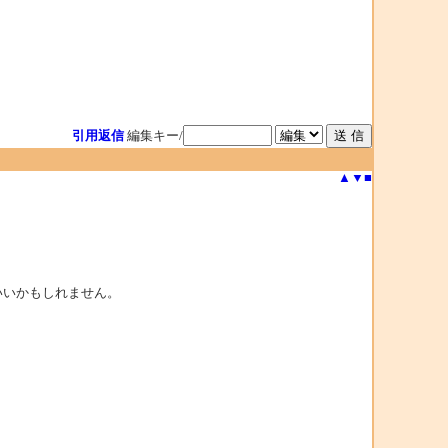
引用返信
編集キー/
▲
▼
■
いいかもしれません。