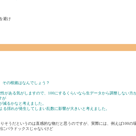
のを避け
が、その根拠はなんでしょう？
可能性がある気がしますので、100にするくらいなら生データから調整しない方
すが
れが減るかなと考えました。
による揺れが発生してしまい乱数に影響が大きいと考えました。
ありそうだというのは直感的な物だと思うのですが、実際には、例えば100の
別にパラドックスじゃないけど