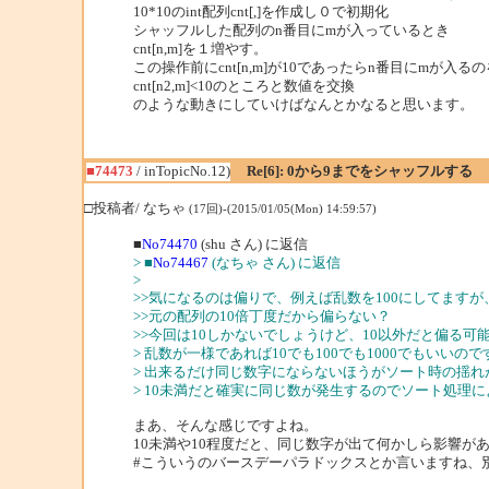
10*10のint配列cnt[,]を作成し０で初期化
シャッフルした配列のn番目にmが入っているとき
cnt[n,m]を１増やす。
この操作前にcnt[n,m]が10であったらn番目にmが入る
cnt[n2,m]<10のところと数値を交換
のような動きにしていけばなんとかなると思います。
■74473
/ inTopicNo.12)
Re[6]: 0から9までをシャッフルする
□投稿者/ なちゃ
(17回)-(2015/01/05(Mon) 14:59:57)
■
No74470
(shu さん) に返信
> ■
No74467
(なちゃ さん) に返信
>
>>気になるのは偏りで、例えば乱数を100にしてます
>>元の配列の10倍丁度だから偏らない？
>>今回は10しかないでしょうけど、10以外だと偏る
> 乱数が一様であれば10でも100でも1000でもいいので
> 出来るだけ同じ数字にならないほうがソート時の揺
> 10未満だと確実に同じ数が発生するのでソート処理
まあ、そんな感じですよね。
10未満や10程度だと、同じ数字が出て何かしら影響が
#こういうのバースデーパラドックスとか言いますね、