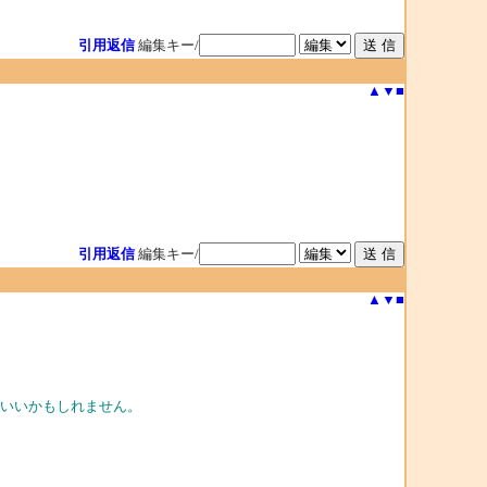
引用返信
編集キー/
▲
▼
■
引用返信
編集キー/
▲
▼
■
がいいかもしれません。