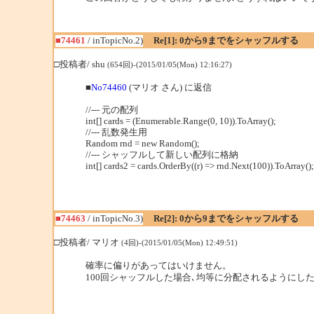
■74461
/ inTopicNo.2)
Re[1]: 0から9までをシャッフルする
□投稿者/ shu
(654回)-(2015/01/05(Mon) 12:16:27)
■
No74460
(マリオ さん) に返信
//--- 元の配列
int[] cards = (Enumerable.Range(0, 10)).ToArray();
//--- 乱数発生用
Random rnd = new Random();
//--- シャッフルして新しい配列に格納
int[] cards2 = cards.OrderBy((r) => rnd.Next(100)).ToArray();
■74463
/ inTopicNo.3)
Re[2]: 0から9までをシャッフルする
□投稿者/ マリオ
(4回)-(2015/01/05(Mon) 12:49:51)
確率に偏りがあってはいけません。
100回シャッフルした場合､均等に分配されるようにした