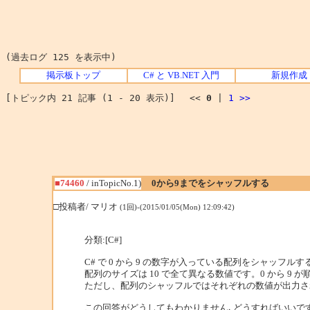
(過去ログ 125 を表示中)
掲示板トップ
C# と VB.NET 入門
新規作成
[トピック内 21 記事 (1 - 20 表示)] <<
0
|
1
>>
■74460
/ inTopicNo.1)
0から9までをシャッフルする
□投稿者/ マリオ
(1回)-(2015/01/05(Mon) 12:09:42)
分類:[C#]
C# で 0 から 9 の数字が入っている配列をシャッフ
配列のサイズは 10 で全て異なる数値です。0 から 9
ただし、配列のシャッフルではそれぞれの数値が出力さ
この回答がどうしてもわかりません､どうすればいいで