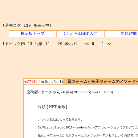
(過去ログ 130 を表示中)
掲示板トップ
C# と VB.NET 入門
新規作成
[トピック内 23 記事 (1 - 20 表示)] <<
0
|
1
>>
■77125
/ inTopicNo.1)
親フォームから子フォームのメソッド
□投稿者/ ゆーきゃん
(46回)-(2015/09/15(Tue) 16:15:15)
分類:[.NET 全般]
いつもお世話になっております。

C#/VisualStudio2013/windowsformアプリケーションでプログ