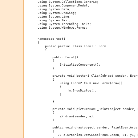
using System.Collections.Generic;

using System.ComponentModel;

using System.Data;

using System.Drawing;

using System.Linq;

using System.Text;

using System.Threading.Tasks;

using System.Windows.Forms;

namespace test1

{

    public partial class Form1 : Form

    {

        public Form1()

        {

            InitializeComponent();

        }

        private void button1_Click(object sender, Event
        {

            using (Form2 fm = new Form2(draw))

            {

                fm.ShowDialog();

            }

        }

        private void pictureBox1_Paint(object sender, P
        {

            // draw(sender, e);

        }

        public void draw(object sender, PaintEventArgs 
        {

           // e.Graphics.DrawLine(Pens.Green, x1, y1, x