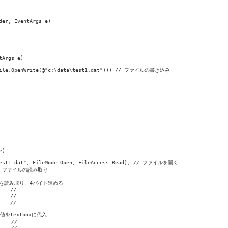
er, EventArgs e)

Args e)

r(File.OpenWrite(@"c:\data\test1.dat"))) // ファイルの書き込み

)

\test1.dat", FileMode.Open, FileAccess.Read); // ファイルを開く

; // ファイルの読み取り

小数点値を読み取り、4バイト進める

   //

   //

   //

った値をtextboxに代入

   //

   //
