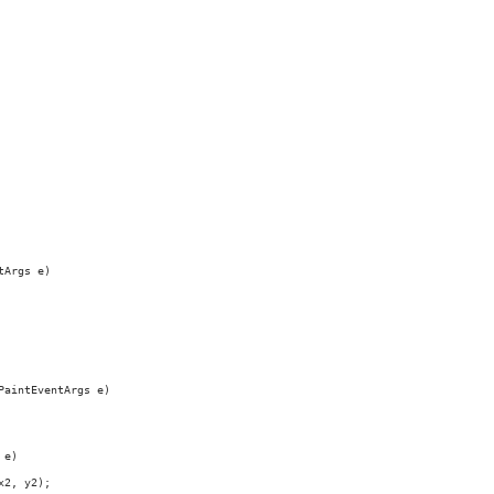
Args e)

aintEventArgs e)

e)

2, y2);         
