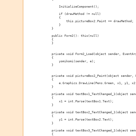
            InitializeComponent();

            if (drawMethod != null)

            {

                this.pictureBox2.Paint += drawMethod;

            }

        }

        public Form2(): this(null)

        {

        }

        private void Form2_Load(object sender, EventArg
        {

            yomikomi(sender, e);

        }

        private void pictureBox2_Paint(object sender, P
        {

            e.Graphics.DrawLine(Pens.Green, x1, y1, x2,
        }

        private void textBox1_TextChanged_1(object send
        {

            x1 = int.Parse(textBox1.Text);

        }

        private void textBox2_TextChanged_1(object send
        {

            y1 = int.Parse(textBox2.Text);

        }

        private void textBox3_TextChanged_1(object send
        {
