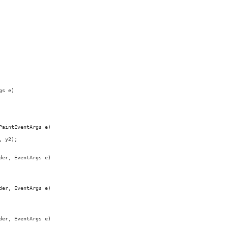
s e)

aintEventArgs e)

 y2);    

er, EventArgs e)

er, EventArgs e)

er, EventArgs e)
