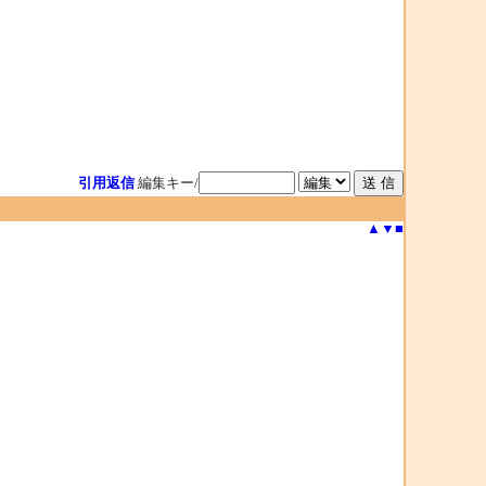
引用返信
編集キー/
▲
▼
■