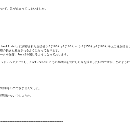
かず、足が止まってしまいました。

est1.dat」に保存された座標値(x1(100),y1(100))~ (x2(150),y2(100))を元に線を描画
すと、線の長さも変更されるようになっております。

し、データを保存、Form2を閉じるようになっております。

miメソッド」へアクセスし、picturebox1にその座標値を元にした線を描画したいのですが、どのよ
結果を出力できませんでした。

導頂けないでしょうか。

====================================
