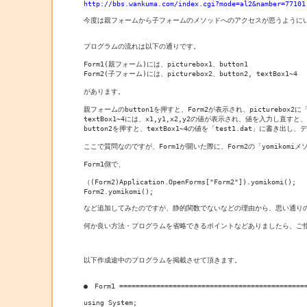
http://bbs.wankuma.com/index.cgi?mode=al2&namber=77101
今度は親フォームから子フォームのメソッドへのアクセスが思うようにい
プログラムの流れは以下の通りです。

Form1(親フォーム)には、picturebox1、button1

Form2(子フォーム)には、picturebox2、button2, textBox1~4

があります。

親フォームのbutton1を押すと、Form2が表示され、picturebox2に「t
textBox1~4には、x1,y1,x2,y2の値が表示され、値を入力し直
button2を押すと、textBox1~4の値を「test1.dat」に書き出
ここで質問なのですが、Form1が開いた際に、Form2の「yomiko
Form1側で、

（(Form2)Application.OpenForms["Form2"]).yomikomi();

Form2.yomikomi();

など追加してみたのですが、静的関数でないなどの理由から、思い通りの
何か良い方法・プログラムを省略できるポイントなどありましたら、ご指
以下作成途中のプログラムを掲載させて頂きます。

●　Form1 ==============================================
using System;
