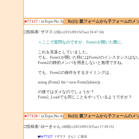
■77127
/ inTopicNo.3)
Re[2]: 親フォームから子フォームの
□投稿者/ ザマス
(2回)-(2015/09/15(Tue) 16:47:34)
＞ここで質問なのですが、Form1が開いた際に、
これを見落としていました。
でも、Form1が開いた時にはForm2のインスタンスはな
Form2の静的メンバを用意しないと無理ですね。
でも、Form2の操作をするタイミングは、
using (Form2 fm = new Form2(draw))
の後ではダメなのでしょうか？
Form2_Loadでも同じことをやっているようですが？
■77128
/ inTopicNo.4)
Re[3]: 親フォームから子フォームの
□投稿者/ ゆーきゃん
(48回)-(2015/09/15(Tue) 17:39:15)
■
No77127