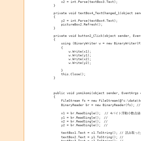
            x2 = int.Parse(textBox3.Text);

        }

        private void textBox4_TextChanged_1(object send
        {

            y2 = int.Parse(textBox4.Text);

            pictureBox2.Refresh();

        }

        private void button2_Click(object sender, Event
        {

            using (BinaryWriter w = new BinaryWrite
            {

                w.Write(x1);

                w.Write(y1);

                w.Write(x2);

                w.Write(y2);

            }

            this.Close();

        }

        public void yomikomi(object sender, EventArgs e
        {

            FileStream fs = new FileStream(@"c:\data
            BinaryReader br = new BinaryReader(fs)
            x1 = br.ReadSingle();  // 4バイト浮動
            y1 = br.ReadSingle();　//                  
            x2 = br.ReadSingle();　//                  
            y2 = br.ReadSingle();　//                  
            textBox1.Text = x1.ToString(); // 読み取
            textBox2.Text = y1.ToString(); //          
            textBox3.Text = x2.ToString(); //          