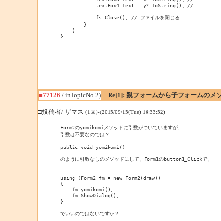
            textBox4.Text = y2.ToString(); //          
            fs.Close(); // ファイルを閉じる

        }

    }

}

■77126
/ inTopicNo.2)
Re[1]: 親フォームから子フォームの
□投稿者/ ザマス
(1回)-(2015/09/15(Tue) 16:33:52)
Form2のyomikomiメソッドに引数がついていますが、

引数は不要なのでは？

public void yomikomi()

のように引数なしのメソッドにして、Form1のbutton1_Clickで、

using (Form2 fm = new Form2(draw))

{

    fm.yomikomi();

    fm.ShowDialog();

}
