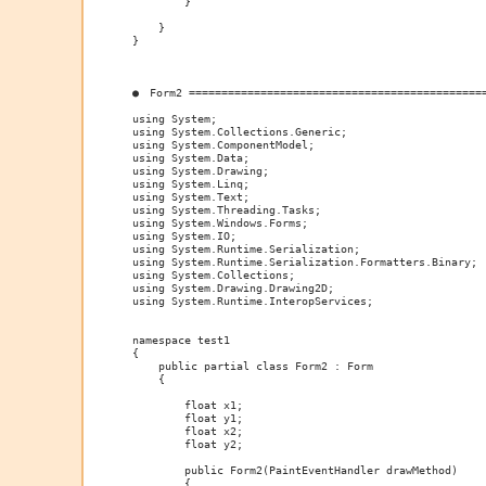
        }

    }

}

●　Form2 ==============================================
using System;

using System.Collections.Generic;

using System.ComponentModel;

using System.Data;

using System.Drawing;

using System.Linq;

using System.Text;

using System.Threading.Tasks;

using System.Windows.Forms;

using System.IO;

using System.Runtime.Serialization;

using System.Runtime.Serialization.Formatters.Binary;

using System.Collections;

using System.Drawing.Drawing2D;

using System.Runtime.InteropServices;

namespace test1

{

    public partial class Form2 : Form

    {

        float x1;

        float y1;

        float x2;

        float y2;

        public Form2(PaintEventHandler drawMethod)

        {
