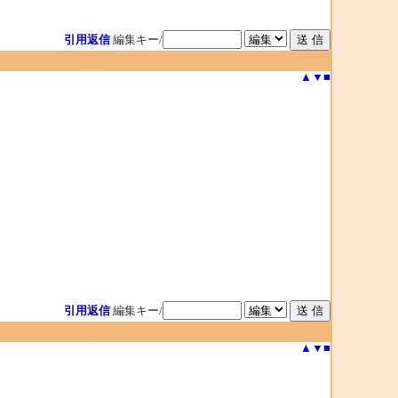
引用返信
編集キー/
▲
▼
■
引用返信
編集キー/
▲
▼
■