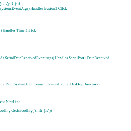
くようになります。
s System.EventArgs) Handles Button3.Click
s) Handles Timer1.Tick
e As SerialDataReceivedEventArgs) Handles SerialPort1.DataReceived
derPath(System.Environment.SpecialFolder.DesktopDirectory)
nment.NewLine
coding.GetEncoding("shift_jis"))