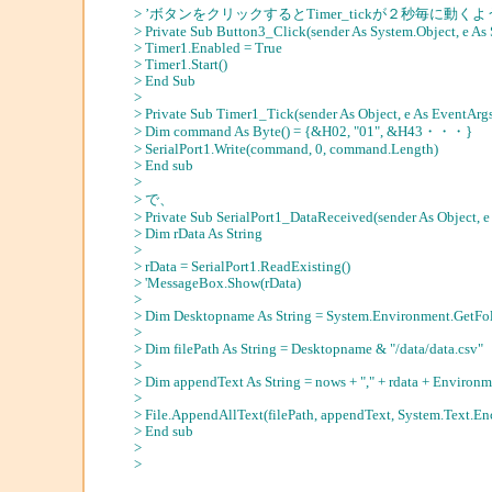
> ’ボタンをクリックするとTimer_tickが２秒毎に動
> Private Sub Button3_Click(sender As System.Object, e A
> Timer1.Enabled = True
> Timer1.Start()
> End Sub
>
> Private Sub Timer1_Tick(sender As Object, e As EventArg
> Dim command As Byte() = {&H02, "01", &H43・・・}
> SerialPort1.Write(command, 0, command.Length)
> End sub
>
> で、
> Private Sub SerialPort1_DataReceived(sender As Object, 
> Dim rData As String
>
> rData = SerialPort1.ReadExisting()
> 'MessageBox.Show(rData)
>
> Dim Desktopname As String = System.Environment.GetFol
>
> Dim filePath As String = Desktopname & "/data/data.csv"
>
> Dim appendText As String = nows + "," + rdata + Enviro
>
> File.AppendAllText(filePath, appendText, System.Text.En
> End sub
>
>