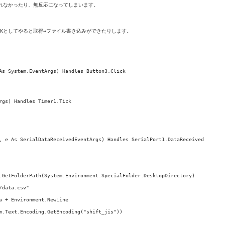
とれなかったり、無反応になってしまいます。

Kとしてやると取得→ファイル書き込みができたりします。

As System.EventArgs) Handles Button3.Click

gs) Handles Timer1.Tick

, e As SerialDataReceivedEventArgs) Handles SerialPort1.DataReceived

.GetFolderPath(System.Environment.SpecialFolder.DesktopDirectory)

data.csv"

 + Environment.NewLine

m.Text.Encoding.GetEncoding("shift_jis"))
