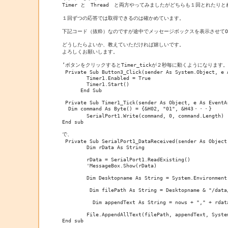
Timer と　Thread　と両方やってみましたがどちらも１回とれたり
１回ずつの応答では取得できるのは確かめています。

下記コード（抜粋）なのですが途中でメッセージボックスを表示させてO
どうしたらよいか、教えていただければ嬉しいです。

よろしくお願いします。

’ボタンをクリックするとTimer_tickが２秒毎に動くようになります。

 Private Sub Button3_Click(sender As System.Object, e 
        Timer1.Enabled = True

        Timer1.Start()

      End Sub

 Private Sub Timer1_Tick(sender As Object, e As EventAr
  Dim command As Byte() = {&H02, "01", &H43・・・}

        SerialPort1.Write(command, 0, command.Length)

End sub

で、

 Private Sub SerialPort1_DataReceived(sender As Object
        Dim rData As String

        rData = SerialPort1.ReadExisting()

        'MessageBox.Show(rData)

        Dim Desktopname As String = System.Environment
         Dim filePath As String = Desktopname & "/data/
          Dim appendText As String = nows + "," + rdata
        File.AppendAllText(filePath, appendText, Syste
End sub
