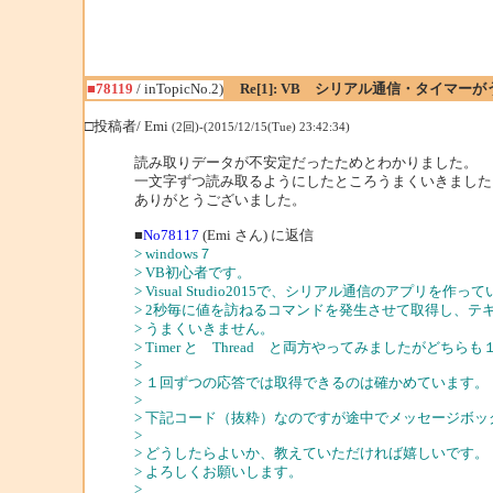
■78119
/ inTopicNo.2)
Re[1]: VB シリアル通信・タイマー
□投稿者/ Emi
(2回)-(2015/12/15(Tue) 23:42:34)
読み取りデータが不安定だったためとわかりました。
一文字ずつ読み取るようにしたところうまくいきました
ありがとうございました。
■
No78117
(Emi さん) に返信
> windows７
> VB初心者です。
> Visual Studio2015で、シリアル通信のアプリを作っ
> 2秒毎に値を訪ねるコマンドを発生させて取得し、
> うまくいきません。
> Timer と Thread と両方やってみましたが
>
> １回ずつの応答では取得できるのは確かめています。
>
> 下記コード（抜粋）なのですが途中でメッセージボ
>
> どうしたらよいか、教えていただければ嬉しいです。
> よろしくお願いします。
>