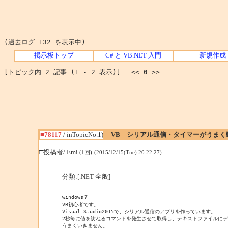
(過去ログ 132 を表示中)
掲示板トップ
C# と VB.NET 入門
新規作成
[トピック内 2 記事 (1 - 2 表示)] <<
0
>>
■78117
/ inTopicNo.1)
VB シリアル通信・タイマーがうまく
□投稿者/ Emi
(1回)-(2015/12/15(Tue) 20:22:27)
分類:[.NET 全般]
windows７

VB初心者です。

Visual Studio2015で、シリアル通信のアプリを作っています。

2秒毎に値を訪ねるコマンドを発生させて取得し、テキストファイルにデ
うまくいきません。
