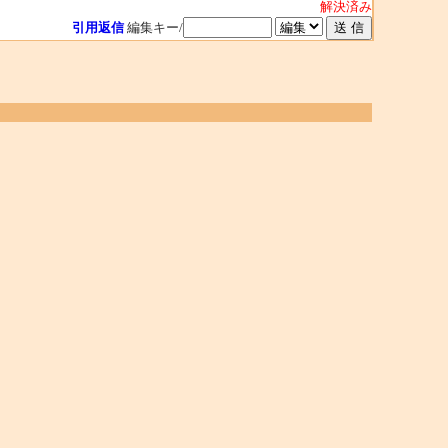
解決済み
引用返信
編集キー/