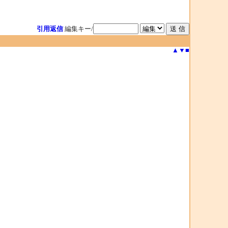
引用返信
編集キー/
▲
▼
■
。