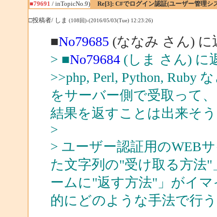
■79691
/ inTopicNo.9)
Re[3]: C#でログイン認証(ユーザー管
□投稿者/ しま
(108回)-(2016/05/03(Tue) 12:23:26)
■
No79685
(ななみ さん) 
> ■
No79684
(しま さん) に
>>php, Perl, Pytho
をサーバー側で受取って、
結果を返すことは出来そう
>
> ユーザー認証用のWE
た文字列の"受け取る方法
ームに"返す方法"」がイ
的にどのような手法で行