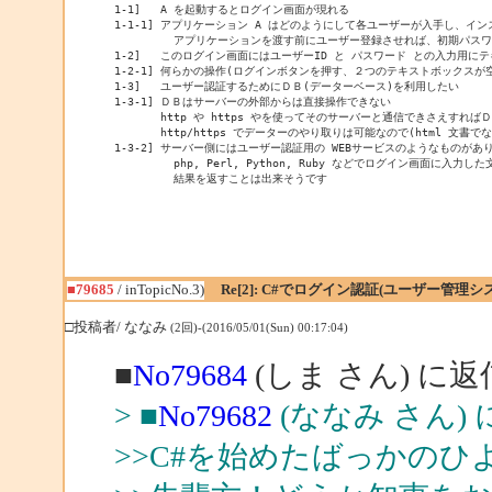
1-1]   A を起動するとログイン画面が現れる

1-1-1] アプリケーション A はどのようにして各ユーザーが入手し、イ
         アプリケーションを渡す前にユーザー登録させれば、初期パス
1-2]   このログイン画面にはユーザーID と パスワード との入力用に
1-2-1] 何らかの操作(ログインボタンを押す、２つのテキストボックス
1-3]   ユーザー認証するためにＤＢ(データーベース)を利用したい

1-3-1] ＤＢはサーバーの外部からは直接操作できない

       http や https やを使ってそのサーバーと通信できさえすれ
       http/https でデーターのやり取りは可能なので(html 
1-3-2] サーバー側にはユーザー認証用の WEBサービスのようなものがあ
         php, Perl, Python, Ruby などでログイン画
■79685
/ inTopicNo.3)
Re[2]: C#でログイン認証(ユーザー管
□投稿者/ ななみ
(2回)-(2016/05/01(Sun) 00:17:04)
■
No79684
(しま さん) に返
> ■
No79682
(ななみ さん)
>>C#を始めたばっかの