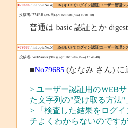
■79686
/ inTopicNo.4)
Re[3]: C#でログイン認証(ユーザー管
□投稿者/ 774RR
(397回)-(2016/05/01(Sun) 19:01:10)
普通は basic 認証とか d
■79687
/ inTopicNo.5)
Re[3]: C#でログイン認証(ユーザー管
□投稿者/ WebSurfer
(902回)-(2016/05/02(Mon) 13:46:48)
■
No79685
(ななみ さん) 
> ユーザー認証用のWE
た文字列の"受け取る方法"
> 「検査した結果をログイ
チよくわからないのです