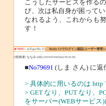
こうしたサービスを作る
び、次は私自身が困って
なれるよう、これからも
す！
■79693
/ inTopicNo.11)
Re[4]: C#でログイン認証(ユーザー管
□投稿者/ ななみ
(6回)-(2016/05/04(Wed) 00:56:28)
■
No79691
(しま さん) に返
> 具体的に用いるのは htt
> GET なり、PUT なり
をサーバー(WEBサービ