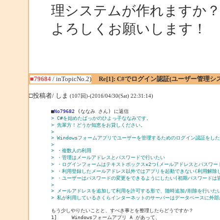
理システムが作れますか
よろしくお願いします！
■79684
/ inTopicNo.2)
Re[1]: C#でログイン認証(ユーザー管
□投稿者/ しま
(107回)-(2016/04/30(Sat) 22:31:14)
■
No79682
> C#を始めたばっかのひよっ子ななみです。
> 先輩方！どうか知恵をお貸しください。
> 
> Windowsフォームアプリでユーザーを管理するためのログイン認証を
> 
> ・複数人の利用
> ・管理はメールアドレスとパスワードで行いたい
> ・ログインフォームはテキストボックス×2つ(メールアドレスとパスワ
> ・利用登録したメールアドレス以外ではアプリを起動できない(利用解除
> ・ユーザーはパスワードの変更をできるようにしたい(初期パスワードは皆
> 
> メールアドレスを追加して利用を許可する形で、随時追加/削除を行いた
> 私が利用しているさくらインターネットのサーバーはデータベースに外
もう少しやりたいことと、すべき事とを整理したらどうですか？

1]     Windowsフォームアプリ A があって、
