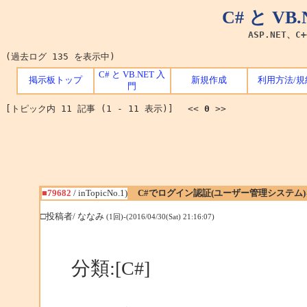
C# と V
ASP.NET、C
(過去ログ 135 を表示中)
C# と VB.NET 入
掲示板トップ
新規作成
利用方法/規
門
[トピック内 11 記事 (1 - 11 表示)] <<
0
>>
■79682
/ inTopicNo.1)
C#でログイン認証(ユーザー管理システム
□投稿者/ ななみ
(1回)-(2016/04/30(Sat) 21:16:07)
分類:[C#]