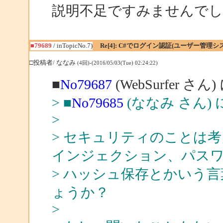
説明不足ですみませんでし
■79689
/ inTopicNo.7)
Re[4]: C#でログイン認証(ユーザー管
□投稿者/ ななみ
(4回)-(2016/05/03(Tue) 02:24:22)
■
No79687
(WebSurfer さん
> ■
No79685
(ななみ さん)
>
> セキュリティのことは考
インジェクション、パス
> ハッシュ保存とかいう
ょうか？
>