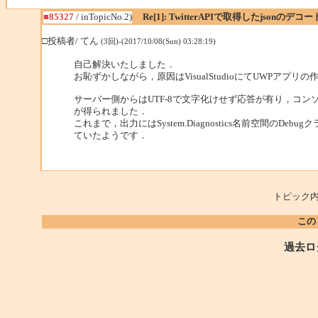
■85327
/ inTopicNo.2)
Re[1]: TwitterAPIで取得したjsonのデ
□投稿者/ てん
(3回)-(2017/10/08(Sun) 03:28:19)
自己解決いたしました．
お恥ずかしながら，原因はVisualStudioにてUWPアプ
サーバー側からはUTF-8で文字化けせず応答が有り，コン
が得られました．
これまで，出力にはSystem.Diagnostics名前空間の
ていたようです．
トピック内
この
過去ロ