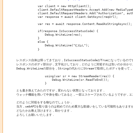
            var client = new HttpClient();

            client.DefaultRequestHeaders.Accept.Add(new MediaType
            client.DefaultRequestHeaders.Add("Authorization", auth
            var response = await client.GetAsync(reqUrl);

            var res = await response.Content.ReadAsStringAsync();

            if(response.IsSuccessStatusCode) {

                Debug.WriteLine(res);

            }

            else {

                Debug.WriteLine("むねん");

            }

レスポンス自体は帰ってきており，IsSuccessStatusCodeがTrueになっているので
レスポンスのボディ部分が，文字化けしており，どのように対処すれば良いのか分かりま
Debug.WriteLineの部分を，Stringの代わりにStreamで取得したボディを使って，

                using(var sr = new StreamReader(res)) {

                    Debug.WriteLine(sr.ReadToEnd());

                }

とも書き換えてみたのですが，変わらない状態となっております．

ウォッチ機能を用いて中身を覗いてみると，一部エスケープされているようですが，エスケ
どのように対処をする物なのでしょうか．

当方，webAPIを取り扱うのは初めてのため重大な勘違いをしている可能性もありますが
どなたかお教え頂けますと，助かります．
