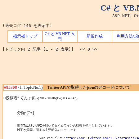
C# と V
ASP.NET、C
(過去ログ 146 を表示中)
C# と VB.NET 入
掲示板トップ
新規作成
利用方法/規
門
[トピック内 2 記事 (1 - 2 表示)] <<
0
>>
■85308
/ inTopicNo.1)
TwitterAPIで取得したjsonのデコードについて
□投稿者/ てん
(1回)-(2017/10/06(Fri) 03:43:43)
分類:[C#]
現在TwitterAPIを叩いてタイムラインの取得を使用としています．

以下が質問に関する主要部分のコードです

            var reqUrl = "
https://api.twitter.com/1.1/statuses/us