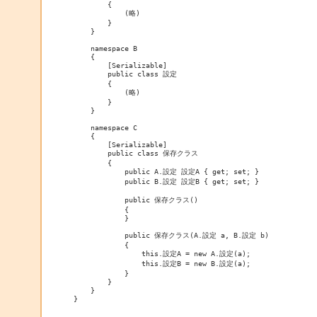
	{

	    (略)

	}

    }

    namespace B

    {

        [Serializable]

	public class 設定

	{

	    (略)

	}

    }

    namespace C

    {

        [Serializable]

        public class 保存クラス

	{

	    public A.設定 設定A { get; set; }

	    public B.設定 設定B { get; set; }

	    public 保存クラス()

	    {

	    }

	    public 保存クラス(A.設定 a, B.設定 b)

	    {

		this.設定A = new A.設定(a);

		this.設定B = new B.設定(a);

	    }

	}

    }

}
