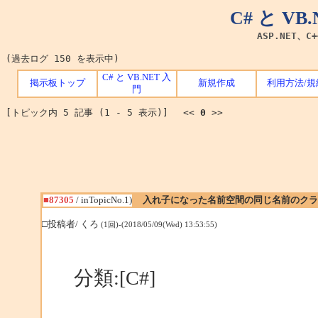
C# と V
ASP.NET、C
(過去ログ 150 を表示中)
C# と VB.NET 入
掲示板トップ
新規作成
利用方法/規
門
[トピック内 5 記事 (1 - 5 表示)] <<
0
>>
■87305
/ inTopicNo.1)
入れ子になった名前空間の同じ名前のクラ
□投稿者/ くろ
(1回)-(2018/05/09(Wed) 13:53:55)
分類:[C#]