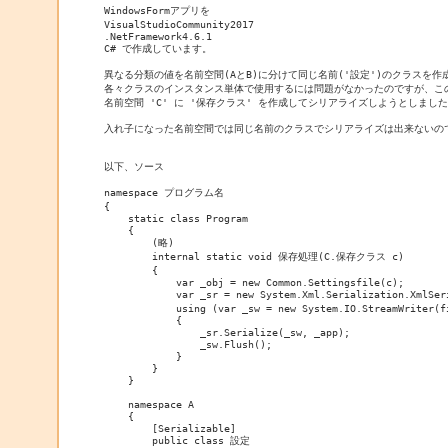
WindowsFormアプリを

VisualStudioCommunity2017

.NetFramework4.6.1

C# で作成しています。

異なる分類の値を名前空間(AとB)に分けて同じ名前('設定')のクラスを作
各々クラスのインスタンス単体で使用するには問題がなかったのですが、この
名前空間 'C' に '保存クラス' を作成してシリアライズしようとしまし
入れ子になった名前空間では同じ名前のクラスでシリアライズは出来ないので
以下、ソース

namespace プログラム名

{

    static class Program

    {

        (略)

        internal static void 保存処理(C.保存クラス c)

	{

	    var _obj = new Common.Settingsfile(c);

            var _sr = new System.Xml.Serialization.XmlS
            using (var _sw = new System.IO.StreamWriter(f
            {

                _sr.Serialize(_sw, _app);

                _sw.Flush();

            }

	}

    }

    namespace A

    {

	[Serializable]

	public class 設定
