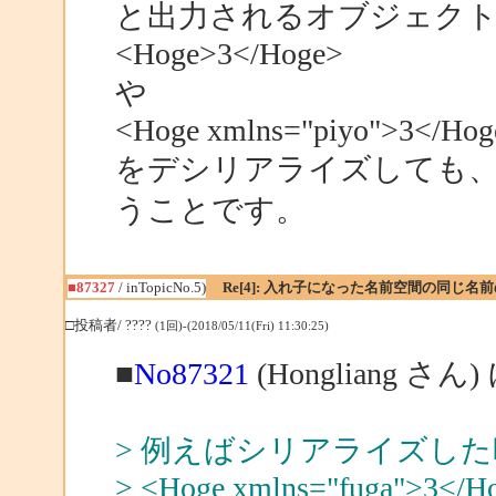
と出力されるオブジェク
<Hoge>3</Hoge>
や
<Hoge xmlns="piyo">3</Hog
をデシリアライズしても、
うことです。
■87327
/ inTopicNo.5)
Re[4]: 入れ子になった名前空間の同じ
□投稿者/ ????
(1回)-(2018/05/11(Fri) 11:30:25)
■
No87321
(Hongliang さん
> 例えばシリアライズし
> <Hoge xmlns="fuga">3</H