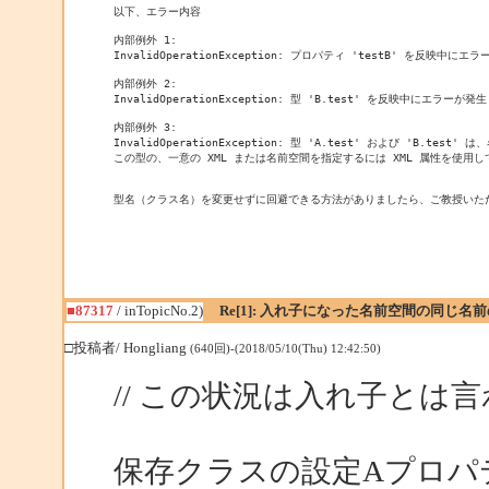
以下、エラー内容

内部例外 1:

InvalidOperationException: プロパティ 'testB' を反映中に
内部例外 2:

InvalidOperationException: 型 'B.test' を反映中にエラーが発
内部例外 3:

InvalidOperationException: 型 'A.test' および 'B.test
この型の、一意の XML または名前空間を指定するには XML 属性を使用し
■87317
/ inTopicNo.2)
Re[1]: 入れ子になった名前空間の同じ
□投稿者/ Hongliang
(640回)-(2018/05/10(Thu) 12:42:50)
// この状況は入れ子とは
保存クラスの設定Aプロパ