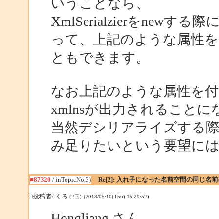
いうことなら、
XmlSerialzierをnewする際に
って、上記のような属性
ともできます。
なお上記のような属性を付
xmlnsが出力されること
当然デシリアライズする際
み足りたいという要望に
■87320
/ inTopicNo.3)
Re[2]: 入れ子になった名前空間の同じ
□投稿者/ くろ
(2回)-(2018/05/10(Thu) 15:29:52)
Hongliang さん