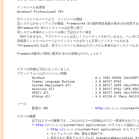
インストール先環境

Windows7 Professional SP1

①インストールページより、インストール開始

②システムのセットアップが開始、Framework4.5の契約同意画面が表示され同意する

③Framework4.5のインストールは正常に終了

④システム本体のインストール時に下記のエラー発生

「続行できません。アプリケーションは正しくフォーマットされていません。ベンダに問い合
⑤再度インストールページよりインストールを行うと正常にインストールされる

※Framework4.5は②、③でインストール済みなのでシステム本体のみインストールさ
Framework配布と同時に配布するのが原因なのでしょうか？

エラーの詳細は下記になっていました

プラットフォームのバージョン情報

	Windows 			: 6.1.7601.65536 (Win32NT)

	Common Language Runtime 	: 2.0.50727.8762

	System.Deployment.dll 		: 2.0.50727.5493 (Win7SP1GDR.050727-5400)

	mscorwks.dll 			: 2.0.50727.8762 (QFE.050727-8700)

	dfdll.dll 			: 2.0.50727.5493 (Win7SP1GDR.050727-5400)

	dfshim.dll 			: 4.0.41210.0 (Main.041210-0000)

ソース

	配置の URL			: 
http://
○.○.○.○/system/t
エラーの概要

	以下はエラーの概要です。これらのエラーの詳細はログに一覧表示されています。

	* 
http://
○.○.○.○/system/test.application のライセ
		+ 
http://
○.○.○.○/system/test.applicat
		+ マニフェストの XML 署名が無効です。

		+ 指定された署名アルゴリズムの SignatureDescription を作成できませんでした。
