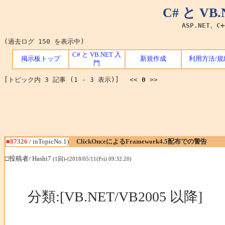
C# と V
ASP.NET、C
(過去ログ 150 を表示中)
C# と VB.NET 入
掲示板トップ
新規作成
利用方法/規
門
[トピック内 3 記事 (1 - 3 表示)] <<
0
>>
■87326
/ inTopicNo.1)
ClickOnceによるFramework4.5配布での警告
□投稿者/ Hashi7
(1回)-(2018/05/11(Fri) 09:32:20)
分類:[VB.NET/VB2005 以降]