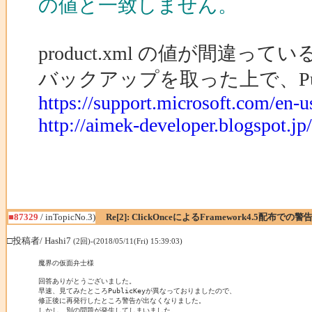
の値と一致しません。
product.xml の値が間違っ
バックアップを取った上で、Pub
https://support.microsoft.com/en-
http://aimek-developer.blogspot.j
■87329
/ inTopicNo.3)
Re[2]: ClickOnceによるFramework4.5配布での警
□投稿者/ Hashi7
(2回)-(2018/05/11(Fri) 15:39:03)
魔界の仮面弁士様

回答ありがとうございました。

早速、見てみたところPublicKeyが異なっておりましたので、

修正後に再発行したところ警告が出なくなりました。

しかし、別の問題が発生してしまいました。
