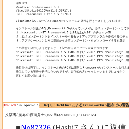
開発環境

Windows7 Professional SP1

VisualStudio2012(Ver11.0.50727.1)

.NET FrameWork4.5(Ver 4.5.50709)

VisualBasic2012でClickOnceにてシステムの発行を行うテストをしています。

インストール対象のPCにFramework4.5が入っていない為、必須コンポーネントにて
１．Microsoft .NET Framework4.5（x86およびx64）のチェックON

２．必須コンポーネントをインストールするセットアッププログラムを作成するのチェッ
３．アプリケーションと同じ場所から必須コンポーネントをダウンロードするを選択

この状態で発行しようとすると、下記の警告メッセージが表示されます。

'Microsoft .NET Framework 4.5 (x86 および x64)' 内の 'PublicKey' 
'Microsoft .NET Framework 4.5 (x86 および x64)' 内の 'PublicKey' 
'Microsoft .NET Framework 4.5 (x86 および x64)' 内の 'PublicKey' 
発行自体は完了し、インストール先のPCでは正常にFrameworkのインストールも行えま
発生している警告を解消したいのですが、御存知の方いらっしゃいますでしょうか？

宜しくお願い致します。
■87328
/ inTopicNo.2)
Re[1]: ClickOnceによるFramework4.5配布での警
□投稿者/ 魔界の仮面弁士
(1659回)-(2018/05/11(Fri) 14:43:55)
■
No87326
(Hashi7 さん) に返信