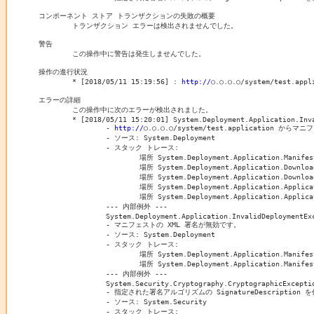
コンポーネント ストア トランザクションの失敗の概要

	トランザクション エラーは検出されませんでした。

警告

	この操作中に警告は発生しませんでした。

操作の進行状況

	* [2018/05/11 15:19:56] : 
http://
○.○.○.○/system/test.
エラーの詳細

	この操作中に次のエラーが検出されました。

	* [2018/05/11 15:20:01] System.Deployment.Application.InvalidDeploymentException (ManifestParse)

		- 
http://
○.○.○.○/system/test.applicat
		- ソース: System.Deployment

		- スタック トレース:

			場所 System.Deployment.Application.ManifestReader.FromDocument(String localPath, ManifestType manifestType, Uri sourceUri)

			場所 System.Deployment.Application.DownloadManager.DownloadDeploymentManifestDirectBypass(SubscriptionStore subStore, Uri& sourceUri, TempFile& tempFile, SubscriptionState& subState, IDownloadNotification notification, DownloadOptions options, ServerInformation& serverInformation)

			場所 System.Deployment.Application.DownloadManager.DownloadDeploymentManifestBypass(SubscriptionStore subStore, Uri& sourceUri, TempFile& tempFile, SubscriptionState& subState, IDownloadNotification notification, DownloadOptions options)

			場所 System.Deployment.Application.ApplicationActivator.PerformDeploymentActivation(Uri activationUri, Boolean isShortcut, String textualSubId, String deploymentProviderUrlFromExtension, BrowserSettings browserSettings, String& errorPageUrl)

			場所 System.Deployment.Application.ApplicationActivator.ActivateDeploymentWorker(Object state)

		--- 内部例外 ---

		System.Deployment.Application.InvalidDeploymentException (SignatureValidation)

		- マニフェストの XML 署名が無効です。

		- ソース: System.Deployment

		- スタック トレース:

			場所 System.Deployment.Application.Manifest.AssemblyManifest.ValidateSignature(Stream s)

			場所 System.Deployment.Application.ManifestReader.FromDocument(String localPath, ManifestType manifestType, Uri sourceUri)

		--- 内部例外 ---

		System.Security.Cryptography.CryptographicException

		- 指定された署名アルゴリズムの SignatureDescription を作成できませんでした。

		- ソース: System.Security

		- スタック トレース:
