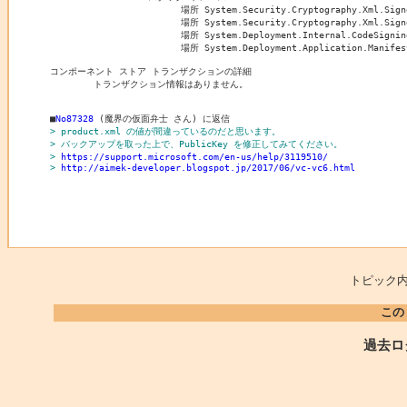
			場所 System.Security.Cryptography.Xml.SignedXml.CheckSignedInfo(AsymmetricAlgorithm key)

			場所 System.Security.Cryptography.Xml.SignedXml.CheckSignatureReturningKey(AsymmetricAlgorithm& signingKey)

			場所 System.Deployment.Internal.CodeSigning.SignedCmiManifest.Verify(CmiManifestVerifyFlags verifyFlags)

			場所 System.Deployment.Application.Manifest.AssemblyManifest.ValidateSignature(Stream s)

コンポーネント ストア トランザクションの詳細

	トランザクション情報はありません。

■
No87328
> product.xml の値が間違っているのだと思います。
> バックアップを取った上で、PublicKey を修正してみてください。
> 
https://support.microsoft.com/en-us/help/3119510/
> 
http://aimek-developer.blogspot.jp/2017/06/vc-vc6.html
トピック内
この
過去ロ