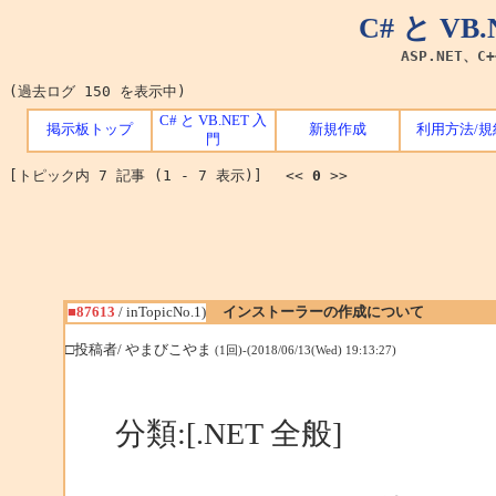
C# と V
ASP.NET、C
(過去ログ 150 を表示中)
C# と VB.NET 入
掲示板トップ
新規作成
利用方法/規
門
[トピック内 7 記事 (1 - 7 表示)] <<
0
>>
■87613
/ inTopicNo.1)
インストーラーの作成について
□投稿者/ やまびこやま
(1回)-(2018/06/13(Wed) 19:13:27)
分類:[.NET 全般]