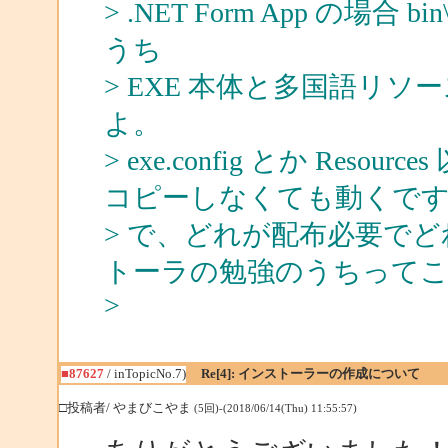
> .NET Form App の場合
うち
> EXE 本体と多国語リ
よ。
> exe.config とか Resou
コピーしなくても動くで
> で、どれが配布必要で
トーラの勉強のうちって
>
■87627
/ inTopicNo.7)
Re[4]: インストーラーの作成について
□投稿者/ やまびこやま
(5回)-(2018/06/14(Thu) 11:55:57)