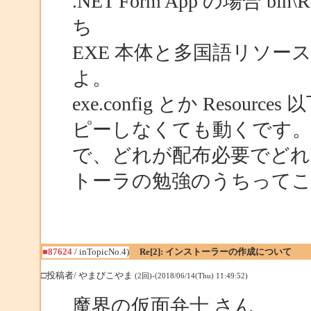
.NET Form App の場合 
ち
EXE 本体と多国語リソ
よ。
exe.config とか Resourc
ピーしなくても動くです
で、どれが配布必要でどれ
トーラの勉強のうちって
■87624
/ inTopicNo.4)
Re[2]: インストーラーの作成について
□投稿者/ やまびこやま
(2回)-(2018/06/14(Thu) 11:49:52)
魔界の仮面弁士 さん