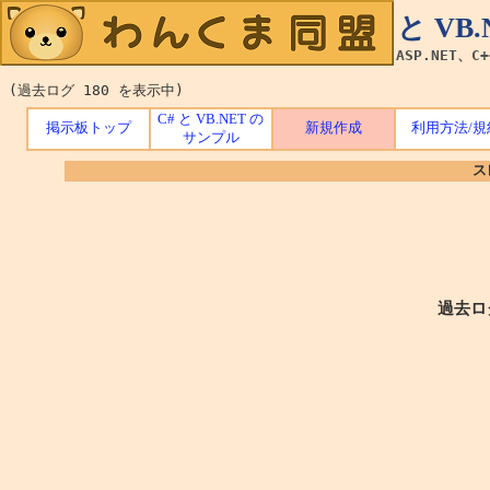
C# と V
ASP.NET、C
(過去ログ 180 を表示中)
C# と VB.NET の
掲示板トップ
新規作成
利用方法/規
サンプル
ス
過去ロ