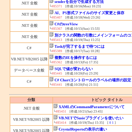
senderを自分で生成する方法
.NET 全般
└
#85371
[作成:10/16(Mon) 10:23]
AI、PS形式ファイルのサイズ変更と保存
.NET 全般
└
#85407
[作成:10/18(Wed) 23:26]
C#のtreeView
.NET 全般
└
#85367
[作成:10/15(Sun) 15:53]
別クラスの関数の引数にメインフォームのコ
.NET 全般
└
#85413
[作成:10/19(Thu) 15:25]
Taskが完了するまで待つには
C#
└
#85389
[作成:10/17(Tue) 10:28]
複数のIEを操作するには
VB.NET/VB2005 以降
└
#85362
[作成:10/13(Fri) 17:35]
SQLで値が変わらない
データベース全般
└
#85445
[作成:10/20(Fri) 23:29]
C# Chartコントロールのラベルの場所の設定
C#
└
#85441
[作成:10/20(Fri) 21:51]
分類
トピック タイトル
XAMLのCommandParameterについて
.NET 全般
└
#85451
[作成:10/21(Sat) 23:45]
VB.NETでSusieプラグインを使いたい
VB.NET/VB2005 以降
└
#85414
[作成:10/19(Thu) 15:35] [
0
1
]
CrystalReportsの表示の違い
VB.NET/VB2005 以降