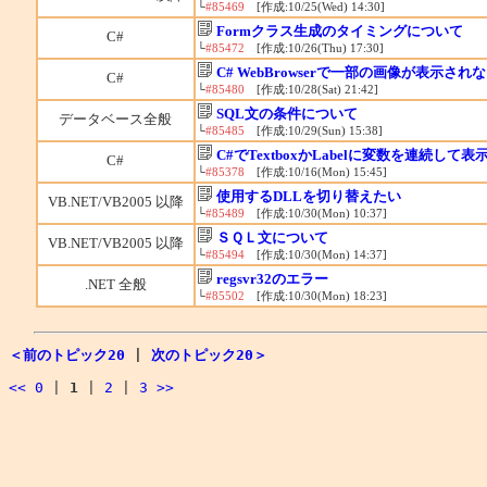
└
#85469
[作成:10/25(Wed) 14:30]
Formクラス生成のタイミングについて
C#
└
#85472
[作成:10/26(Thu) 17:30]
C# WebBrowserで一部の画像が表示され
C#
└
#85480
[作成:10/28(Sat) 21:42]
SQL文の条件について
データベース全般
└
#85485
[作成:10/29(Sun) 15:38]
C#でTextboxかLabelに変数を連続して
C#
└
#85378
[作成:10/16(Mon) 15:45]
使用するDLLを切り替えたい
VB.NET/VB2005 以降
└
#85489
[作成:10/30(Mon) 10:37]
ＳＱＬ文について
VB.NET/VB2005 以降
└
#85494
[作成:10/30(Mon) 14:37]
regsvr32のエラー
.NET 全般
└
#85502
[作成:10/30(Mon) 18:23]
＜前のトピック20
|
次のトピック20＞
<<
0
|
1
|
2
|
3
>>