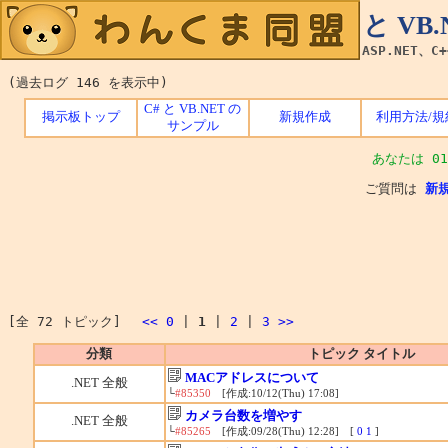
C# と V
ASP.NET、C
(過去ログ 146 を表示中)
C# と VB.NET の
掲示板トップ
新規作成
利用方法/規
サンプル
あなたは 01
ご質問は
新
[全 72 トピック]
<<
0
|
1
|
2
|
3
>>
分類
トピック タイトル
MACアドレスについて
.NET 全般
└
#85350
[作成:10/12(Thu) 17:08]
カメラ台数を増やす
.NET 全般
└
#85265
[作成:09/28(Thu) 12:28] [
0
1
]