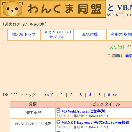
C# と V
ASP.NET、C
(過去ログ 97 を表示中)
C# と VB.NET の
掲示板トップ
新規作成
利用方法/規
サンプル
あなたは 01
ご質問は
新
[全 121 トピック]
<<
0
|
1
|
2
|
3
|
4
|
5
|
6
>>
分類
トピック タイトル
VB WebBrowserに文字列
.NET 全般
└
#57898
[作成:03/21(Mon) 13:14]
VB.NET Express からのSQL Server接続
VB.NET/VB2005 以降
└
#57895
[作成:03/21(Mon) 03:20]