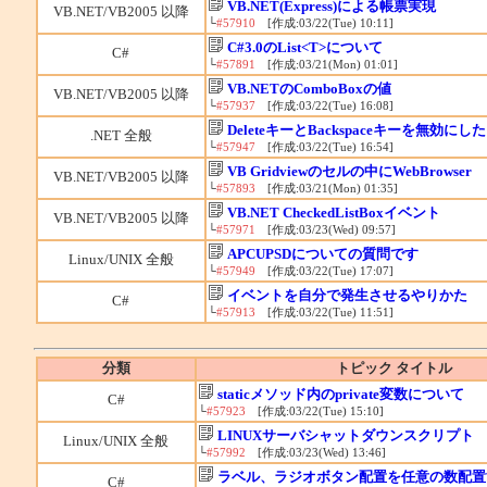
VB.NET(Express)による帳票実現
VB.NET/VB2005 以降
└
#57910
[作成:03/22(Tue) 10:11]
C#3.0のList<T>について
C#
└
#57891
[作成:03/21(Mon) 01:01]
VB.NETのComboBoxの値
VB.NET/VB2005 以降
└
#57937
[作成:03/22(Tue) 16:08]
DeleteキーとBackspaceキーを無効にし
.NET 全般
└
#57947
[作成:03/22(Tue) 16:54]
VB Gridviewのセルの中にWebBrowser
VB.NET/VB2005 以降
└
#57893
[作成:03/21(Mon) 01:35]
VB.NET CheckedListBoxイベント
VB.NET/VB2005 以降
└
#57971
[作成:03/23(Wed) 09:57]
APCUPSDについての質問です
Linux/UNIX 全般
└
#57949
[作成:03/22(Tue) 17:07]
イベントを自分で発生させるやりかた
C#
└
#57913
[作成:03/22(Tue) 11:51]
分類
トピック タイトル
staticメソッド内のprivate変数について
C#
└
#57923
[作成:03/22(Tue) 15:10]
LINUXサーバシャットダウンスクリプト
Linux/UNIX 全般
└
#57992
[作成:03/23(Wed) 13:46]
ラベル、ラジオボタン配置を任意の数配置
C#