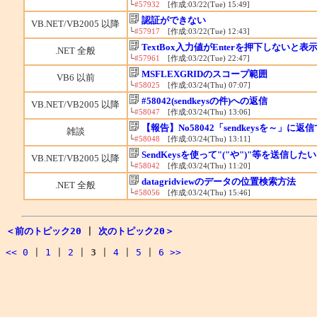
└
#57932
[作成:03/22(Tue) 15:49]
認証ができない
VB.NET/VB2005 以降
└
#57917
[作成:03/22(Tue) 12:43]
TextBox入力値がEnterを押下しないと
.NET 全般
└
#57961
[作成:03/22(Tue) 22:47]
MSFLEXGRIDのスコープ範囲
VB6 以前
└
#58025
[作成:03/24(Thu) 07:07]
#58042(sendkeysの件)への返信
VB.NET/VB2005 以降
└
#58047
[作成:03/24(Thu) 13:06]
【報告】No58042「sendkeysを～」に返
雑談
└
#58048
[作成:03/24(Thu) 13:11]
SendKeysを使って"("や")"等を送信したい
VB.NET/VB2005 以降
└
#58042
[作成:03/24(Thu) 11:20]
datagridviewのデータの位置検索方法
.NET 全般
└
#58056
[作成:03/24(Thu) 15:46]
＜前のトピック20
|
次のトピック20＞
<<
0
|
1
|
2
|
3
|
4
|
5
|
6
>>