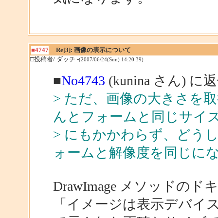
■4747
Re[3]: 画像の表示について
□投稿者/ ダッチ -
(2007/06/24(Sun) 14:20:39)
■
No4743
(kunina さん) に
> ただ、画像の大きさを
んとフォームと同じサイ
> にもかかわらず、どう
ォームと解像度を同じに
DrawImage メソッド
「イメージは表示デバイスの