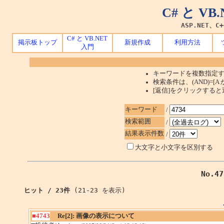
C# と V
ASP.NET、C
C# と VB.NET
掲示板トップ
新規作成
利用方法
入門
キーワードを複数指定す
検索条件は、(AND)=[A か
[返信]をクリックする
キーワード
/
検索範囲
/
結果表示件数
/
大文字と小文字を区別する
No.
ヒット / 23件
(21-23 を表示)
■4743
Re[2]: 画像の表示について