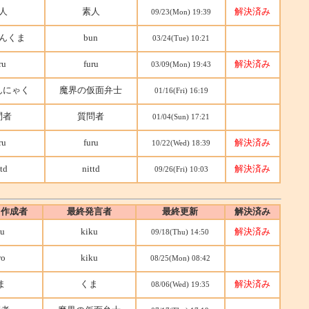
人
素人
解決済み
09/23(Mon) 19:39
んくま
bun
03/24(Tue) 10:21
ru
furu
解決済み
03/09(Mon) 19:43
んにゃく
魔界の仮面弁士
01/16(Fri) 16:19
問者
質問者
01/04(Sun) 17:21
ru
furu
解決済み
10/22(Wed) 18:39
ttd
nittd
解決済み
09/26(Fri) 10:03
ク作成者
最終発言者
最終更新
解決済み
ku
kiku
解決済み
09/18(Thu) 14:50
ro
kiku
08/25(Mon) 08:42
ま
くま
解決済み
08/06(Wed) 19:35