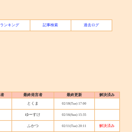
ランキング
記事検索
過去ログ
成者
最終発言者
最終更新
解決済み
とくま
02/18(Tue) 17:00
ゆーすけ
02/16(Sun) 15:35
ふかつ
解決済み
02/11(Tue) 20:11