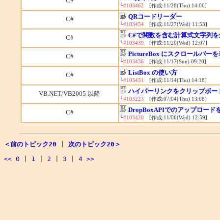
C#
└
#103462
[作成:11/28(Thu) 14:00]
QRコードリーダー
C#
└
#103454
[作成:11/27(Wed) 11:53]
C#で関数を含む計算式文字列
C#
└
#103439
[作成:11/20(Wed) 12:07]
PictureBox にスクロールバ
C#
└
#103436
[作成:11/17(Sun) 09:20]
ListBox の使い方
C#
└
#103431
[作成:11/14(Thu) 14:18]
ハイパーリンクをクリップボー
VB.NET/VB2005 以降
└
#103223
[作成:07/04(Thu) 13:08]
DropBoxAPIでのアップロー
C#
└
#103420
[作成:11/06(Wed) 12:59]
＜前のトピック20
|
次のトピック20＞
<<
0
|
1
|
2
|
3
|
4
>>