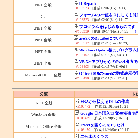
ILRepack
.NET 全般
└
#103533
[作成:02/07(Fri) 18:14]
フォームのleft値を０にしても
C#
└
#103523
[作成:02/02(Sun) 14:17]
プログラムをはじめるものです
.NET 全般
└
#103339
[作成:10/14(Mon) 04:55] [
0
.net8.0のDataSetについて
.NET 全般
└
#103517
[作成:01/28(Tue) 10:29]
Windows Update後にプロ
.NET 全般
└
#103497
[作成:01/18(Sat) 08:35]
VB.NetアプリからのExcel出
.NET 全般
└
#103493
[作成:01/15(Wed) 09:13]
Office 2019のwordの数式表示
Microsoft Office 全般
└
#103490
[作成:01/11(Sat) 12:43]
分類
ト
VBAから扱えるDLLの作成
.NET 全般
└
#103472
[作成:12/10(Tue) 15:21]
Google 日本語入力 変換候補 
Windows 全般
└
#103479
[作成:12/20(Fri) 16:16]
Excelを開くのを1つだけ
Microsoft Office 全般
└
#103450
[作成:11/24(Sun) 09:44]
二分木のクラス