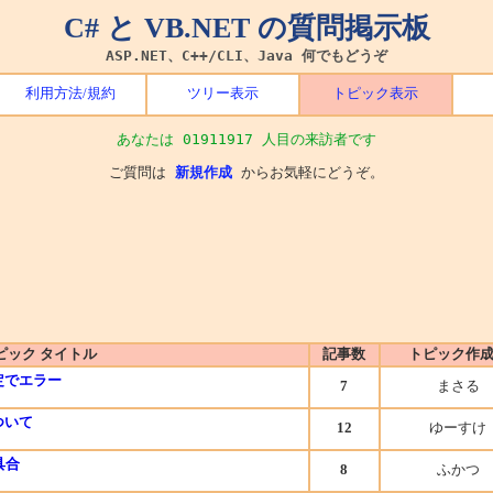
C# と VB.NET の質問掲示板
ASP.NET、C++/CLI、Java 何でもどうぞ
利用方法/規約
ツリー表示
トピック表示
あなたは 01911917 人目の来訪者です
ご質問は
新規作成
からお気軽にどうぞ。
ピック タイトル
記事数
トピック作
ド設定でエラー
7
まさる
ついて
12
ゆーすけ
具合
8
ふかつ