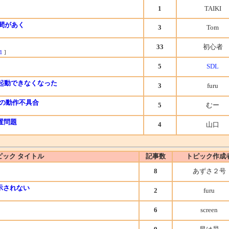
1
TAIKI
隙間があく
3
Tom
33
初心者
1
]
5
SDL
グラム起動できなくなった
3
furu
力での動作不具合
5
むー
位置問題
4
山口
ピック タイトル
記事数
トピック作成
8
あずさ２号
表示されない
2
furu
6
screen