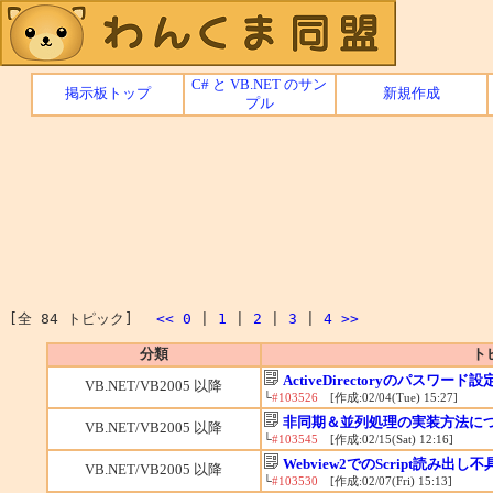
C# と VB.NET のサン
掲示板トップ
新規作成
プル
[全 84 トピック]
<<
0
|
1
|
2
|
3
|
4
>>
分類
ト
ActiveDirectoryのパスワー
VB.NET/VB2005 以降
└
#103526
[作成:02/04(Tue) 15:27]
非同期＆並列処理の実装方法に
VB.NET/VB2005 以降
└
#103545
[作成:02/15(Sat) 12:16]
Webview2でのScript読み出し不
VB.NET/VB2005 以降
└
#103530
[作成:02/07(Fri) 15:13]