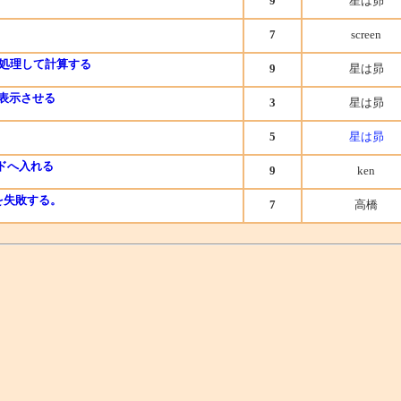
9
星は昴
7
screen
を処理して計算する
9
星は昴
ーを表示させる
3
星は昴
5
星は昴
ドへ入れる
9
ken
ドを失敗する。
7
高橋